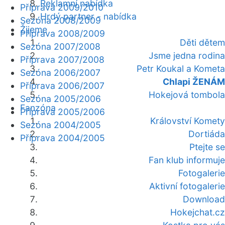
Reklamní nabídka
Příprava 2009/2010
Hrdý partner - nabídka
Sezóna 2008/2009
Žijeme
Příprava 2008/2009
Děti dětem
Sezóna 2007/2008
Jsme jedna rodina
Příprava 2007/2008
Petr Koukal a Kometa
Sezóna 2006/2007
Chlapi ŽENÁM
Příprava 2006/2007
Hokejová tombola
Sezóna 2005/2006
Fanzóna
Příprava 2005/2006
Království Komety
Sezóna 2004/2005
Dortiáda
Příprava 2004/2005
Ptejte se
Fan klub informuje
Fotogalerie
Aktivní fotogalerie
Download
Hokejchat.cz