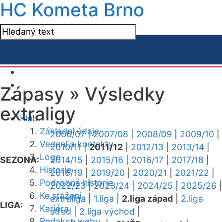
HC Kometa Brno
Zápasy »
Výsledky
extraligy
Klub
Základní údaje
2006/07
|
2007/08
|
2008/09
|
2009/10
|
Vedení a kontakty
2010/11
|
2011/12
|
2012/13
|
2013/14
|
Logo
SEZONA:
2014/15
|
2015/16
|
2016/17
|
2017/18
|
Historie
2018/19
|
2019/20
|
2020/21
|
2021/22
|
Podrobná historie
2022/23
|
2023/24
|
2024/25
|
2025/26
|
Ke stažení
extraliga
|
1.liga
|
2.liga západ
|
2.liga
LIGA:
Kariéra
střed
|
2.liga východ
|
Redakce webu