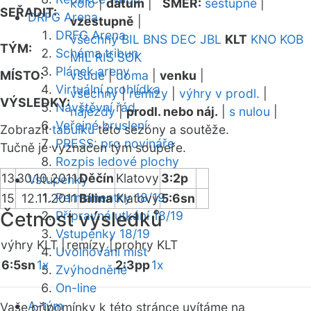
kolo
|
datum
|
SMĚR:
sestupně
|
SEŘADIT:
DRFG Arena
vzestupně
|
DRFG Arena
všechny
BIL
BNS
DEC
JBL
KLT
KNO
KOB
TÝM:
Schéma tribun
MIL
RIS
SOK
Plánek areny
MÍSTO:
všude
|
doma
|
venku
|
Virtuální prohlídka
všechny
|
remízy
|
výhry v prodl.
|
VÝSLEDKY:
Návštěvní řád
nájezdy
|
prodl. nebo náj.
|
s nulou
|
Veřejné bruslení
Zobrazit
tabulku
této sezóny a soutěže.
PRESS: pro novináře
Tučně je vyznačen tým soupeře.
Rozpis ledové plochy
13
30.10.2011
Děčín
Klatovy
3:2p
Vstupenky
Permanentky 18/19
15
12.11.2011
Bílina
Klatovy
5:6sn
Četnost výsledků
Přípravná utkání 18/19
Vstupenky 18/19
výhry KLT |
remízy |
prohry KLT
Uvolňování míst
6:5sn
1x
2:3pp
1x
Zvýhodněné
On-line
A-tým
Vaše připomínky k této stránce uvítáme na