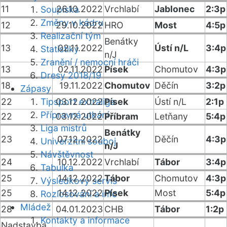
11
26.10.2022
Vrchlabí
Jablonec
2:3p
Soupiska
Změny v kádru
12
29.10.2022
HRO
Most
4:5p
Realizační tým
Benátky
13
02.11.2022
Ústí n/L
3:4p
Statistiky
n/J
Zranění / nemocní hráči
13
02.11.2022
Písek
Chomutov
4:3p
Dresy 2018/19
18
19.11.2022
Chomutov
Děčín
3:2p
Zápasy
22
Tipsport extraliga
03.12.2022
Písek
Ústí n/L
2:1p
Přípravná utkání
22
03.12.2022
Příbram
Letňany
5:4p
Liga mistrů
Benátky
23
07.12.2022
Děčín
4:3p
Univerzitní souboj
n/J
Návštěvnost
24
10.12.2022
Vrchlabí
Tábor
3:4p
Tabulka
25
14.12.2022
Tábor
Chomutov
4:3p
Výsledkový servis
25
14.12.2022
Písek
Most
5:4p
Rozlosování a info
Mládež
28
04.01.2023
CHB
Tábor
1:2p
Kontakty a informace
Nadstavba