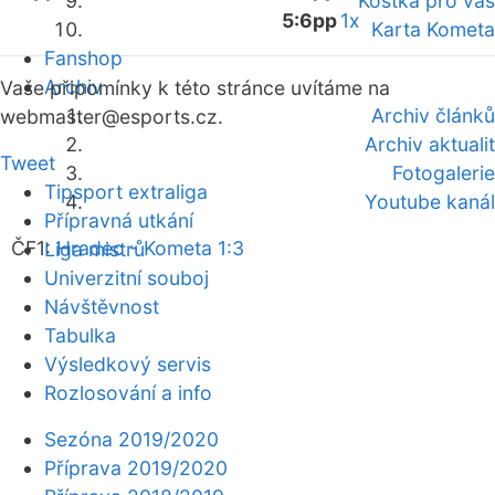
Kostka pro vás
5:6pp
1x
Karta Kometa
Fanshop
Archiv
Vaše připomínky k této stránce uvítáme na
Archiv článků
webmaster
@esports.cz.
Archiv aktualit
Tweet
Fotogalerie
Tipsport extraliga
Youtube kanál
Přípravná utkání
ČF1:
Hradec - Kometa 1:3
Liga mistrů
Univerzitní souboj
Návštěvnost
Tabulka
Výsledkový servis
Rozlosování a info
Sezóna 2019/2020
Příprava 2019/2020