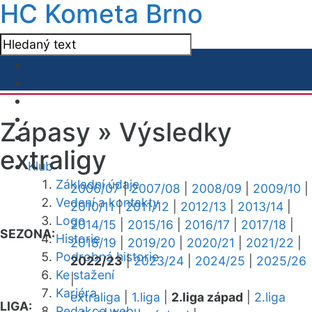
HC Kometa Brno
Zápasy »
Výsledky
extraligy
Klub
Základní údaje
2006/07
|
2007/08
|
2008/09
|
2009/10
|
Vedení a kontakty
2010/11
|
2011/12
|
2012/13
|
2013/14
|
Logo
2014/15
|
2015/16
|
2016/17
|
2017/18
|
SEZONA:
Historie
2018/19
|
2019/20
|
2020/21
|
2021/22
|
Podrobná historie
2022/23
|
2023/24
|
2024/25
|
2025/26
Ke stažení
|
Kariéra
extraliga
|
1.liga
|
2.liga západ
|
2.liga
LIGA:
Redakce webu