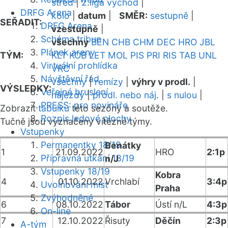
střed
|
2.liga východ
|
DRFG Arena
kolo
|
datum
|
SMĚR:
sestupně
|
SEŘADIT:
DRFG Arena
vzestupně
|
Schéma tribun
všechny
BEN
CHB
CHM
DEC
HRO
JBL
Plánek areny
TÝM:
KLT
KOB
LET
MOL
PIS
PRI
RIS
TAB
UNL
Virtuální prohlídka
VRC
Návštěvní řád
všechny
|
remízy
|
výhry v prodl.
|
VÝSLEDKY:
Veřejné bruslení
nájezdy
|
prodl. nebo náj.
|
s nulou
|
PRESS: pro novináře
Zobrazit
tabulku
této sezóny a soutěže.
Rozpis ledové plochy
Tučně jsou vyznačeny vítězné týmy.
Vstupenky
Permanentky 18/19
Benátky
1
21.09.2022
HRO
2:1p
Přípravná utkání 18/19
n/J
Vstupenky 18/19
Kobra
4
01.10.2022
Vrchlabí
3:4p
Uvolňování míst
Praha
Zvýhodněné
6
08.10.2022
Tábor
Ústí n/L
4:3p
On-line
7
12.10.2022
Řisuty
Děčín
2:3p
A-tým