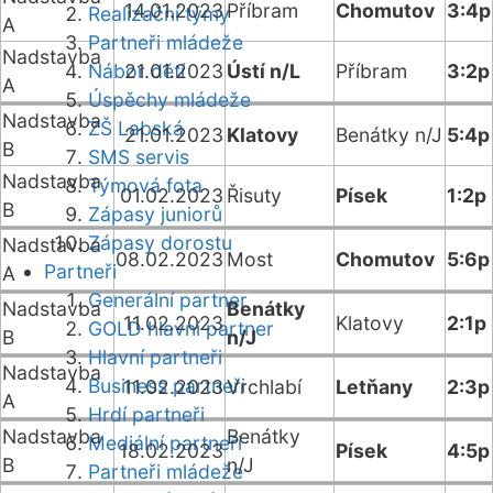
14.01.2023
Příbram
Chomutov
3:4p
Realizační týmy
A
Partneři mládeže
Nadstavba
Nábor dětí
21.01.2023
Ústí n/L
Příbram
3:2p
A
Úspěchy mládeže
Nadstavba
ZŠ Labská
21.01.2023
Klatovy
Benátky n/J
5:4p
B
SMS servis
Nadstavba
Týmová fota
01.02.2023
Řisuty
Písek
1:2p
B
Zápasy juniorů
Zápasy dorostu
Nadstavba
08.02.2023
Most
Chomutov
5:6p
Partneři
A
Generální partner
Nadstavba
Benátky
11.02.2023
Klatovy
2:1p
GOLD hlavní partner
B
n/J
Hlavní partneři
Nadstavba
Business partneři
11.02.2023
Vrchlabí
Letňany
2:3p
A
Hrdí partneři
Nadstavba
Benátky
Mediální partneři
18.02.2023
Písek
4:5p
B
n/J
Partneři mládeže