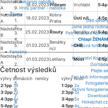
Nadstavba
Reklamní nabídka
18.02.2023
Příbram
Vrchlabí
5:4p
A
Hrdý partner - nabídka
Žijeme
Nadstavba
Kobra
18.02.2023
Ústí n/L
4:5p
Děti dětem
A
Praha
Jsme jedna rodina
Nadstavba
25.02.2023
Řisuty
Benátky n/J
5:4p
Petr Koukal a Kometa
B
Chlapi ŽENÁM
Nadstavba
Benátky
01.03.2023
CHB
3:4p
Hokejová tombola
B
n/J
Fanzóna
Nadstavba
Království Komety
01.03.2023
Letňany
Most
4:5p
A
Dortiáda
Četnost výsledků
Ptejte se
Fan klub informuje
výhry domácích
remízy
výhry hostí
Fotogalerie
2:1pp
3x
1:2pp
2x
Aktivní fotogalerie
3:2pp
2x
2:3pp
3x
Download
4:3pp
4x
3:4pp
5x
Hokejchat.cz
5:4pp
5x
4:5pp
4x