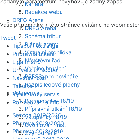
Zadaným parametrům nevyhovuje žádný zápas.
Kariéra
Redakce webu
DRFG Arena
Vaše připomínky k této stránce uvítáme na webmaste
DRFG Arena
Schéma tribun
Tweet
Plánek areny
Tipsport extraliga
Virtuální prohlídka
Přípravná utkání
Návštěvní řád
Liga mistrů
Veřejné bruslení
Univerzitní souboj
PRESS: pro novináře
Návštěvnost
Rozpis ledové plochy
Tabulka
Vstupenky
Výsledkový servis
Permanentky 18/19
Rozlosování a info
Přípravná utkání 18/19
Sezóna 2019/2020
Vstupenky 18/19
Příprava 2019/2020
Uvolňování míst
Příprava 2018/2019
Zvýhodněné