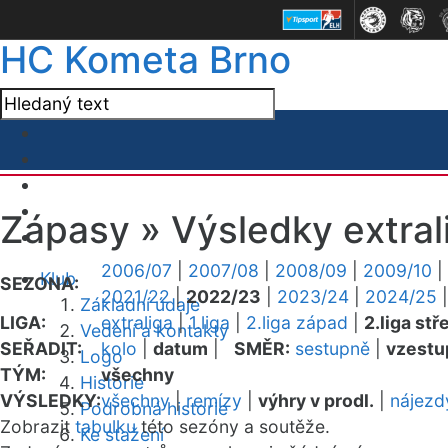
HC Kometa Brno
Zápasy »
Výsledky extral
2006/07
|
2007/08
|
2008/09
|
2009/10
|
Klub
SEZONA:
2021/22
|
2022/23
|
2023/24
|
2024/25
Základní údaje
LIGA:
extraliga
|
1.liga
|
2.liga západ
|
2.liga stř
Vedení a kontakty
SEŘADIT:
kolo
|
datum
|
SMĚR:
sestupně
|
vzestu
Logo
TÝM:
všechny
Historie
VÝSLEDKY:
všechny
|
remízy
|
výhry v prodl.
|
nájezd
Podrobná historie
Zobrazit
tabulku
této sezóny a soutěže.
Ke stažení