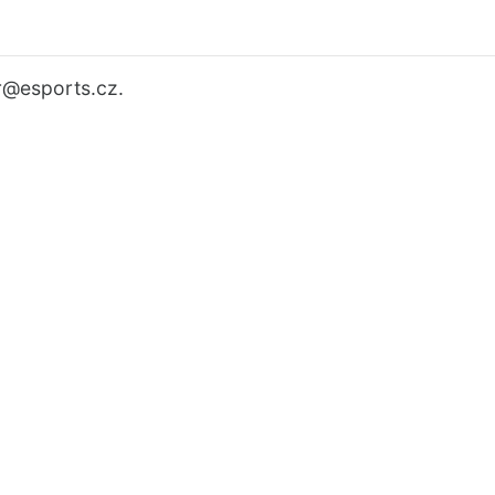
r
@esports.cz.