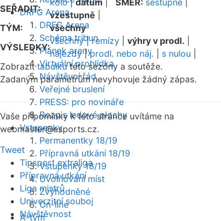
kolo
|
datum
|
SMĚR:
sestupně
|
SEŘADIT:
DRFG Arena
vzestupně
|
DRFG Arena
TÝM:
všechny
Schéma tribun
všechny
|
remízy
|
výhry v prodl.
|
VÝSLEDKY:
Plánek areny
nájezdy
|
prodl. nebo náj.
|
s nulou
|
Virtuální prohlídka
Zobrazit
tabulku
této sezóny a soutěže.
Návštěvní řád
Zadaným parametrům nevyhovuje žádný zápas.
Veřejné bruslení
PRESS: pro novináře
Rozpis ledové plochy
Vaše připomínky k této stránce uvítáme na
Vstupenky
webmaster
@esports.cz.
Permanentky 18/19
Tweet
Přípravná utkání 18/19
Tipsport extraliga
Vstupenky 18/19
Přípravná utkání
Uvolňování míst
Liga mistrů
Zvýhodněné
Univerzitní souboj
On-line
Návštěvnost
A-tým