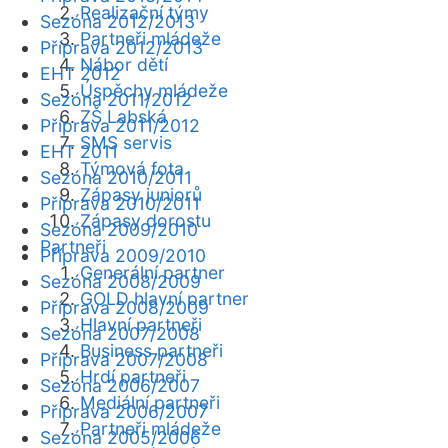
Realizační týmy
Sezóna 2012/2013
Partneři mládeže
Příprava 2012/2013
Nábor dětí
EHT 2012
Úspěchy mládeže
Sezóna 2011/2012
ZŠ Labská
Příprava 2011/2012
SMS servis
EHT 2011
Týmová fota
Sezóna 2010/2011
Zápasy juniorů
Příprava 2010/2011
Zápasy dorostu
Sezóna 2009/2010
Partneři
Příprava 2009/2010
Generální partner
Sezóna 2008/2009
GOLD hlavní partner
Příprava 2008/2009
Hlavní partneři
Sezóna 2007/2008
Business partneři
Příprava 2007/2008
Hrdí partneři
Sezóna 2006/2007
Mediální partneři
Příprava 2006/2007
Partneři mládeže
Sezóna 2005/2006