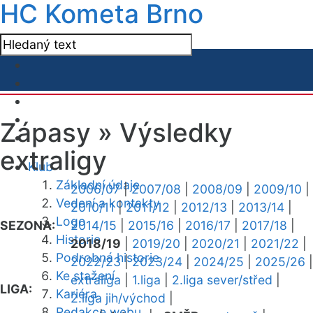
HC Kometa Brno
Zápasy »
Výsledky
extraligy
Klub
Základní údaje
2006/07
|
2007/08
|
2008/09
|
2009/10
|
Vedení a kontakty
2010/11
|
2011/12
|
2012/13
|
2013/14
|
Logo
SEZONA:
2014/15
|
2015/16
|
2016/17
|
2017/18
|
Historie
2018/19
|
2019/20
|
2020/21
|
2021/22
|
Podrobná historie
2022/23
|
2023/24
|
2024/25
|
2025/26
|
Ke stažení
extraliga
|
1.liga
|
2.liga sever/střed
|
LIGA:
Kariéra
2.liga jih/východ
|
Redakce webu