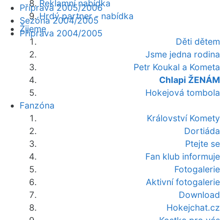
Reklamní nabídka
Příprava 2005/2006
Hrdý partner - nabídka
Sezóna 2004/2005
Žijeme
Příprava 2004/2005
Děti dětem
Jsme jedna rodina
Petr Koukal a Kometa
Chlapi ŽENÁM
Hokejová tombola
Fanzóna
Království Komety
Dortiáda
Ptejte se
Fan klub informuje
Fotogalerie
Aktivní fotogalerie
Download
Hokejchat.cz