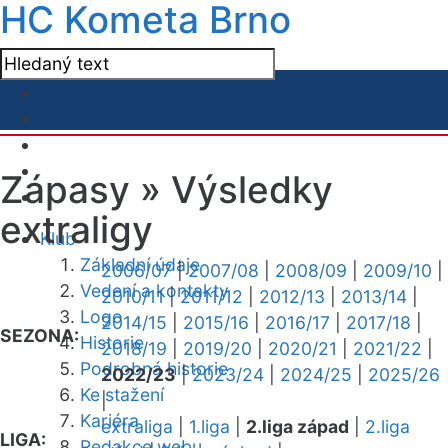
HC Kometa Brno
Zápasy »
Výsledky
extraligy
Klub
Základní údaje
2006/07
|
2007/08
|
2008/09
|
2009/10
|
Vedení a kontakty
2010/11
|
2011/12
|
2012/13
|
2013/14
|
Logo
2014/15
|
2015/16
|
2016/17
|
2017/18
|
SEZONA:
Historie
2018/19
|
2019/20
|
2020/21
|
2021/22
|
Podrobná historie
2022/23
|
2023/24
|
2024/25
|
2025/26
Ke stažení
|
Kariéra
extraliga
|
1.liga
|
2.liga západ
|
2.liga
LIGA:
Redakce webu