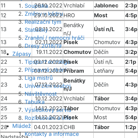
11
26.10.2022
Vrchlabí
Jablonec
2:3p
Soupiska
Změny v kádru
12
29.10.2022
HRO
Most
4:5p
Realizační tým
Benátky
13
02.11.2022
Ústí n/L
3:4p
Statistiky
n/J
Zranění / nemocní hráči
13
02.11.2022
Písek
Chomutov
4:3p
Dresy 2018/19
18
19.11.2022
Chomutov
Děčín
3:2p
Zápasy
22
Tipsport extraliga
03.12.2022
Písek
Ústí n/L
2:1p
Přípravná utkání
22
03.12.2022
Příbram
Letňany
5:4p
Liga mistrů
Benátky
23
07.12.2022
Děčín
4:3p
Univerzitní souboj
n/J
Návštěvnost
24
10.12.2022
Vrchlabí
Tábor
3:4p
Tabulka
25
14.12.2022
Tábor
Chomutov
4:3p
Výsledkový servis
25
14.12.2022
Písek
Most
5:4p
Rozlosování a info
Mládež
28
04.01.2023
CHB
Tábor
1:2p
Kontakty a informace
Nadstavba