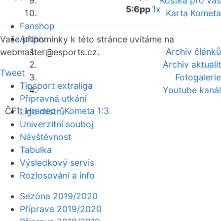
Kostka pro vás
5:6pp
1x
Karta Kometa
Fanshop
Archiv
Vaše připomínky k této stránce uvítáme na
Archiv článků
webmaster
@esports.cz.
Archiv aktualit
Tweet
Fotogalerie
Tipsport extraliga
Youtube kanál
Přípravná utkání
ČF1:
Hradec - Kometa 1:3
Liga mistrů
Univerzitní souboj
Návštěvnost
Tabulka
Výsledkový servis
Rozlosování a info
Sezóna 2019/2020
Příprava 2019/2020