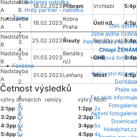
Nadstavba
Reklamní nabídka
18.02.2023
Příbram
Vrchlabí
5:4p
A
Hrdý partner - nabídka
Žijeme
Nadstavba
Kobra
18.02.2023
Ústí n/L
4:5p
Děti dětem
A
Praha
Jsme jedna rodina
Nadstavba
25.02.2023
Řisuty
Benátky n/J
5:4p
Petr Koukal a Kometa
B
Chlapi ŽENÁM
Nadstavba
Benátky
01.03.2023
CHB
3:4p
Hokejová tombola
B
n/J
Fanzóna
Nadstavba
Království Komety
01.03.2023
Letňany
Most
4:5p
A
Dortiáda
Četnost výsledků
Ptejte se
Fan klub informuje
výhry domácích
remízy
výhry hostí
Fotogalerie
2:1pp
3x
1:2pp
2x
Aktivní fotogalerie
3:2pp
2x
2:3pp
3x
Download
4:3pp
4x
3:4pp
5x
Hokejchat.cz
5:4pp
5x
4:5pp
4x