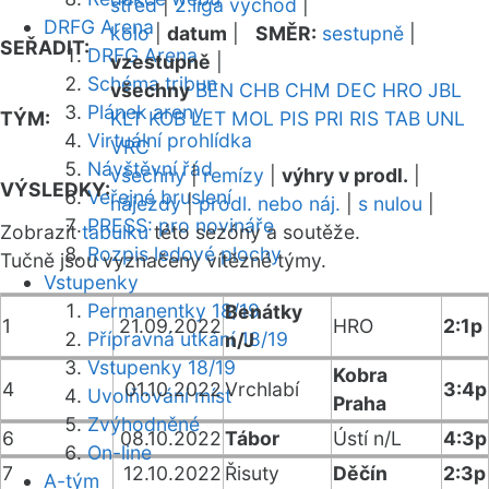
střed
|
2.liga východ
|
DRFG Arena
kolo
|
datum
|
SMĚR:
sestupně
|
SEŘADIT:
DRFG Arena
vzestupně
|
Schéma tribun
všechny
BEN
CHB
CHM
DEC
HRO
JBL
Plánek areny
TÝM:
KLT
KOB
LET
MOL
PIS
PRI
RIS
TAB
UNL
Virtuální prohlídka
VRC
Návštěvní řád
všechny
|
remízy
|
výhry v prodl.
|
VÝSLEDKY:
Veřejné bruslení
nájezdy
|
prodl. nebo náj.
|
s nulou
|
PRESS: pro novináře
Zobrazit
tabulku
této sezóny a soutěže.
Rozpis ledové plochy
Tučně jsou vyznačeny vítězné týmy.
Vstupenky
Permanentky 18/19
Benátky
1
21.09.2022
HRO
2:1p
Přípravná utkání 18/19
n/J
Vstupenky 18/19
Kobra
4
01.10.2022
Vrchlabí
3:4p
Uvolňování míst
Praha
Zvýhodněné
6
08.10.2022
Tábor
Ústí n/L
4:3p
On-line
7
12.10.2022
Řisuty
Děčín
2:3p
A-tým