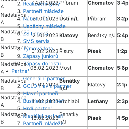
14.01.2023
Příbram
Chomutov
3:4p
Realizační týmy
A
Partneři mládeže
Nadstavba
Nábor dětí
21.01.2023
Ústí n/L
Příbram
3:2p
A
Úspěchy mládeže
Nadstavba
ZŠ Labská
21.01.2023
Klatovy
Benátky n/J
5:4p
B
SMS servis
Nadstavba
Týmová fota
01.02.2023
Řisuty
Písek
1:2p
B
Zápasy juniorů
Zápasy dorostu
Nadstavba
08.02.2023
Most
Chomutov
5:6p
Partneři
A
Generální partner
Nadstavba
Benátky
11.02.2023
Klatovy
2:1p
GOLD hlavní partner
B
n/J
Hlavní partneři
Nadstavba
Business partneři
11.02.2023
Vrchlabí
Letňany
2:3p
A
Hrdí partneři
Nadstavba
Benátky
Mediální partneři
18.02.2023
Písek
4:5p
B
n/J
Partneři mládeže