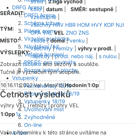
střed
|
2.liga východ
|
DRFG Arena
kolo
|
datum
|
SMĚR:
sestupně
|
SEŘADIT:
DRFG Arena
vzestupně
|
Schéma tribun
všechny
HAV
HBR
HOM
HVY
KOP
NJI
TÝM:
Plánek areny
OPA
VAL
VEL
ZNO
ZNS
Virtuální prohlídka
MÍSTO:
všude
|
doma
|
venku
|
Návštěvní řád
všechny
|
remízy
|
výhry v prodl.
|
VÝSLEDKY:
Veřejné bruslení
nájezdy
|
prodl. nebo náj.
|
s nulou
|
PRESS: pro novináře
Zobrazit
tabulku
této sezóny a soutěže.
Rozpis ledové plochy
Tučně je vyznačen tým soupeře.
Vstupenky
16
16.11.2022
Vel. Meziříčí
Hodonín
1:0p
Permanentky 18/19
Četnost výsledků
Přípravná utkání 18/19
Vstupenky 18/19
výhry VEL |
remízy |
prohry VEL
Uvolňování míst
1:0pp
1x
Zvýhodněné
On-line
Vaše připomínky k této stránce uvítáme na
A-tým