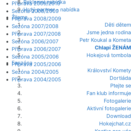
Reklamní nabídka
Příprava 2009/2010
Hrdý partner - nabídka
Sezóna 2008/2009
Žijeme
Příprava 2008/2009
Děti dětem
Sezóna 2007/2008
Jsme jedna rodina
Příprava 2007/2008
Petr Koukal a Kometa
Sezóna 2006/2007
Chlapi ŽENÁM
Příprava 2006/2007
Hokejová tombola
Sezóna 2005/2006
Fanzóna
Příprava 2005/2006
Království Komety
Sezóna 2004/2005
Dortiáda
Příprava 2004/2005
Ptejte se
Fan klub informuje
Fotogalerie
Aktivní fotogalerie
Download
Hokejchat.cz