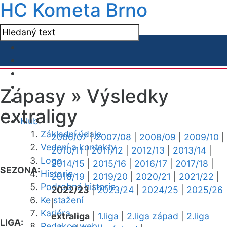
HC Kometa Brno
Zápasy »
Výsledky
extraligy
Klub
Základní údaje
2006/07
|
2007/08
|
2008/09
|
2009/10
|
Vedení a kontakty
2010/11
|
2011/12
|
2012/13
|
2013/14
|
Logo
2014/15
|
2015/16
|
2016/17
|
2017/18
|
SEZONA:
Historie
2018/19
|
2019/20
|
2020/21
|
2021/22
|
Podrobná historie
2022/23
|
2023/24
|
2024/25
|
2025/26
Ke stažení
|
Kariéra
extraliga
|
1.liga
|
2.liga západ
|
2.liga
LIGA:
Redakce webu