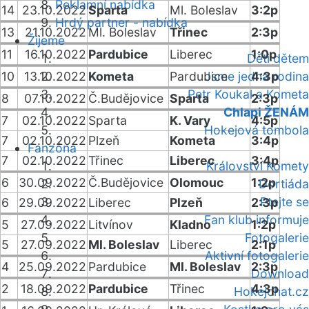
Reklamní nabídka
14
23.10.2022
Sparta
Ml. Boleslav
3:2p
Hrdý partner - nabídka
13
21.10.2022
Ml. Boleslav
Třinec
2:3p
Žijeme
11
16.10.2022
Pardubice
Liberec
1:0p
Děti dětem
10
13.10.2022
Kometa
Pardubice
Jsme jedna rodina
4:3p
Petr Koukal a Kometa
8
07.10.2022
Č.Budějovice
Sparta
2:3p
Chlapi ŽENÁM
7
02.10.2022
Sparta
K. Vary
4:5p
Hokejová tombola
7
02.10.2022
Plzeň
Kometa
3:4p
Fanzóna
7
02.10.2022
Třinec
Liberec
3:4p
Království Komety
6
30.09.2022
Č.Budějovice
Olomouc
1:2p
Dortiáda
Ptejte se
6
29.09.2022
Liberec
Plzeň
2:3p
Fan klub informuje
5
27.09.2022
Litvínov
Kladno
1:2p
Fotogalerie
5
27.09.2022
Ml. Boleslav
Liberec
2:1p
Aktivní fotogalerie
4
25.09.2022
Pardubice
Ml. Boleslav
2:3p
Download
2
18.09.2022
Pardubice
Třinec
4:3p
Hokejchat.cz