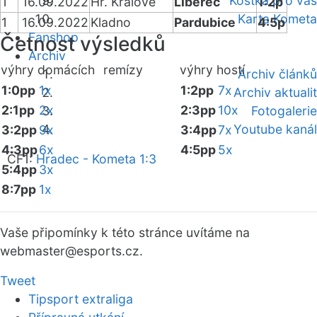
Kostka pro vás
1
16.09.2022
Hr. Králové
Liberec
1:2p
Karta Kometa
1
16.09.2022
Kladno
Pardubice
4:5p
Fanshop
Četnost výsledků
Archiv
výhry domácích
remízy
výhry hostí
Archiv článků
1:0pp
1x
1:2pp
7x
Archiv aktualit
2:1pp
2x
2:3pp
10x
Fotogalerie
Youtube kanál
3:2pp
9x
3:4pp
7x
4:3pp
6x
4:5pp
5x
ČF1:
Hradec - Kometa 1:3
5:4pp
3x
8:7pp
1x
Vaše připomínky k této stránce uvítáme na
webmaster
@esports.cz.
Tweet
Tipsport extraliga