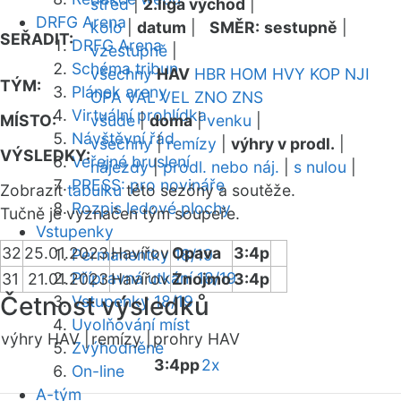
střed
|
2.liga východ
|
DRFG Arena
kolo
|
datum
|
SMĚR:
sestupně
|
SEŘADIT:
DRFG Arena
vzestupně
|
Schéma tribun
všechny
HAV
HBR
HOM
HVY
KOP
NJI
TÝM:
Plánek areny
OPA
VAL
VEL
ZNO
ZNS
Virtuální prohlídka
MÍSTO:
všude
|
doma
|
venku
|
Návštěvní řád
všechny
|
remízy
|
výhry v prodl.
|
VÝSLEDKY:
Veřejné bruslení
nájezdy
|
prodl. nebo náj.
|
s nulou
|
PRESS: pro novináře
Zobrazit
tabulku
této sezóny a soutěže.
Rozpis ledové plochy
Tučně je vyznačen tým soupeře.
Vstupenky
32
25.01.2023
Havířov
Opava
3:4p
Permanentky 18/19
Přípravná utkání 18/19
31
21.01.2023
Havířov
Znojmo
3:4p
Četnost výsledků
Vstupenky 18/19
Uvolňování míst
výhry HAV |
remízy |
prohry HAV
Zvýhodněné
3:4pp
2x
On-line
A-tým