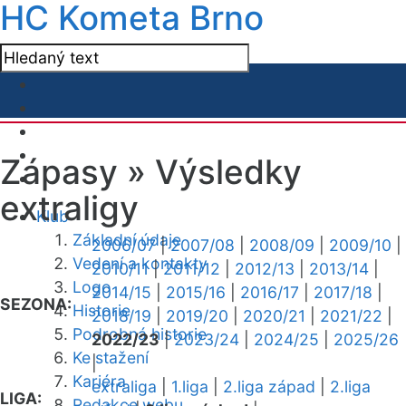
HC Kometa Brno
Zápasy »
Výsledky
extraligy
Klub
Základní údaje
2006/07
|
2007/08
|
2008/09
|
2009/10
|
Vedení a kontakty
2010/11
|
2011/12
|
2012/13
|
2013/14
|
Logo
2014/15
|
2015/16
|
2016/17
|
2017/18
|
SEZONA:
Historie
2018/19
|
2019/20
|
2020/21
|
2021/22
|
Podrobná historie
2022/23
|
2023/24
|
2024/25
|
2025/26
Ke stažení
|
Kariéra
extraliga
|
1.liga
|
2.liga západ
|
2.liga
LIGA:
Redakce webu