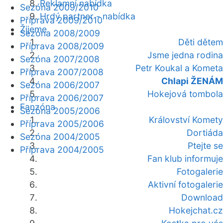
Reklamní nabídka
Sezóna 2009/2010
Hrdý partner - nabídka
Příprava 2009/2010
Žijeme
Sezóna 2008/2009
Děti dětem
Příprava 2008/2009
Jsme jedna rodina
Sezóna 2007/2008
Petr Koukal a Kometa
Příprava 2007/2008
Chlapi ŽENÁM
Sezóna 2006/2007
Hokejová tombola
Příprava 2006/2007
Fanzóna
Sezóna 2005/2006
Království Komety
Příprava 2005/2006
Dortiáda
Sezóna 2004/2005
Ptejte se
Příprava 2004/2005
Fan klub informuje
Fotogalerie
Aktivní fotogalerie
Download
Hokejchat.cz