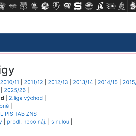
igy
2010/11
|
2011/12
|
2012/13
|
2013/14
|
2014/15
|
2015
|
2025/26
|
ed
|
2.liga východ
|
upně
|
EL
PIS
TAB
ZNS
y
|
prodl. nebo náj.
|
s nulou
|