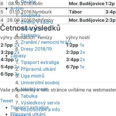
On-line
6
08.10.2016
Kolín
Mor. Budějovice
1:2p
A-tým
5
01.10.2016
Nymburk
Tábor
3:4p
Soupiska
4
28.09.2016
Pelhřimov
Mor. Budějovice
2:3p
Změny v kádru
Četnost výsledků
Realizační tým
Statistiky
výhry domácích
remízy
výhry hostí
Zranění / nemocní hráči
2:1pp
2x
1:2pp
1x
Dresy 2018/19
3:2pp
2x
2:3pp
2x
Zápasy
4:3pp
1x
3:4pp
2x
Tipsport extraliga
5:4pp
2x
6:7pp
1x
Přípravná utkání
6:5pp
3x
Liga mistrů
Univerzitní souboj
Návštěvnost
Vaše připomínky k této stránce uvítáme na webmaste
Tabulka
Tweet
Výsledkový servis
Tipsport extraliga
Rozlosování a info
Přípravná utkání