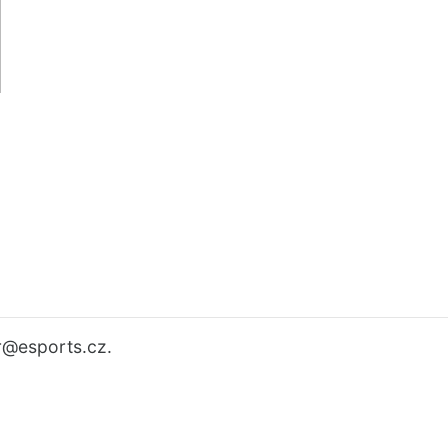
r
@esports.cz.