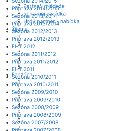
Sezóna 2014/2015
Partneři mládeže
Příprava 2014/2015
Reklamní nabídka
Sezóna 2013/2014
Hrdý partner - nabídka
Příprava 2013/2014
Žijeme
Sezóna 2012/2013
Příprava 2012/2013
EHT 2012
Sezóna 2011/2012
Příprava 2011/2012
EHT 2011
Fanzóna
Sezóna 2010/2011
Příprava 2010/2011
Sezóna 2009/2010
Příprava 2009/2010
Sezóna 2008/2009
Příprava 2008/2009
Sezóna 2007/2008
Příprava 2007/2008