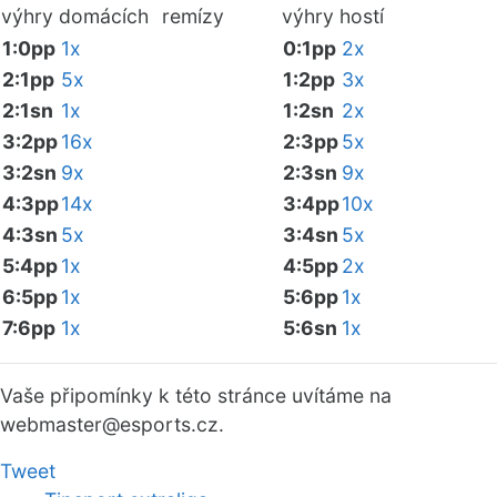
výhry domácích
remízy
výhry hostí
1:0pp
1x
0:1pp
2x
2:1pp
5x
1:2pp
3x
2:1sn
1x
1:2sn
2x
3:2pp
16x
2:3pp
5x
3:2sn
9x
2:3sn
9x
4:3pp
14x
3:4pp
10x
4:3sn
5x
3:4sn
5x
5:4pp
1x
4:5pp
2x
6:5pp
1x
5:6pp
1x
7:6pp
1x
5:6sn
1x
Vaše připomínky k této stránce uvítáme na
webmaster
@esports.cz.
Tweet