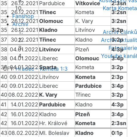
Kostka pro vás
35
26.12.2021
Pardubice
Vítkovice
2:3sn
Karta Kometa
35
26.12.2021
Třinec
Kometa
3:2sn
Fanshop
35
26.12.2021
Olomouc
K. Vary
3:2sn
Archiv
35
26.12.2021
Kladno
Litvínov
3:2p
Archiv článků
37
30.12.2021
Třinec
Kladno
3:2p
Archiv aktualit
Fotogalerie
38
04.01.2022
Litvínov
Plzeň
4:3p
Youtube kanál
38
04.01.2022
Liberec
Olomouc
3:4p
38
04.01.2022
Sparta
Kometa
3:2p
ČF1:
Hradec - Kometa 1:3
40
09.01.2022
Litvínov
Kometa
2:3p
40
09.01.2022
Liberec
Pardubice
3:4p
40
08.02.2022
K. Vary
Třinec
3:2p
41
14.01.2022
Pardubice
Kladno
4:3p
42
16.01.2022
Kladno
Plzeň
3:4p
42
16.01.2022
Hr. Králové
Kometa
2:3sn
43
08.02.2022
Ml. Boleslav
Kladno
0:1p