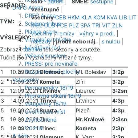
kolo
|
datum
|
SMĚR:
sestupně
|
SEŘADIT:
DRFG Arena
vzestupně
|
DRFG Arena
všechny
CEB
HKM
KLA
KOM
KVA
LIB
LIT
TÝM:
Schéma tribun
MBL
OLO
PCE
PLZ
SPA
TRI
VIT
ZLN
Plánek areny
všechny
|
remízy
|
výhry v prodl.
|
VÝSLEDKY:
Virtuální prohlídka
nájezdy
|
prodl. nebo náj.
|
s nulou
|
Návštěvní řád
Zobrazit
tabulku
této sezóny a soutěže.
Veřejné bruslení
Tučně jsou vyznačeny vítězné týmy.
PRESS: pro novináře
Rozpis ledové plochy
1
10.09.2021
Olomouc
Ml. Boleslav
3:2p
Vstupenky
2
12.09.2021
Kometa
Zlín
3:2p
Permanentky 18/19
2
12.09.2021
Litvínov
Liberec
3:2sn
Přípravná utkání 18/19
3
14.09.2021
Třinec
Litvínov
4:3p
Vstupenky 18/19
5
19.09.2021
Sparta
Plzeň
4:3p
Uvolňování míst
5
19.09.2021
Zlín
Hr. Králové
2:3sn
Zvýhodněné
On-line
5
19.09.2021
Třinec
Kometa
2:3p
A-tým
5
19.09.2021
Olomouc
K. Vary
3:2p