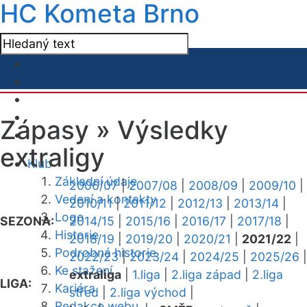
HC Kometa Brno
Zápasy »
Výsledky
extraligy
Klub
Základní údaje
2006/07
|
2007/08
|
2008/09
|
2009/10
|
Vedení a kontakty
2010/11
|
2011/12
|
2012/13
|
2013/14
|
Logo
SEZONA:
2014/15
|
2015/16
|
2016/17
|
2017/18
|
Historie
2018/19
|
2019/20
|
2020/21
|
2021/22
|
Podrobná historie
2022/23
|
2023/24
|
2024/25
|
2025/26
|
Ke stažení
extraliga
|
1.liga
|
2.liga západ
|
2.liga
LIGA:
Kariéra
střed
|
2.liga východ
|
Redakce webu