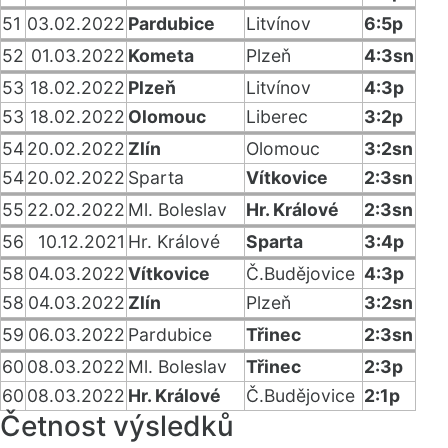
51
03.02.2022
Pardubice
Litvínov
6:5p
52
01.03.2022
Kometa
Plzeň
4:3sn
53
18.02.2022
Plzeň
Litvínov
4:3p
53
18.02.2022
Olomouc
Liberec
3:2p
54
20.02.2022
Zlín
Olomouc
3:2sn
54
20.02.2022
Sparta
Vítkovice
2:3sn
55
22.02.2022
Ml. Boleslav
Hr. Králové
2:3sn
56
10.12.2021
Hr. Králové
Sparta
3:4p
58
04.03.2022
Vítkovice
Č.Budějovice
4:3p
58
04.03.2022
Zlín
Plzeň
3:2sn
59
06.03.2022
Pardubice
Třinec
2:3sn
60
08.03.2022
Ml. Boleslav
Třinec
2:3p
60
08.03.2022
Hr. Králové
Č.Budějovice
2:1p
Četnost výsledků