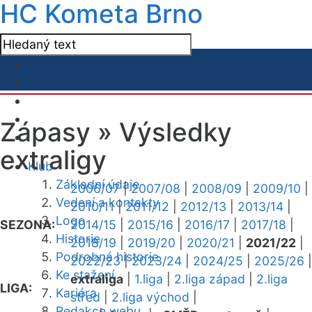
HC Kometa Brno
Zápasy »
Výsledky
extraligy
Klub
Základní údaje
2006/07
|
2007/08
|
2008/09
|
2009/10
|
Vedení a kontakty
2010/11
|
2011/12
|
2012/13
|
2013/14
|
Logo
SEZONA:
2014/15
|
2015/16
|
2016/17
|
2017/18
|
Historie
2018/19
|
2019/20
|
2020/21
|
2021/22
|
Podrobná historie
2022/23
|
2023/24
|
2024/25
|
2025/26
|
Ke stažení
extraliga
|
1.liga
|
2.liga západ
|
2.liga
LIGA:
Kariéra
střed
|
2.liga východ
|
Redakce webu