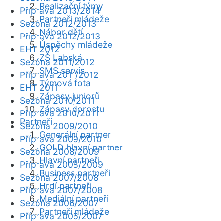
Realizační týmy
Příprava 2013/2014
Partneři mládeže
Sezóna 2012/2013
Nábor dětí
Příprava 2012/2013
Úspěchy mládeže
EHT 2012
ZŠ Labská
Sezóna 2011/2012
SMS servis
Příprava 2011/2012
Týmová fota
EHT 2011
Zápasy juniorů
Sezóna 2010/2011
Zápasy dorostu
Příprava 2010/2011
Partneři
Sezóna 2009/2010
Generální partner
Příprava 2009/2010
GOLD hlavní partner
Sezóna 2008/2009
Hlavní partneři
Příprava 2008/2009
Business partneři
Sezóna 2007/2008
Hrdí partneři
Příprava 2007/2008
Mediální partneři
Sezóna 2006/2007
Partneři mládeže
Příprava 2006/2007