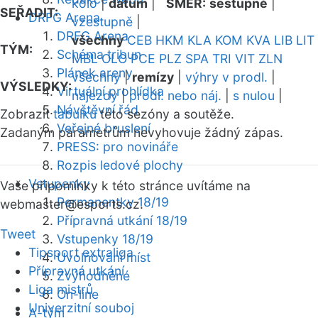
kolo
|
datum
|
SMĚR:
sestupně
|
SEŘADIT:
DRFG Arena
vzestupně
|
DRFG Arena
všechny
CEB
HKM
KLA
KOM
KVA
LIB
LIT
TÝM:
Schéma tribun
MBL
OLO
PCE
PLZ
SPA
TRI
VIT
ZLN
Plánek areny
všechny
|
remízy
|
výhry v prodl.
|
VÝSLEDKY:
Virtuální prohlídka
nájezdy
|
prodl. nebo náj.
|
s nulou
|
Návštěvní řád
Zobrazit
tabulku
této sezóny a soutěže.
Veřejné bruslení
Zadaným parametrům nevyhovuje žádný zápas.
PRESS: pro novináře
Rozpis ledové plochy
Vstupenky
Vaše připomínky k této stránce uvítáme na
Permanentky 18/19
webmaster
@esports.cz.
Přípravná utkání 18/19
Tweet
Vstupenky 18/19
Tipsport extraliga
Uvolňování míst
Přípravná utkání
Zvýhodněné
Liga mistrů
On-line
Univerzitní souboj
A-tým