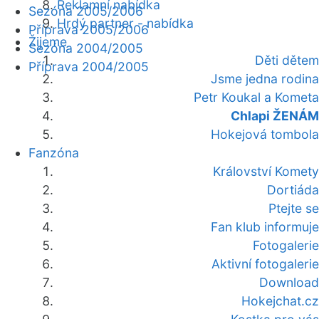
Reklamní nabídka
Sezóna 2005/2006
Hrdý partner - nabídka
Příprava 2005/2006
Žijeme
Sezóna 2004/2005
Děti dětem
Příprava 2004/2005
Jsme jedna rodina
Petr Koukal a Kometa
Chlapi ŽENÁM
Hokejová tombola
Fanzóna
Království Komety
Dortiáda
Ptejte se
Fan klub informuje
Fotogalerie
Aktivní fotogalerie
Download
Hokejchat.cz