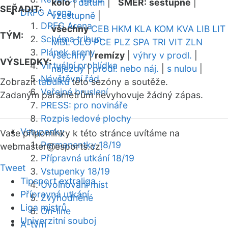
kolo
|
datum
|
SMĚR:
sestupně
|
SEŘADIT:
DRFG Arena
vzestupně
|
DRFG Arena
všechny
CEB
HKM
KLA
KOM
KVA
LIB
LIT
TÝM:
Schéma tribun
MBL
OLO
PCE
PLZ
SPA
TRI
VIT
ZLN
Plánek areny
všechny
|
remízy
|
výhry v prodl.
|
VÝSLEDKY:
Virtuální prohlídka
nájezdy
|
prodl. nebo náj.
|
s nulou
|
Návštěvní řád
Zobrazit
tabulku
této sezóny a soutěže.
Veřejné bruslení
Zadaným parametrům nevyhovuje žádný zápas.
PRESS: pro novináře
Rozpis ledové plochy
Vstupenky
Vaše připomínky k této stránce uvítáme na
Permanentky 18/19
webmaster
@esports.cz.
Přípravná utkání 18/19
Tweet
Vstupenky 18/19
Tipsport extraliga
Uvolňování míst
Přípravná utkání
Zvýhodněné
Liga mistrů
On-line
Univerzitní souboj
A-tým