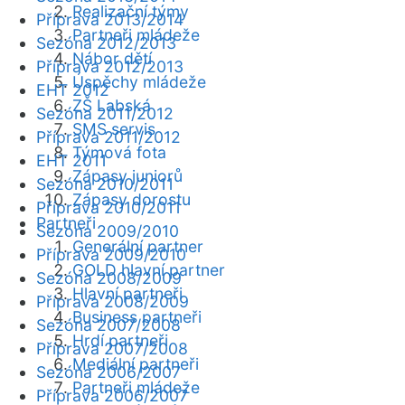
Realizační týmy
Příprava 2013/2014
Partneři mládeže
Sezóna 2012/2013
Nábor dětí
Příprava 2012/2013
Úspěchy mládeže
EHT 2012
ZŠ Labská
Sezóna 2011/2012
SMS servis
Příprava 2011/2012
Týmová fota
EHT 2011
Zápasy juniorů
Sezóna 2010/2011
Zápasy dorostu
Příprava 2010/2011
Partneři
Sezóna 2009/2010
Generální partner
Příprava 2009/2010
GOLD hlavní partner
Sezóna 2008/2009
Hlavní partneři
Příprava 2008/2009
Business partneři
Sezóna 2007/2008
Hrdí partneři
Příprava 2007/2008
Mediální partneři
Sezóna 2006/2007
Partneři mládeže
Příprava 2006/2007