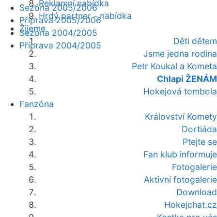
Reklamní nabídka
Sezóna 2005/2006
Hrdý partner - nabídka
Příprava 2005/2006
Žijeme
Sezóna 2004/2005
Děti dětem
Příprava 2004/2005
Jsme jedna rodina
Petr Koukal a Kometa
Chlapi ŽENÁM
Hokejová tombola
Fanzóna
Království Komety
Dortiáda
Ptejte se
Fan klub informuje
Fotogalerie
Aktivní fotogalerie
Download
Hokejchat.cz