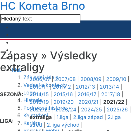
HC Kometa Brno
Zápasy »
Výsledky
extraligy
Klub
Základní údaje
2006/07
|
2007/08
|
2008/09
|
2009/10
|
Vedení a kontakty
2010/11
|
2011/12
|
2012/13
|
2013/14
|
Logo
SEZONA:
2014/15
|
2015/16
|
2016/17
|
2017/18
|
Historie
2018/19
|
2019/20
|
2020/21
|
2021/22
|
Podrobná historie
2022/23
|
2023/24
|
2024/25
|
2025/26
|
Ke stažení
extraliga
|
1.liga
|
2.liga západ
|
2.liga
LIGA:
Kariéra
střed
|
2.liga východ
|
Redakce webu