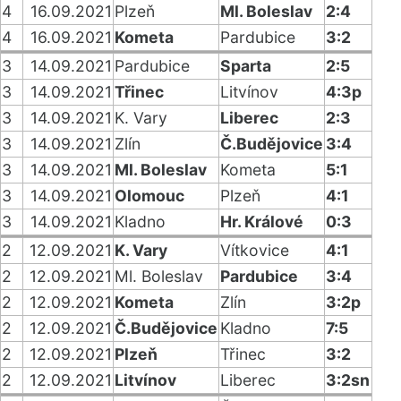
4
16.09.2021
Plzeň
Ml. Boleslav
2:4
4
16.09.2021
Kometa
Pardubice
3:2
3
14.09.2021
Pardubice
Sparta
2:5
3
14.09.2021
Třinec
Litvínov
4:3p
3
14.09.2021
K. Vary
Liberec
2:3
3
14.09.2021
Zlín
Č.Budějovice
3:4
3
14.09.2021
Ml. Boleslav
Kometa
5:1
3
14.09.2021
Olomouc
Plzeň
4:1
3
14.09.2021
Kladno
Hr. Králové
0:3
2
12.09.2021
K. Vary
Vítkovice
4:1
2
12.09.2021
Ml. Boleslav
Pardubice
3:4
2
12.09.2021
Kometa
Zlín
3:2p
2
12.09.2021
Č.Budějovice
Kladno
7:5
2
12.09.2021
Plzeň
Třinec
3:2
2
12.09.2021
Litvínov
Liberec
3:2sn