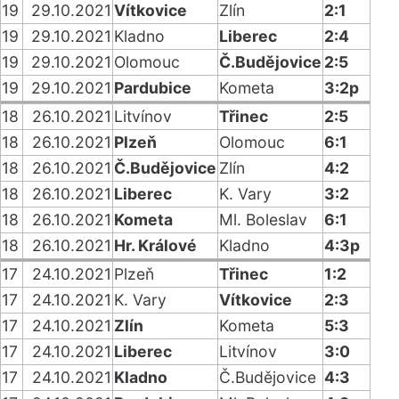
19
29.10.2021
Vítkovice
Zlín
2:1
19
29.10.2021
Kladno
Liberec
2:4
19
29.10.2021
Olomouc
Č.Budějovice
2:5
19
29.10.2021
Pardubice
Kometa
3:2p
18
26.10.2021
Litvínov
Třinec
2:5
18
26.10.2021
Plzeň
Olomouc
6:1
18
26.10.2021
Č.Budějovice
Zlín
4:2
18
26.10.2021
Liberec
K. Vary
3:2
18
26.10.2021
Kometa
Ml. Boleslav
6:1
18
26.10.2021
Hr. Králové
Kladno
4:3p
17
24.10.2021
Plzeň
Třinec
1:2
17
24.10.2021
K. Vary
Vítkovice
2:3
17
24.10.2021
Zlín
Kometa
5:3
17
24.10.2021
Liberec
Litvínov
3:0
17
24.10.2021
Kladno
Č.Budějovice
4:3