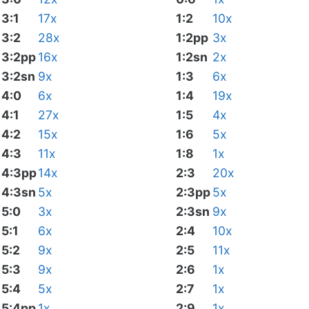
3:1
17x
1:2
10x
3:2
28x
1:2pp
3x
3:2pp
16x
1:2sn
2x
3:2sn
9x
1:3
6x
4:0
6x
1:4
19x
4:1
27x
1:5
4x
4:2
15x
1:6
5x
4:3
11x
1:8
1x
4:3pp
14x
2:3
20x
4:3sn
5x
2:3pp
5x
5:0
3x
2:3sn
9x
5:1
6x
2:4
10x
5:2
9x
2:5
11x
5:3
9x
2:6
1x
5:4
5x
2:7
1x
5:4pp
1x
2:9
1x