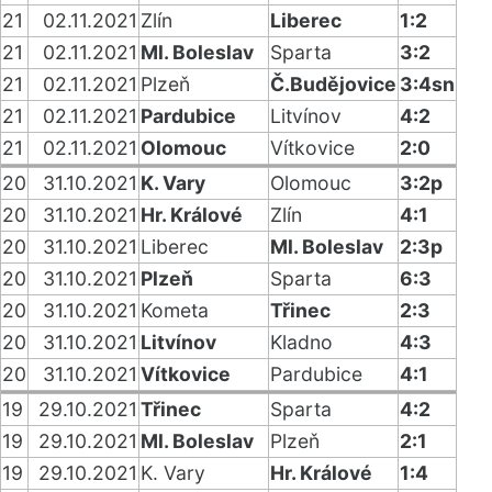
21
02.11.2021
Zlín
Liberec
1:2
21
02.11.2021
Ml. Boleslav
Sparta
3:2
21
02.11.2021
Plzeň
Č.Budějovice
3:4sn
21
02.11.2021
Pardubice
Litvínov
4:2
21
02.11.2021
Olomouc
Vítkovice
2:0
20
31.10.2021
K. Vary
Olomouc
3:2p
20
31.10.2021
Hr. Králové
Zlín
4:1
20
31.10.2021
Liberec
Ml. Boleslav
2:3p
20
31.10.2021
Plzeň
Sparta
6:3
20
31.10.2021
Kometa
Třinec
2:3
20
31.10.2021
Litvínov
Kladno
4:3
20
31.10.2021
Vítkovice
Pardubice
4:1
19
29.10.2021
Třinec
Sparta
4:2
19
29.10.2021
Ml. Boleslav
Plzeň
2:1
19
29.10.2021
K. Vary
Hr. Králové
1:4