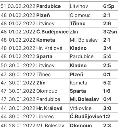
51
03.02.2022
Pardubice
Litvínov
6:5p
48
01.02.2022
Plzeň
Olomouc
2:1
48
01.02.2022
Litvínov
Třinec
2:6
48
01.02.2022
Č.Budějovice
Zlín
3:2sn
48
01.02.2022
Kometa
Ml. Boleslav
2:1
48
01.02.2022
Hr. Králové
Kladno
3:4
48
01.02.2022
Sparta
Pardubice
5:4
50
30.01.2022
Litvínov
Kladno
2:5
47
30.01.2022
Třinec
Plzeň
0:1
47
30.01.2022
Zlín
Kometa
5:2
47
30.01.2022
Olomouc
Sparta
1:6
47
30.01.2022
Pardubice
Ml. Boleslav
0:4
44
30.01.2022
Hr. Králové
Vítkovice
3:0
44
30.01.2022
Liberec
Č.Budějovice
1:2
46
28.01.2022
Ml. Boleslav
Olomouc
2:3