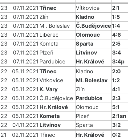
23
07.11.2021
Třinec
Vítkovice
2:1
23
07.11.2021
Zlín
Kladno
1:5
23
07.11.2021
Ml. Boleslav
Č.Budějovice
1:4
23
07.11.2021
Liberec
Olomouc
4:6
23
07.11.2021
Kometa
Sparta
2:5
23
07.11.2021
Plzeň
Litvínov
3:4
23
07.11.2021
Pardubice
Hr. Králové
3:4p
22
05.11.2021
Třinec
Kladno
2:0
22
05.11.2021
Vítkovice
Ml. Boleslav
1:2
22
05.11.2021
K. Vary
Zlín
4:1
22
05.11.2021
Č.Budějovice
Pardubice
2:3
22
05.11.2021
Hr. Králové
Olomouc
5:1
22
05.11.2021
Kometa
Plzeň
2:1sn
22
04.11.2021
Litvínov
Sparta
3:2
21
02.11.2021
Třinec
Hr. Králové
0:2