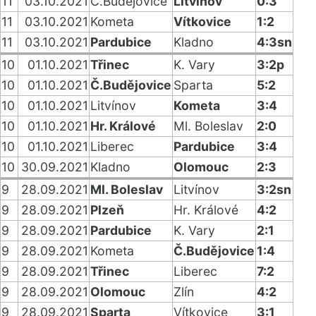
11
03.10.2021
Č.Budějovice
Litvínov
0:3
11
03.10.2021
Kometa
Vítkovice
1:2
11
03.10.2021
Pardubice
Kladno
4:3sn
10
01.10.2021
Třinec
K. Vary
3:2p
10
01.10.2021
Č.Budějovice
Sparta
5:2
10
01.10.2021
Litvínov
Kometa
3:4
10
01.10.2021
Hr. Králové
Ml. Boleslav
2:0
10
01.10.2021
Liberec
Pardubice
3:4
10
30.09.2021
Kladno
Olomouc
2:3
9
28.09.2021
Ml. Boleslav
Litvínov
3:2sn
9
28.09.2021
Plzeň
Hr. Králové
4:2
9
28.09.2021
Pardubice
K. Vary
2:1
9
28.09.2021
Kometa
Č.Budějovice
1:4
9
28.09.2021
Třinec
Liberec
7:2
9
28.09.2021
Olomouc
Zlín
4:2
9
28.09.2021
Sparta
Vítkovice
3:1