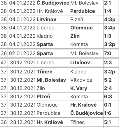
38
04.01.2022
Č.Budějovice
Ml. Boleslav
2:1
38
04.01.2022
Hr. Králové
Pardubice
1:4
38
04.01.2022
Litvínov
Plzeň
4:3p
38
04.01.2022
Liberec
Olomouc
3:4p
38
04.01.2022
Kladno
Zlín
1:3
38
04.01.2022
Sparta
Kometa
3:2p
36
02.01.2022
Sparta
Ml. Boleslav
7:0
47
30.12.2021
Liberec
Litvínov
2:3
37
30.12.2021
Třinec
Kladno
3:2p
37
30.12.2021
Ml. Boleslav
Vítkovice
5:2
37
30.12.2021
Zlín
K. Vary
2:4
37
30.12.2021
Plzeň
Kometa
6:3
37
30.12.2021
Olomouc
Hr. Králové
0:1
37
30.12.2021
Pardubice
Č.Budějovice
1:6
36
28.12.2021
Hr. Králové
Třinec
5:1