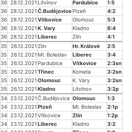
36
28.12.2021
Litvínov
Pardubice
1:5
36
28.12.2021
Č.Budějovice
Plzeň
4:2
36
28.12.2021
Vítkovice
Olomouc
5:3
36
28.12.2021
K. Vary
Kladno
6:4
36
28.12.2021
Liberec
Zlín
4:1
35
26.12.2021
Zlín
Hr. Králové
2:5
35
26.12.2021
Ml. Boleslav
Liberec
3:4
35
26.12.2021
Pardubice
Vítkovice
2:3sn
35
26.12.2021
Třinec
Kometa
3:2sn
35
26.12.2021
Olomouc
K. Vary
3:2sn
35
26.12.2021
Kladno
Litvínov
3:2p
34
23.12.2021
Č.Budějovice
Olomouc
1:3
34
23.12.2021
Plzeň
Ml. Boleslav
2:1p
34
23.12.2021
Vítkovice
Zlín
1:2p
34
23.12.2021
Liberec
Kladno
3:2