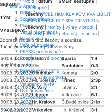
kolo
|
datum
|
SMĚR:
sestupně
|
SEŘADIT:
DRFG Arena
vzestupně
|
DRFG Arena
všechny
CEB
HKM
KLA
KOM
KVA
LIB
LIT
TÝM:
Schéma tribun
MBL
OLO
PCE
PLZ
SPA
TRI
VIT
ZLN
Plánek areny
všechny
|
remízy
|
výhry v prodl.
|
VÝSLEDKY:
Virtuální prohlídka
nájezdy
|
prodl. nebo náj.
|
s nulou
|
Návštěvní řád
Zobrazit
tabulku
této sezóny a soutěže.
Veřejné bruslení
Tučně jsou vyznačeny vítězné týmy.
PRESS: pro novináře
Rozpis ledové plochy
60
08.03.2022
Kladno
Sparta
1:4
Vstupenky
60
08.03.2022
Zlín
Pardubice
0:3
Permanentky 18/19
60
08.03.2022
Olomouc
Kometa
2:0
Přípravná utkání 18/19
60
08.03.2022
Ml. Boleslav
Třinec
2:3p
Vstupenky 18/19
60
08.03.2022
K. Vary
Litvínov
3:1
Uvolňování míst
60
08.03.2022
Liberec
Vítkovice
6:1
Zvýhodněné
60
08.03.2022
Hr. Králové
Č.Budějovice
2:1p
On-line
59
06.03.2022
Vítkovice
Hr. Králové
3:1
A-tým