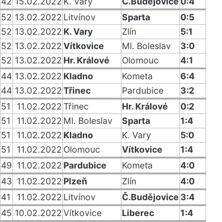
42
15.02.2022
K. Vary
Č.Budějovice
0:4
52
13.02.2022
Litvínov
Sparta
0:5
52
13.02.2022
K. Vary
Zlín
5:1
52
13.02.2022
Vítkovice
Ml. Boleslav
3:0
52
13.02.2022
Hr. Králové
Olomouc
4:1
44
13.02.2022
Kladno
Kometa
6:4
44
13.02.2022
Třinec
Pardubice
3:2
51
11.02.2022
Třinec
Hr. Králové
0:2
51
11.02.2022
Ml. Boleslav
Sparta
1:4
51
11.02.2022
Kladno
K. Vary
5:0
51
11.02.2022
Olomouc
Vítkovice
1:4
49
11.02.2022
Pardubice
Kometa
4:0
43
11.02.2022
Plzeň
Zlín
4:0
41
11.02.2022
Litvínov
Č.Budějovice
3:4
45
10.02.2022
Vítkovice
Liberec
1:4