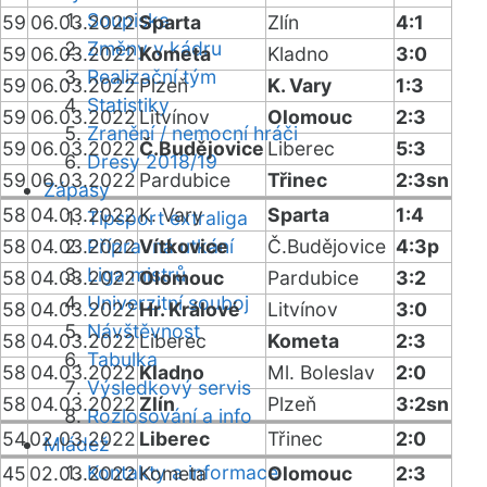
Soupiska
59
06.03.2022
Sparta
Zlín
4:1
Změny v kádru
59
06.03.2022
Kometa
Kladno
3:0
Realizační tým
59
06.03.2022
Plzeň
K. Vary
1:3
Statistiky
59
06.03.2022
Litvínov
Olomouc
2:3
Zranění / nemocní hráči
59
06.03.2022
Č.Budějovice
Liberec
5:3
Dresy 2018/19
59
06.03.2022
Pardubice
Třinec
2:3sn
Zápasy
58
04.03.2022
K. Vary
Sparta
1:4
Tipsport extraliga
58
04.03.2022
Přípravná utkání
Vítkovice
Č.Budějovice
4:3p
Liga mistrů
58
04.03.2022
Olomouc
Pardubice
3:2
Univerzitní souboj
58
04.03.2022
Hr. Králové
Litvínov
3:0
Návštěvnost
58
04.03.2022
Liberec
Kometa
2:3
Tabulka
58
04.03.2022
Kladno
Ml. Boleslav
2:0
Výsledkový servis
58
04.03.2022
Zlín
Plzeň
3:2sn
Rozlosování a info
54
02.03.2022
Liberec
Třinec
2:0
Mládež
Kontakty a informace
45
02.03.2022
Kometa
Olomouc
2:3