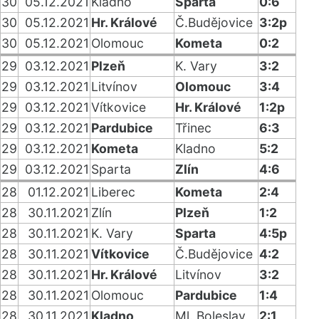
30
05.12.2021
Kladno
Sparta
0:6
30
05.12.2021
Hr. Králové
Č.Budějovice
3:2p
30
05.12.2021
Olomouc
Kometa
0:2
29
03.12.2021
Plzeň
K. Vary
3:2
29
03.12.2021
Litvínov
Olomouc
3:4
29
03.12.2021
Vítkovice
Hr. Králové
1:2p
29
03.12.2021
Pardubice
Třinec
6:3
29
03.12.2021
Kometa
Kladno
5:2
29
03.12.2021
Sparta
Zlín
4:6
28
01.12.2021
Liberec
Kometa
2:4
28
30.11.2021
Zlín
Plzeň
1:2
28
30.11.2021
K. Vary
Sparta
4:5p
28
30.11.2021
Vítkovice
Č.Budějovice
4:2
28
30.11.2021
Hr. Králové
Litvínov
3:2
28
30.11.2021
Olomouc
Pardubice
1:4
28
30.11.2021
Kladno
Ml. Boleslav
2:1