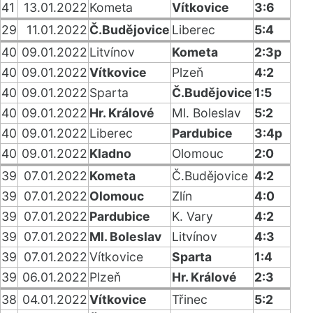
41
13.01.2022
Kometa
Vítkovice
3:6
29
11.01.2022
Č.Budějovice
Liberec
5:4
40
09.01.2022
Litvínov
Kometa
2:3p
40
09.01.2022
Vítkovice
Plzeň
4:2
40
09.01.2022
Sparta
Č.Budějovice
1:5
40
09.01.2022
Hr. Králové
Ml. Boleslav
5:2
40
09.01.2022
Liberec
Pardubice
3:4p
40
09.01.2022
Kladno
Olomouc
2:0
39
07.01.2022
Kometa
Č.Budějovice
4:2
39
07.01.2022
Olomouc
Zlín
4:0
39
07.01.2022
Pardubice
K. Vary
4:2
39
07.01.2022
Ml. Boleslav
Litvínov
4:3
39
07.01.2022
Vítkovice
Sparta
1:4
39
06.01.2022
Plzeň
Hr. Králové
2:3
38
04.01.2022
Vítkovice
Třinec
5:2