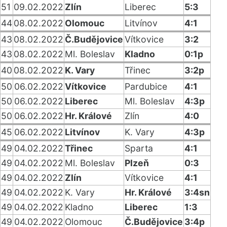
51
09.02.2022
Zlín
Liberec
5:3
44
08.02.2022
Olomouc
Litvínov
4:1
43
08.02.2022
Č.Budějovice
Vítkovice
3:2
43
08.02.2022
Ml. Boleslav
Kladno
0:1p
40
08.02.2022
K. Vary
Třinec
3:2p
50
06.02.2022
Vítkovice
Pardubice
4:1
50
06.02.2022
Liberec
Ml. Boleslav
4:3p
50
06.02.2022
Hr. Králové
Zlín
4:0
45
06.02.2022
Litvínov
K. Vary
4:3p
49
04.02.2022
Třinec
Sparta
4:1
49
04.02.2022
Ml. Boleslav
Plzeň
0:3
49
04.02.2022
Zlín
Vítkovice
4:1
49
04.02.2022
K. Vary
Hr. Králové
3:4sn
49
04.02.2022
Kladno
Liberec
1:3
49
04.02.2022
Olomouc
Č.Budějovice
3:4p