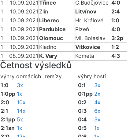
1
10.09.2021
Třinec
Č.Budějovice
4:0
1
10.09.2021
Zlín
Litvínov
2:4
1
10.09.2021
Liberec
Hr. Králové
1:0
1
10.09.2021
Pardubice
Plzeň
4:0
1
10.09.2021
Olomouc
Ml. Boleslav
3:2p
1
10.09.2021
Kladno
Vítkovice
1:2
1
08.09.2021
K. Vary
Kometa
4:3
Četnost výsledků
výhry domácích
remízy
výhry hostí
1:0
3x
0:1
3x
1:0pp
1x
0:1pp
2x
2:0
10x
0:2
4x
2:1
14x
0:3
6x
2:1pp
5x
0:4
3x
2:1sn
1x
0:5
1x
3:0
12x
0:6
1x