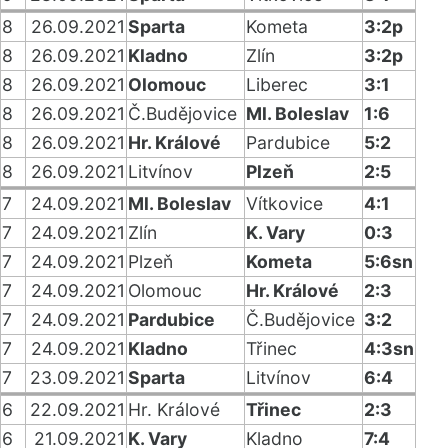
8
26.09.2021
Sparta
Kometa
3:2p
8
26.09.2021
Kladno
Zlín
3:2p
8
26.09.2021
Olomouc
Liberec
3:1
8
26.09.2021
Č.Budějovice
Ml. Boleslav
1:6
8
26.09.2021
Hr. Králové
Pardubice
5:2
8
26.09.2021
Litvínov
Plzeň
2:5
7
24.09.2021
Ml. Boleslav
Vítkovice
4:1
7
24.09.2021
Zlín
K. Vary
0:3
7
24.09.2021
Plzeň
Kometa
5:6sn
7
24.09.2021
Olomouc
Hr. Králové
2:3
7
24.09.2021
Pardubice
Č.Budějovice
3:2
7
24.09.2021
Kladno
Třinec
4:3sn
7
23.09.2021
Sparta
Litvínov
6:4
6
22.09.2021
Hr. Králové
Třinec
2:3
6
21.09.2021
K. Vary
Kladno
7:4