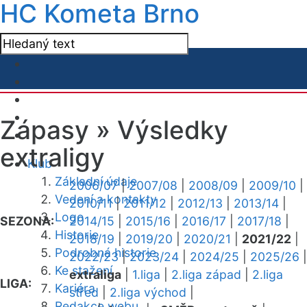
HC Kometa Brno
Zápasy »
Výsledky
extraligy
Klub
Základní údaje
2006/07
|
2007/08
|
2008/09
|
2009/10
|
Vedení a kontakty
2010/11
|
2011/12
|
2012/13
|
2013/14
|
Logo
SEZONA:
2014/15
|
2015/16
|
2016/17
|
2017/18
|
Historie
2018/19
|
2019/20
|
2020/21
|
2021/22
|
Podrobná historie
2022/23
|
2023/24
|
2024/25
|
2025/26
|
Ke stažení
extraliga
|
1.liga
|
2.liga západ
|
2.liga
LIGA:
Kariéra
střed
|
2.liga východ
|
Redakce webu