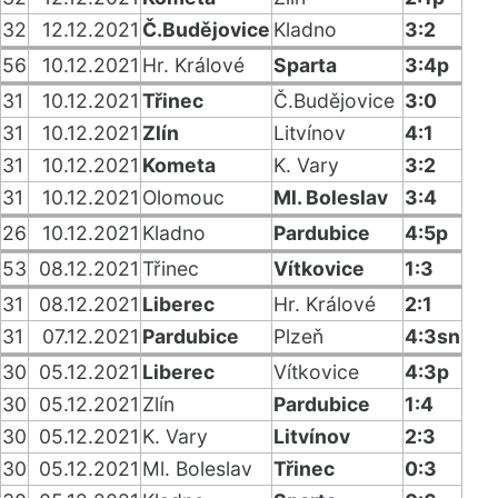
32
12.12.2021
Č.Budějovice
Kladno
3:2
56
10.12.2021
Hr. Králové
Sparta
3:4p
31
10.12.2021
Třinec
Č.Budějovice
3:0
31
10.12.2021
Zlín
Litvínov
4:1
31
10.12.2021
Kometa
K. Vary
3:2
31
10.12.2021
Olomouc
Ml. Boleslav
3:4
26
10.12.2021
Kladno
Pardubice
4:5p
53
08.12.2021
Třinec
Vítkovice
1:3
31
08.12.2021
Liberec
Hr. Králové
2:1
31
07.12.2021
Pardubice
Plzeň
4:3sn
30
05.12.2021
Liberec
Vítkovice
4:3p
30
05.12.2021
Zlín
Pardubice
1:4
30
05.12.2021
K. Vary
Litvínov
2:3
30
05.12.2021
Ml. Boleslav
Třinec
0:3