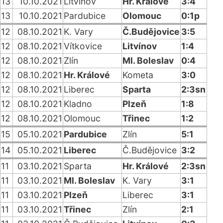
13
10.10.2021
Litvínov
Hr. Králové
3:4
13
10.10.2021
Pardubice
Olomouc
0:1p
12
08.10.2021
K. Vary
Č.Budějovice
3:5
12
08.10.2021
Vítkovice
Litvínov
1:4
12
08.10.2021
Zlín
Ml. Boleslav
0:4
12
08.10.2021
Hr. Králové
Kometa
3:0
12
08.10.2021
Liberec
Sparta
2:3sn
12
08.10.2021
Kladno
Plzeň
1:8
12
08.10.2021
Olomouc
Třinec
1:2
15
05.10.2021
Pardubice
Zlín
5:1
14
05.10.2021
Liberec
Č.Budějovice
3:2
11
03.10.2021
Sparta
Hr. Králové
2:3sn
11
03.10.2021
Ml. Boleslav
K. Vary
3:1
11
03.10.2021
Plzeň
Liberec
3:1
11
03.10.2021
Třinec
Zlín
2:1