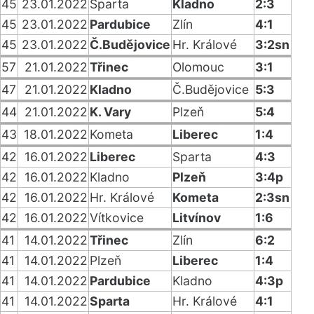
45
23.01.2022
Sparta
Kladno
2:3
45
23.01.2022
Pardubice
Zlín
4:1
45
23.01.2022
Č.Budějovice
Hr. Králové
3:2sn
57
21.01.2022
Třinec
Olomouc
3:1
47
21.01.2022
Kladno
Č.Budějovice
5:3
44
21.01.2022
K. Vary
Plzeň
5:4
43
18.01.2022
Kometa
Liberec
1:4
42
16.01.2022
Liberec
Sparta
4:3
42
16.01.2022
Kladno
Plzeň
3:4p
42
16.01.2022
Hr. Králové
Kometa
2:3sn
42
16.01.2022
Vítkovice
Litvínov
1:6
41
14.01.2022
Třinec
Zlín
6:2
41
14.01.2022
Plzeň
Liberec
1:4
41
14.01.2022
Pardubice
Kladno
4:3p
41
14.01.2022
Sparta
Hr. Králové
4:1