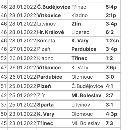
46
28.01.2022
Č.Budějovice
Třinec
5:4p
46
28.01.2022
Vítkovice
Kladno
2:1p
46
28.01.2022
Litvínov
Zlín
3:4p
46
28.01.2022
Hr. Králové
Liberec
6:2
46
28.01.2022
Kometa
K. Vary
1:2sn
46
27.01.2022
Plzeň
Pardubice
3:4p
52
26.01.2022
Kladno
Třinec
1:2
47
26.01.2022
Vítkovice
K. Vary
7:6p
43
26.01.2022
Pardubice
Olomouc
3:0
51
25.01.2022
Plzeň
Č.Budějovice
4:1
42
25.01.2022
Zlín
Ml. Boleslav
2:7
37
25.01.2022
Sparta
Litvínov
3:1
50
23.01.2022
K. Vary
Olomouc
4:3p
45
23.01.2022
Třinec
Ml. Boleslav
7:3