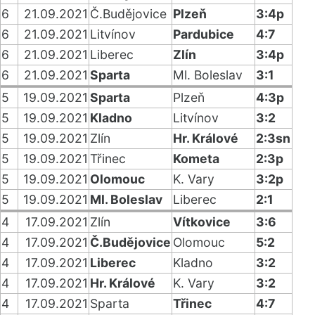
6
21.09.2021
Č.Budějovice
Plzeň
3:4p
6
21.09.2021
Litvínov
Pardubice
4:7
6
21.09.2021
Liberec
Zlín
3:4p
6
21.09.2021
Sparta
Ml. Boleslav
3:1
5
19.09.2021
Sparta
Plzeň
4:3p
5
19.09.2021
Kladno
Litvínov
3:2
5
19.09.2021
Zlín
Hr. Králové
2:3sn
5
19.09.2021
Třinec
Kometa
2:3p
5
19.09.2021
Olomouc
K. Vary
3:2p
5
19.09.2021
Ml. Boleslav
Liberec
2:1
4
17.09.2021
Zlín
Vítkovice
3:6
4
17.09.2021
Č.Budějovice
Olomouc
5:2
4
17.09.2021
Liberec
Kladno
3:2
4
17.09.2021
Hr. Králové
K. Vary
3:2
4
17.09.2021
Sparta
Třinec
4:7