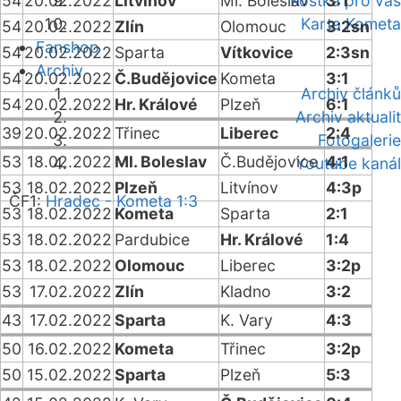
54
20.02.2022
Litvínov
Ml. Boleslav
Kostka pro vás
3:1
Karta Kometa
54
20.02.2022
Zlín
Olomouc
3:2sn
Fanshop
54
20.02.2022
Sparta
Vítkovice
2:3sn
Archiv
54
20.02.2022
Č.Budějovice
Kometa
3:1
Archiv článků
54
20.02.2022
Hr. Králové
Plzeň
6:1
Archiv aktualit
39
20.02.2022
Třinec
Liberec
2:4
Fotogalerie
53
18.02.2022
Ml. Boleslav
Č.Budějovice
4:1
Youtube kanál
53
18.02.2022
Plzeň
Litvínov
4:3p
ČF1:
Hradec - Kometa 1:3
53
18.02.2022
Kometa
Sparta
2:1
53
18.02.2022
Pardubice
Hr. Králové
1:4
53
18.02.2022
Olomouc
Liberec
3:2p
53
17.02.2022
Zlín
Kladno
3:2
43
17.02.2022
Sparta
K. Vary
4:3
50
16.02.2022
Kometa
Třinec
3:2p
50
15.02.2022
Sparta
Plzeň
5:3