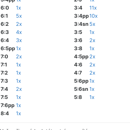
6:0
1x
3:4
11x
6:1
5x
3:4pp
10x
6:2
2x
3:4sn
5x
6:3
4x
3:5
1x
6:4
3x
3:6
2x
6:5pp
1x
3:8
1x
7:0
2x
4:5pp
2x
7:1
1x
4:6
2x
7:2
1x
4:7
2x
7:3
1x
5:6pp
1x
7:4
2x
5:6sn
1x
7:5
1x
5:8
1x
7:6pp
1x
8:4
1x