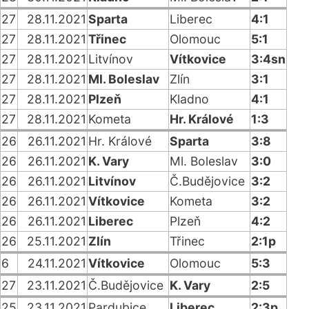
27
28.11.2021
Sparta
Liberec
4:1
27
28.11.2021
Třinec
Olomouc
5:1
27
28.11.2021
Litvínov
Vítkovice
3:4sn
27
28.11.2021
Ml. Boleslav
Zlín
3:1
27
28.11.2021
Plzeň
Kladno
4:1
27
28.11.2021
Kometa
Hr. Králové
1:3
26
26.11.2021
Hr. Králové
Sparta
3:8
26
26.11.2021
K. Vary
Ml. Boleslav
3:0
26
26.11.2021
Litvínov
Č.Budějovice
3:2
26
26.11.2021
Vítkovice
Kometa
3:2
26
26.11.2021
Liberec
Plzeň
4:2
26
25.11.2021
Zlín
Třinec
2:1p
6
24.11.2021
Vítkovice
Olomouc
5:3
27
23.11.2021
Č.Budějovice
K. Vary
2:5
25
23.11.2021
Pardubice
Liberec
2:3p