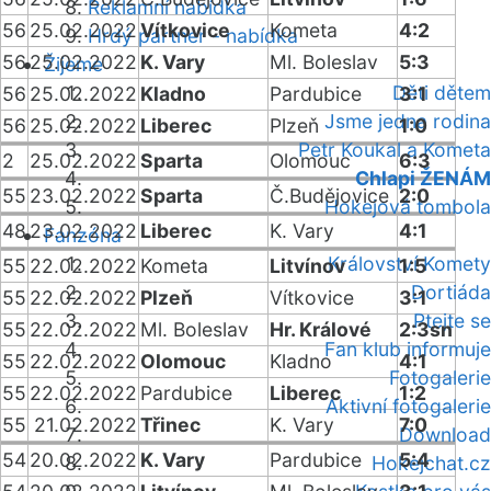
Reklamní nabídka
56
25.02.2022
Vítkovice
Kometa
4:2
Hrdý partner - nabídka
56
25.02.2022
K. Vary
Ml. Boleslav
5:3
Žijeme
Děti dětem
56
25.02.2022
Kladno
Pardubice
3:1
Jsme jedna rodina
56
25.02.2022
Liberec
Plzeň
1:0
Petr Koukal a Kometa
2
25.02.2022
Sparta
Olomouc
6:3
Chlapi ŽENÁM
55
23.02.2022
Sparta
Č.Budějovice
2:0
Hokejová tombola
48
23.02.2022
Liberec
K. Vary
4:1
Fanzóna
Království Komety
55
22.02.2022
Kometa
Litvínov
1:5
Dortiáda
55
22.02.2022
Plzeň
Vítkovice
3:1
Ptejte se
55
22.02.2022
Ml. Boleslav
Hr. Králové
2:3sn
Fan klub informuje
55
22.02.2022
Olomouc
Kladno
4:1
Fotogalerie
55
22.02.2022
Pardubice
Liberec
1:2
Aktivní fotogalerie
55
21.02.2022
Třinec
K. Vary
7:0
Download
54
20.02.2022
K. Vary
Pardubice
5:4
Hokejchat.cz