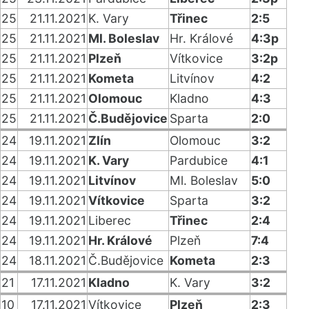
25
21.11.2021
K. Vary
Třinec
2:5
25
21.11.2021
Ml. Boleslav
Hr. Králové
4:3p
25
21.11.2021
Plzeň
Vítkovice
3:2p
25
21.11.2021
Kometa
Litvínov
4:2
25
21.11.2021
Olomouc
Kladno
4:3
25
21.11.2021
Č.Budějovice
Sparta
2:0
24
19.11.2021
Zlín
Olomouc
3:2
24
19.11.2021
K. Vary
Pardubice
4:1
24
19.11.2021
Litvínov
Ml. Boleslav
5:0
24
19.11.2021
Vítkovice
Sparta
3:2
24
19.11.2021
Liberec
Třinec
2:4
24
19.11.2021
Hr. Králové
Plzeň
7:4
24
18.11.2021
Č.Budějovice
Kometa
2:3
21
17.11.2021
Kladno
K. Vary
3:2
10
17.11.2021
Vítkovice
Plzeň
2:3