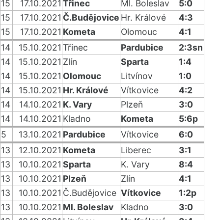
15
17.10.2021
Třinec
Ml. Boleslav
5:0
15
17.10.2021
Č.Budějovice
Hr. Králové
4:3
15
17.10.2021
Kometa
Olomouc
4:1
14
15.10.2021
Třinec
Pardubice
2:3sn
14
15.10.2021
Zlín
Sparta
1:4
14
15.10.2021
Olomouc
Litvínov
1:0
14
15.10.2021
Hr. Králové
Vítkovice
4:2
14
14.10.2021
K. Vary
Plzeň
3:0
14
14.10.2021
Kladno
Kometa
5:6p
5
13.10.2021
Pardubice
Vítkovice
6:0
13
12.10.2021
Kometa
Liberec
3:1
13
10.10.2021
Sparta
K. Vary
8:4
13
10.10.2021
Plzeň
Zlín
4:1
13
10.10.2021
Č.Budějovice
Vítkovice
1:2p
13
10.10.2021
Ml. Boleslav
Kladno
3:0