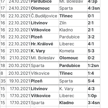
17
24.10.2021
Pardubice
Ml. Boleslav
4:3p
17
24.10.2021
Olomouc
Sparta
4:3sn
16
22.10.2021
Č.Budějovice
Třinec
0:1
16
22.10.2021
Litvínov
Zlín
2:1
16
22.10.2021
Vítkovice
Kladno
2:1
16
22.10.2021
Plzeň
Pardubice
3:2
16
22.10.2021
Hr. Králové
Liberec
4:1
16
21.10.2021
K. Vary
Kometa
5:3
16
21.10.2021
Ml. Boleslav
Olomouc
0:2
18
20.10.2021
Sparta
Pardubice
1:2sn
8
20.10.2021
Vítkovice
Třinec
1:4
35
19.10.2021
Plzeň
Sparta
5:4
15
17.10.2021
Litvínov
K. Vary
4:3
15
17.10.2021
Vítkovice
Liberec
1:0p
15
17.10.2021
Sparta
Kladno
3:4sn