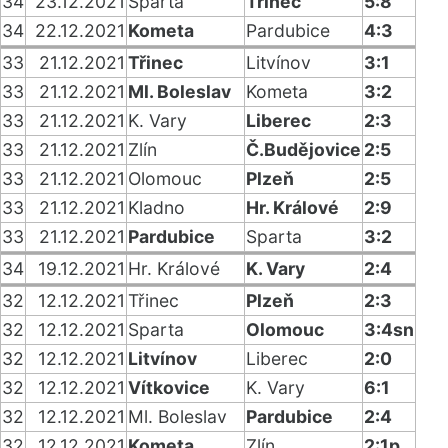
34
23.12.2021
Sparta
Třinec
5:8
34
22.12.2021
Kometa
Pardubice
4:3
33
21.12.2021
Třinec
Litvínov
3:1
33
21.12.2021
Ml. Boleslav
Kometa
3:2
33
21.12.2021
K. Vary
Liberec
2:3
33
21.12.2021
Zlín
Č.Budějovice
2:5
33
21.12.2021
Olomouc
Plzeň
2:5
33
21.12.2021
Kladno
Hr. Králové
2:9
33
21.12.2021
Pardubice
Sparta
3:2
34
19.12.2021
Hr. Králové
K. Vary
2:4
32
12.12.2021
Třinec
Plzeň
2:3
32
12.12.2021
Sparta
Olomouc
3:4sn
32
12.12.2021
Litvínov
Liberec
2:0
32
12.12.2021
Vítkovice
K. Vary
6:1
32
12.12.2021
Ml. Boleslav
Pardubice
2:4
32
12.12.2021
Kometa
Zlín
2:1p