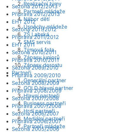
Realizační týmy
Sezóna 2012/2013
Partneři mládeže
Příprava 2012/2013
Nábor dětí
EHT 2012
Úspěchy mládeže
Sezóna 2011/2012
ZŠ Labská
Příprava 2011/2012
SMS servis
EHT 2011
Týmová fota
Sezóna 2010/2011
Zápasy juniorů
Příprava 2010/2011
Zápasy dorostu
Sezóna 2009/2010
Partneři
Příprava 2009/2010
Generální partner
Sezóna 2008/2009
GOLD hlavní partner
Příprava 2008/2009
Hlavní partneři
Sezóna 2007/2008
Business partneři
Příprava 2007/2008
Hrdí partneři
Sezóna 2006/2007
Mediální partneři
Příprava 2006/2007
Partneři mládeže
Sezóna 2005/2006