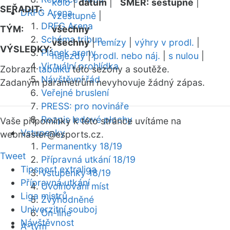
kolo
|
datum
|
SMĚR:
sestupně
|
SEŘADIT:
DRFG Arena
vzestupně
|
DRFG Arena
TÝM:
všechny
Schéma tribun
všechny
|
remízy
|
výhry v prodl.
|
VÝSLEDKY:
Plánek areny
nájezdy
|
prodl. nebo náj.
|
s nulou
|
Virtuální prohlídka
Zobrazit
tabulku
této sezóny a soutěže.
Návštěvní řád
Zadaným parametrům nevyhovuje žádný zápas.
Veřejné bruslení
PRESS: pro novináře
Rozpis ledové plochy
Vaše připomínky k této stránce uvítáme na
Vstupenky
webmaster
@esports.cz.
Permanentky 18/19
Tweet
Přípravná utkání 18/19
Tipsport extraliga
Vstupenky 18/19
Přípravná utkání
Uvolňování míst
Liga mistrů
Zvýhodněné
Univerzitní souboj
On-line
Návštěvnost
A-tým