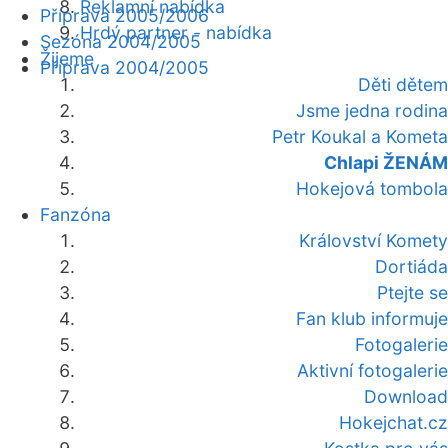
Reklamní nabídka
Příprava 2005/2006
Hrdý partner - nabídka
Sezóna 2004/2005
Žijeme
Příprava 2004/2005
Děti dětem
Jsme jedna rodina
Petr Koukal a Kometa
Chlapi ŽENÁM
Hokejová tombola
Fanzóna
Království Komety
Dortiáda
Ptejte se
Fan klub informuje
Fotogalerie
Aktivní fotogalerie
Download
Hokejchat.cz