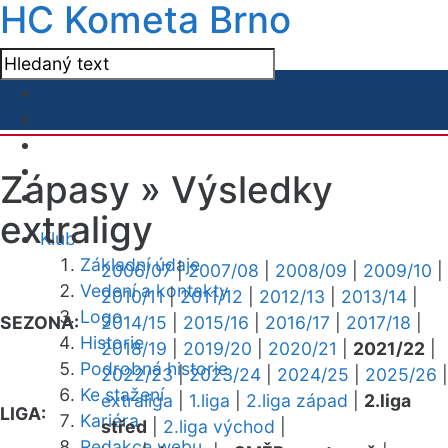
HC Kometa Brno
Zápasy »
Výsledky
extraligy
Klub
Základní údaje
2006/07
|
2007/08
|
2008/09
|
2009/10
|
Vedení a kontakty
2010/11
|
2011/12
|
2012/13
|
2013/14
|
Logo
SEZONA:
2014/15
|
2015/16
|
2016/17
|
2017/18
|
Historie
2018/19
|
2019/20
|
2020/21
|
2021/22
|
Podrobná historie
2022/23
|
2023/24
|
2024/25
|
2025/26
|
Ke stažení
extraliga
|
1.liga
|
2.liga západ
|
2.liga
LIGA:
Kariéra
střed
|
2.liga východ
|
Redakce webu