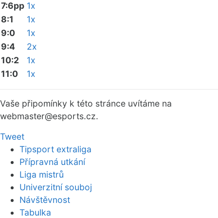
7:6pp
1x
8:1
1x
9:0
1x
9:4
2x
10:2
1x
11:0
1x
Vaše připomínky k této stránce uvítáme na
webmaster
@esports.cz.
Tweet
Tipsport extraliga
Přípravná utkání
Liga mistrů
Univerzitní souboj
Návštěvnost
Tabulka