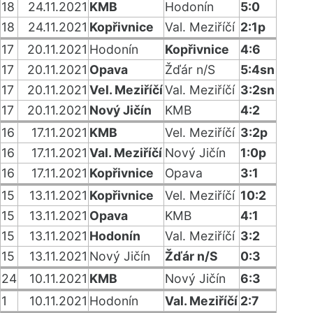
18
24.11.2021
KMB
Hodonín
5:0
18
24.11.2021
Kopřivnice
Val. Meziříčí
2:1p
17
20.11.2021
Hodonín
Kopřivnice
4:6
17
20.11.2021
Opava
Žďár n/S
5:4sn
17
20.11.2021
Vel. Meziříčí
Val. Meziříčí
3:2sn
17
20.11.2021
Nový Jičín
KMB
4:2
16
17.11.2021
KMB
Vel. Meziříčí
3:2p
16
17.11.2021
Val. Meziříčí
Nový Jičín
1:0p
16
17.11.2021
Kopřivnice
Opava
3:1
15
13.11.2021
Kopřivnice
Vel. Meziříčí
10:2
15
13.11.2021
Opava
KMB
4:1
15
13.11.2021
Hodonín
Val. Meziříčí
3:2
15
13.11.2021
Nový Jičín
Žďár n/S
0:3
24
10.11.2021
KMB
Nový Jičín
6:3
1
10.11.2021
Hodonín
Val. Meziříčí
2:7