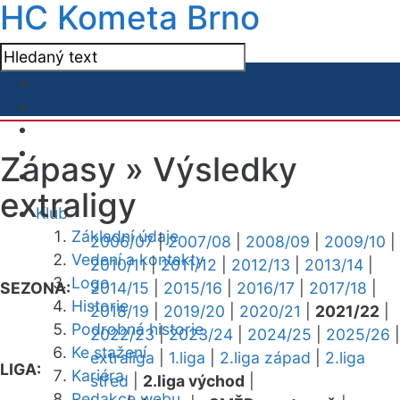
HC Kometa Brno
Zápasy »
Výsledky
extraligy
Klub
Základní údaje
2006/07
|
2007/08
|
2008/09
|
2009/10
|
Vedení a kontakty
2010/11
|
2011/12
|
2012/13
|
2013/14
|
Logo
SEZONA:
2014/15
|
2015/16
|
2016/17
|
2017/18
|
Historie
2018/19
|
2019/20
|
2020/21
|
2021/22
|
Podrobná historie
2022/23
|
2023/24
|
2024/25
|
2025/26
|
Ke stažení
extraliga
|
1.liga
|
2.liga západ
|
2.liga
LIGA:
Kariéra
střed
|
2.liga východ
|
Redakce webu