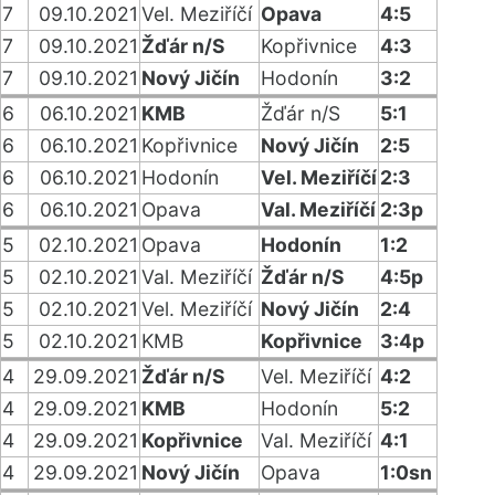
7
09.10.2021
Vel. Meziříčí
Opava
4:5
7
09.10.2021
Žďár n/S
Kopřivnice
4:3
7
09.10.2021
Nový Jičín
Hodonín
3:2
6
06.10.2021
KMB
Žďár n/S
5:1
6
06.10.2021
Kopřivnice
Nový Jičín
2:5
6
06.10.2021
Hodonín
Vel. Meziříčí
2:3
6
06.10.2021
Opava
Val. Meziříčí
2:3p
5
02.10.2021
Opava
Hodonín
1:2
5
02.10.2021
Val. Meziříčí
Žďár n/S
4:5p
5
02.10.2021
Vel. Meziříčí
Nový Jičín
2:4
5
02.10.2021
KMB
Kopřivnice
3:4p
4
29.09.2021
Žďár n/S
Vel. Meziříčí
4:2
4
29.09.2021
KMB
Hodonín
5:2
4
29.09.2021
Kopřivnice
Val. Meziříčí
4:1
4
29.09.2021
Nový Jičín
Opava
1:0sn