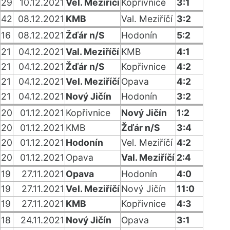
29
10.12.2021
Vel. Meziříčí
Kopřivnice
3:1
42
08.12.2021
KMB
Val. Meziříčí
3:2
16
08.12.2021
Žďár n/S
Hodonín
5:2
21
04.12.2021
Val. Meziříčí
KMB
4:1
21
04.12.2021
Žďár n/S
Kopřivnice
4:2
21
04.12.2021
Vel. Meziříčí
Opava
4:2
21
04.12.2021
Nový Jičín
Hodonín
3:2
20
01.12.2021
Kopřivnice
Nový Jičín
1:2
20
01.12.2021
KMB
Žďár n/S
3:4
20
01.12.2021
Hodonín
Vel. Meziříčí
4:2
20
01.12.2021
Opava
Val. Meziříčí
2:4
19
27.11.2021
Opava
Hodonín
4:0
19
27.11.2021
Vel. Meziříčí
Nový Jičín
11:0
19
27.11.2021
KMB
Kopřivnice
4:3
18
24.11.2021
Nový Jičín
Opava
3:1