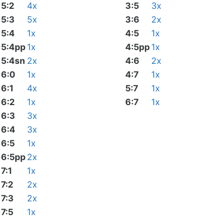
5:2
4x
3:5
3x
5:3
5x
3:6
2x
5:4
1x
4:5
1x
5:4pp
1x
4:5pp
1x
5:4sn
2x
4:6
2x
6:0
1x
4:7
1x
6:1
4x
5:7
1x
6:2
1x
6:7
1x
6:3
3x
6:4
3x
6:5
1x
6:5pp
2x
7:1
1x
7:2
2x
7:3
2x
7:5
1x