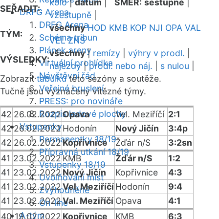
kolo
|
datum
|
SMĚR:
sestupně
|
SEŘADIT:
DRFG Arena
vzestupně
|
DRFG Arena
všechny
HOD
KMB
KOP
NJI
OPA
VAL
TÝM:
Schéma tribun
VEL
ZNS
Plánek areny
všechny
|
remízy
|
výhry v prodl.
|
VÝSLEDKY:
Virtuální prohlídka
nájezdy
|
prodl. nebo náj.
|
s nulou
|
Návštěvní řád
Zobrazit
tabulku
této sezóny a soutěže.
Veřejné bruslení
Tučně jsou vyznačeny vítězné týmy.
PRESS: pro novináře
Rozpis ledové plochy
42
26.02.2022
Opava
Vel. Meziříčí
2:1
Vstupenky
42
26.02.2022
Hodonín
Nový Jičín
3:4p
Permanentky 18/19
42
26.02.2022
Kopřivnice
Žďár n/S
3:2sn
Přípravná utkání 18/19
41
23.02.2022
KMB
Žďár n/S
1:2
Vstupenky 18/19
41
23.02.2022
Nový Jičín
Kopřivnice
4:3
Uvolňování míst
41
23.02.2022
Vel. Meziříčí
Hodonín
9:4
Zvýhodněné
41
23.02.2022
Val. Meziříčí
Opava
4:1
On-line
A-tým
40
19.02.2022
Kopřivnice
KMB
6:3