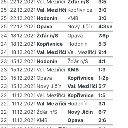
25
22.12.2021
Vel. Meziříčí
Žďár n/S
3:5
25
22.12.2021
Val. Meziříčí
Kopřivnice
3:0
25
22.12.2021
Hodonín
KMB
3:0
25
22.12.2021
Opava
Nový Jičín
4:3sn
24
18.12.2021
Žďár n/S
Opava
7:6p
24
18.12.2021
Kopřivnice
Hodonín
5:3
24
18.12.2021
Val. Meziříčí
Vel. Meziříčí
9:4
23
15.12.2021
Hodonín
Žďár n/S
4:1
23
15.12.2021
Vel. Meziříčí
KMB
1:3
23
15.12.2021
Opava
Kopřivnice
1:2p
23
15.12.2021
Nový Jičín
Val. Meziříčí
5:7
22
11.12.2021
Vel. Meziříčí
Kopřivnice
1:5
22
11.12.2021
Val. Meziříčí
Hodonín
3:1
22
11.12.2021
Žďár n/S
Nový Jičín
6:7
22
11.12.2021
KMB
Opava
2:6