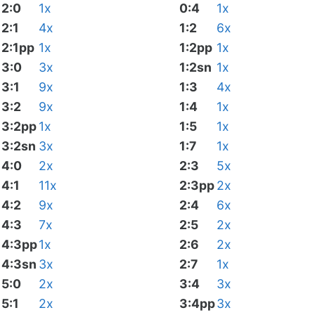
2:0
1x
0:4
1x
2:1
4x
1:2
6x
2:1pp
1x
1:2pp
1x
3:0
3x
1:2sn
1x
3:1
9x
1:3
4x
3:2
9x
1:4
1x
3:2pp
1x
1:5
1x
3:2sn
3x
1:7
1x
4:0
2x
2:3
5x
4:1
11x
2:3pp
2x
4:2
9x
2:4
6x
4:3
7x
2:5
2x
4:3pp
1x
2:6
2x
4:3sn
3x
2:7
1x
5:0
2x
3:4
3x
5:1
2x
3:4pp
3x