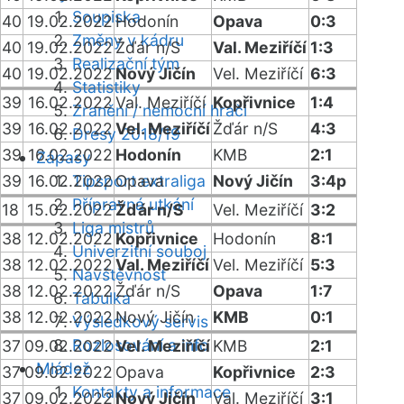
Soupiska
40
19.02.2022
Hodonín
Opava
0:3
Změny v kádru
40
19.02.2022
Žďár n/S
Val. Meziříčí
1:3
Realizační tým
40
19.02.2022
Nový Jičín
Vel. Meziříčí
6:3
Statistiky
39
16.02.2022
Val. Meziříčí
Kopřivnice
1:4
Zranění / nemocní hráči
39
16.02.2022
Vel. Meziříčí
Žďár n/S
4:3
Dresy 2018/19
39
16.02.2022
Hodonín
KMB
2:1
Zápasy
39
16.02.2022
Tipsport extraliga
Opava
Nový Jičín
3:4p
Přípravná utkání
18
15.02.2022
Žďár n/S
Vel. Meziříčí
3:2
Liga mistrů
38
12.02.2022
Kopřivnice
Hodonín
8:1
Univerzitní souboj
38
12.02.2022
Val. Meziříčí
Vel. Meziříčí
5:3
Návštěvnost
38
12.02.2022
Žďár n/S
Opava
1:7
Tabulka
38
12.02.2022
Nový Jičín
KMB
0:1
Výsledkový servis
Rozlosování a info
37
09.02.2022
Vel. Meziříčí
KMB
2:1
Mládež
37
09.02.2022
Opava
Kopřivnice
2:3
Kontakty a informace
37
09.02.2022
Nový Jičín
Val. Meziříčí
3:1