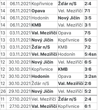
14
06.11.2021
Kopřivnice
Žďár n/S
2:4
14
06.11.2021
Opava
Vel. Meziříčí
7:1
14
06.11.2021
Hodonín
Nový Jičín
3:5
14
06.11.2021
KMB
Val. Meziříčí
3:1
13
03.11.2021
Val. Meziříčí
Opava
7:5
13
03.11.2021
Nový Jičín
Kopřivnice
5:0
13
03.11.2021
Žďár n/S
KMB
7:2
13
03.11.2021
Vel. Meziříčí
Hodonín
5:4sn
12
30.10.2021
Nový Jičín
Vel. Meziříčí
6:5
12
30.10.2021
Kopřivnice
KMB
3:6
12
30.10.2021
Hodonín
Opava
3:2sn
12
30.10.2021
Žďár n/S
Val. Meziříčí
2:6
26
29.10.2021
Nový Jičín
Vel. Meziříčí
5:2
11
27.10.2021
Vel. Meziříčí
Žďár n/S
2:4
11
27.10.2021
Val. Meziříčí
Kopřivnice
6:1