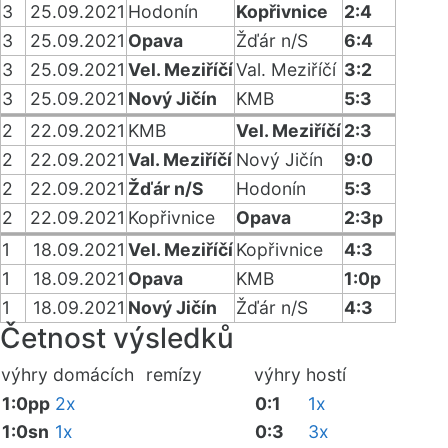
3
25.09.2021
Hodonín
Kopřivnice
2:4
3
25.09.2021
Opava
Žďár n/S
6:4
3
25.09.2021
Vel. Meziříčí
Val. Meziříčí
3:2
3
25.09.2021
Nový Jičín
KMB
5:3
2
22.09.2021
KMB
Vel. Meziříčí
2:3
2
22.09.2021
Val. Meziříčí
Nový Jičín
9:0
2
22.09.2021
Žďár n/S
Hodonín
5:3
2
22.09.2021
Kopřivnice
Opava
2:3p
1
18.09.2021
Vel. Meziříčí
Kopřivnice
4:3
1
18.09.2021
Opava
KMB
1:0p
1
18.09.2021
Nový Jičín
Žďár n/S
4:3
Četnost výsledků
výhry domácích
remízy
výhry hostí
1:0pp
2x
0:1
1x
1:0sn
1x
0:3
3x