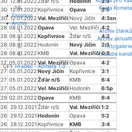
Kostka pro vás
30
12.01.2022
Žďár n/S
Hodonín
2:3
Karta Kometa
30
12.01.2022
Kopřivnice
Opava
2:5
Fanshop
30
12.01.2022
Val. Meziříčí
Nový Jičín
4:3sn
Archiv
28
08.01.2022
Opava
Vel. Meziříčí
4:2
Archiv článků
28
08.01.2022
Kopřivnice
Žďár n/S
4:2
Archiv aktualit
28
08.01.2022
Hodonín
Nový Jičín
2:3
Fotogalerie
28
08.01.2022
KMB
Val. Meziříčí
0:3
Youtube kanál
27
05.01.2022
Val. Meziříčí
Opava
4:2
ČF1:
Hradec - Kometa 1:3
27
05.01.2022
Nový Jičín
Kopřivnice
3:1
27
05.01.2022
Žďár n/S
KMB
6:4
27
05.01.2022
Vel. Meziříčí
Hodonín
6:5p
29
02.01.2022
Opava
KMB
6:4
26
29.12.2021
Žďár n/S
Val. Meziříčí
1:2
26
29.12.2021
Hodonín
Opava
5:2
26
28.12.2021
Kopřivnice
KMB
3:4