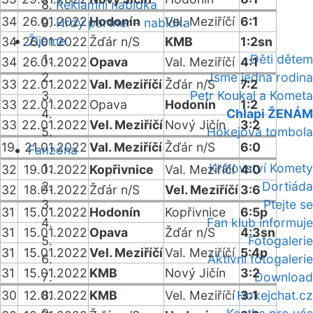
Reklamní nabídka
34
26.01.2022
Hodonín
Vel. Meziříčí
6:1
Hrdý partner - nabídka
Žijeme
34
26.01.2022
Žďár n/S
KMB
1:2sn
Děti dětem
34
26.01.2022
Opava
Val. Meziříčí
4:1
Jsme jedna rodina
33
22.01.2022
Val. Meziříčí
Žďár n/S
7:2
Petr Koukal a Kometa
33
22.01.2022
Opava
Hodonín
1:2
Chlapi ŽENÁM
33
22.01.2022
Vel. Meziříčí
Nový Jičín
3:2
Hokejová tombola
19
21.01.2022
Val. Meziříčí
Žďár n/S
6:0
Fanzóna
Království Komety
32
19.01.2022
Kopřivnice
Val. Meziříčí
4:0
Dortiáda
32
18.01.2022
Žďár n/S
Vel. Meziříčí
3:6
Ptejte se
31
15.01.2022
Hodonín
Kopřivnice
6:5p
Fan klub informuje
31
15.01.2022
Opava
Žďár n/S
4:3sn
Fotogalerie
31
15.01.2022
Vel. Meziříčí
Val. Meziříčí
5:4p
Aktivní fotogalerie
31
15.01.2022
KMB
Nový Jičín
3:2
Download
30
12.01.2022
KMB
Vel. Meziříčí
Hokejchat.cz
3:1