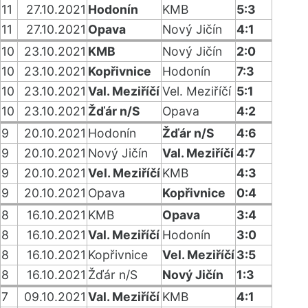
11
27.10.2021
Hodonín
KMB
5:3
11
27.10.2021
Opava
Nový Jičín
4:1
10
23.10.2021
KMB
Nový Jičín
2:0
10
23.10.2021
Kopřivnice
Hodonín
7:3
10
23.10.2021
Val. Meziříčí
Vel. Meziříčí
5:1
10
23.10.2021
Žďár n/S
Opava
4:2
9
20.10.2021
Hodonín
Žďár n/S
4:6
9
20.10.2021
Nový Jičín
Val. Meziříčí
4:7
9
20.10.2021
Vel. Meziříčí
KMB
4:3
9
20.10.2021
Opava
Kopřivnice
0:4
8
16.10.2021
KMB
Opava
3:4
8
16.10.2021
Val. Meziříčí
Hodonín
3:0
8
16.10.2021
Kopřivnice
Vel. Meziříčí
3:5
8
16.10.2021
Žďár n/S
Nový Jičín
1:3
7
09.10.2021
Val. Meziříčí
KMB
4:1