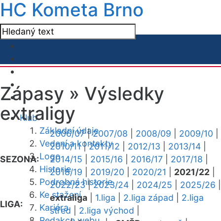
HC Kometa Brno
Zápasy »
Výsledky
extraligy
Klub
Základní údaje
2006/07
|
2007/08
|
2008/09
|
2009/10
|
Vedení a kontakty
2010/11
|
2011/12
|
2012/13
|
2013/14
|
Logo
SEZONA:
2014/15
|
2015/16
|
2016/17
|
2017/18
|
Historie
2018/19
|
2019/20
|
2020/21
|
2021/22
|
Podrobná historie
2022/23
|
2023/24
|
2024/25
|
2025/26
|
Ke stažení
extraliga
|
1.liga
|
2.liga západ
|
2.liga
LIGA:
Kariéra
střed
|
2.liga východ
|
Redakce webu