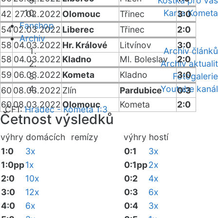
Kostka pro vás
Karta Kometa
42
27.02.2022
Olomouc
Třinec
3:0
Fanshop
54
02.03.2022
Liberec
Třinec
2:0
Archiv
58
04.03.2022
Hr. Králové
Litvínov
3:0
Archiv článků
58
04.03.2022
Kladno
Ml. Boleslav
2:0
Archiv aktualit
59
06.03.2022
Kometa
Kladno
3:0
Fotogalerie
Youtube kanál
60
08.03.2022
Zlín
Pardubice
0:3
60
08.03.2022
Olomouc
Kometa
2:0
ČF1:
Hradec - Kometa 1:3
Četnost výsledků
výhry domácích
remízy
výhry hostí
1:0
3x
0:1
3x
1:0pp
1x
0:1pp
2x
2:0
10x
0:2
4x
3:0
12x
0:3
6x
4:0
6x
0:4
3x