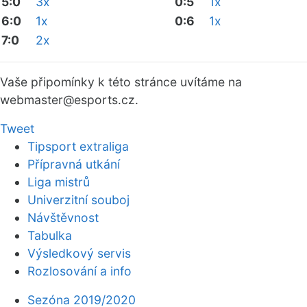
5:0
3x
0:5
1x
6:0
1x
0:6
1x
7:0
2x
Vaše připomínky k této stránce uvítáme na
webmaster
@esports.cz.
Tweet
Tipsport extraliga
Přípravná utkání
Liga mistrů
Univerzitní souboj
Návštěvnost
Tabulka
Výsledkový servis
Rozlosování a info
Sezóna 2019/2020