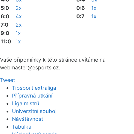
5:0
2x
0:6
1x
6:0
4x
0:7
1x
7:0
2x
9:0
1x
11:0
1x
Vaše připomínky k této stránce uvítáme na
webmaster
@esports.cz.
Tweet
Tipsport extraliga
Přípravná utkání
Liga mistrů
Univerzitní souboj
Návštěvnost
Tabulka