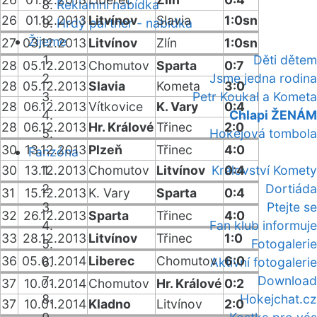
Reklamní nabídka
26
01.12.2013
Litvínov
Slavia
1:0sn
Hrdý partner - nabídka
Žijeme
27
03.12.2013
Litvínov
Zlín
1:0sn
Děti dětem
28
05.12.2013
Chomutov
Sparta
0:7
Jsme jedna rodina
28
05.12.2013
Slavia
Kometa
3:0
Petr Koukal a Kometa
28
06.12.2013
Vítkovice
K. Vary
0:4
Chlapi ŽENÁM
28
06.12.2013
Hr. Králové
Třinec
2:0
Hokejová tombola
30
13.12.2013
Plzeň
Třinec
4:0
Fanzóna
30
13.12.2013
Chomutov
Litvínov
Království Komety
0:4
Dortiáda
31
15.12.2013
K. Vary
Sparta
0:4
Ptejte se
32
26.12.2013
Sparta
Třinec
4:0
Fan klub informuje
33
28.12.2013
Litvínov
Třinec
1:0
Fotogalerie
36
05.01.2014
Liberec
Chomutov
6:0
Aktivní fotogalerie
Download
37
10.01.2014
Chomutov
Hr. Králové
0:2
Hokejchat.cz
37
10.01.2014
Kladno
Litvínov
2:0