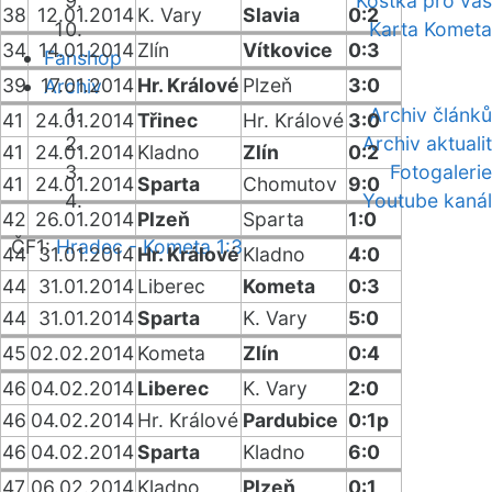
Kostka pro vás
38
12.01.2014
K. Vary
Slavia
0:2
Karta Kometa
34
14.01.2014
Zlín
Vítkovice
0:3
Fanshop
39
17.01.2014
Hr. Králové
Plzeň
3:0
Archiv
Archiv článků
41
24.01.2014
Třinec
Hr. Králové
3:0
Archiv aktualit
41
24.01.2014
Kladno
Zlín
0:2
Fotogalerie
41
24.01.2014
Sparta
Chomutov
9:0
Youtube kanál
42
26.01.2014
Plzeň
Sparta
1:0
ČF1:
Hradec - Kometa 1:3
44
31.01.2014
Hr. Králové
Kladno
4:0
44
31.01.2014
Liberec
Kometa
0:3
44
31.01.2014
Sparta
K. Vary
5:0
45
02.02.2014
Kometa
Zlín
0:4
46
04.02.2014
Liberec
K. Vary
2:0
46
04.02.2014
Hr. Králové
Pardubice
0:1p
46
04.02.2014
Sparta
Kladno
6:0
47
06.02.2014
Kladno
Plzeň
0:1