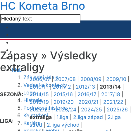
HC Kometa Brno
Zápasy »
Výsledky
extraligy
Klub
Základní údaje
2006/07
|
2007/08
|
2008/09
|
2009/10
|
Vedení a kontakty
2010/11
|
2011/12
|
2012/13
|
2013/14
|
Logo
SEZONA:
2014/15
|
2015/16
|
2016/17
|
2017/18
|
Historie
2018/19
|
2019/20
|
2020/21
|
2021/22
|
Podrobná historie
2022/23
|
2023/24
|
2024/25
|
2025/26
|
Ke stažení
extraliga
|
1.liga
|
2.liga západ
|
2.liga
LIGA:
Kariéra
střed
|
2.liga východ
|
Redakce webu