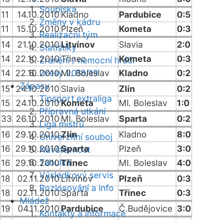
Soupiska
11
14.10.2010
Kladno
Pardubice
0:5
Změny v kádru
11
15.10.2010
Plzeň
Kometa
0:3
Realizační tým
14
21.10.2010
Litvínov
Slavia
2:0
Statistiky
14
22.10.2010
Třinec
Kometa
0:3
Zranění / nemocní hráči
14
22.10.2010
Dresy 2018/19
Ml. Boleslav
Kladno
0:2
Zápasy
15
24.10.2010
Slavia
Zlín
0:2
Tipsport extraliga
15
24.10.2010
Kometa
Ml. Boleslav
1:0
Přípravná utkání
33
26.10.2010
Ml. Boleslav
Sparta
0:2
Liga mistrů
16
29.10.2010
Zlín
Kladno
8:0
Univerzitní souboj
16
29.10.2010
Sparta
Plzeň
3:0
Návštěvnost
Tabulka
16
29.10.2010
Třinec
Ml. Boleslav
4:0
Výsledkový servis
18
02.11.2010
Litvínov
Plzeň
0:3
Rozlosování a info
18
02.11.2010
Sparta
Třinec
0:3
Mládež
19
04.11.2010
Pardubice
Č.Budějovice
3:0
Kontakty a informace