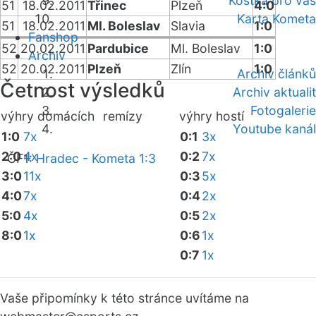
Kostka pro vás
51
18.02.2011
Třinec
Plzeň
4:0
Karta Kometa
51
18.02.2011
Ml. Boleslav
Slavia
1:0
Fanshop
52
20.02.2011
Pardubice
Ml. Boleslav
1:0
Archiv
52
20.02.2011
Plzeň
Zlín
1:0
Archiv článků
Četnost výsledků
Archiv aktualit
Fotogalerie
výhry domácích
remízy
výhry hostí
Youtube kanál
1:0
7x
0:1
3x
2:0
4x
0:2
7x
ČF1:
Hradec - Kometa 1:3
3:0
11x
0:3
5x
4:0
7x
0:4
2x
5:0
4x
0:5
2x
8:0
1x
0:6
1x
0:7
1x
Vaše připomínky k této stránce uvítáme na