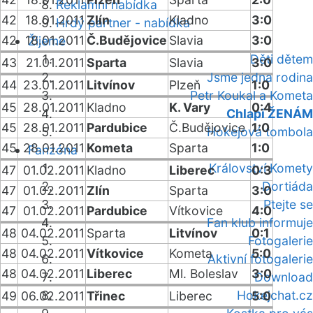
Reklamní nabídka
42
18.01.2011
Zlín
Kladno
3:0
Hrdý partner - nabídka
42
18.01.2011
Č.Budějovice
Slavia
3:0
Žijeme
Děti dětem
43
21.01.2011
Sparta
Slavia
3:0
Jsme jedna rodina
44
23.01.2011
Litvínov
Plzeň
1:0
Petr Koukal a Kometa
45
28.01.2011
Kladno
K. Vary
0:4
Chlapi ŽENÁM
45
28.01.2011
Pardubice
Č.Budějovice
1:0
Hokejová tombola
45
28.01.2011
Kometa
Sparta
1:0
Fanzóna
Království Komety
47
01.02.2011
Kladno
Liberec
0:3
Dortiáda
47
01.02.2011
Zlín
Sparta
3:0
Ptejte se
47
01.02.2011
Pardubice
Vítkovice
4:0
Fan klub informuje
48
04.02.2011
Sparta
Litvínov
0:1
Fotogalerie
48
04.02.2011
Vítkovice
Kometa
5:0
Aktivní fotogalerie
48
04.02.2011
Liberec
Ml. Boleslav
3:0
Download
Hokejchat.cz
49
06.02.2011
Třinec
Liberec
5:0