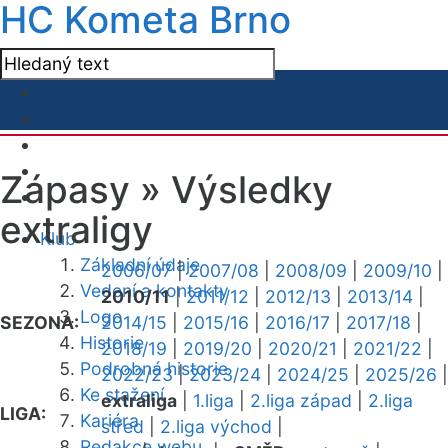
HC Kometa Brno
Zápasy »
Výsledky
extraligy
Klub
Základní údaje
2006/07
|
2007/08
|
2008/09
|
2009/10
|
Vedení a kontakty
2010/11
|
2011/12
|
2012/13
|
2013/14
|
Logo
SEZONA:
2014/15
|
2015/16
|
2016/17
|
2017/18
|
Historie
2018/19
|
2019/20
|
2020/21
|
2021/22
|
Podrobná historie
2022/23
|
2023/24
|
2024/25
|
2025/26
|
Ke stažení
extraliga
|
1.liga
|
2.liga západ
|
2.liga
LIGA:
Kariéra
střed
|
2.liga východ
|
Redakce webu