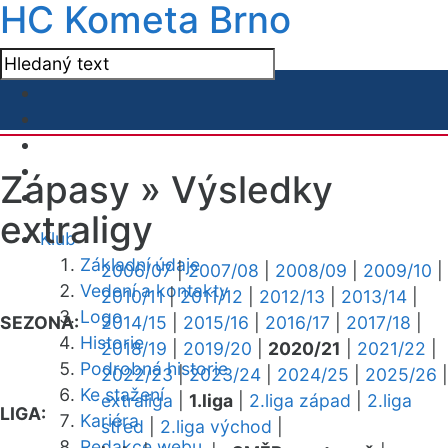
HC Kometa Brno
Zápasy »
Výsledky
extraligy
Klub
Základní údaje
2006/07
|
2007/08
|
2008/09
|
2009/10
|
Vedení a kontakty
2010/11
|
2011/12
|
2012/13
|
2013/14
|
Logo
SEZONA:
2014/15
|
2015/16
|
2016/17
|
2017/18
|
Historie
2018/19
|
2019/20
|
2020/21
|
2021/22
|
Podrobná historie
2022/23
|
2023/24
|
2024/25
|
2025/26
|
Ke stažení
extraliga
|
1.liga
|
2.liga západ
|
2.liga
LIGA:
Kariéra
střed
|
2.liga východ
|
Redakce webu