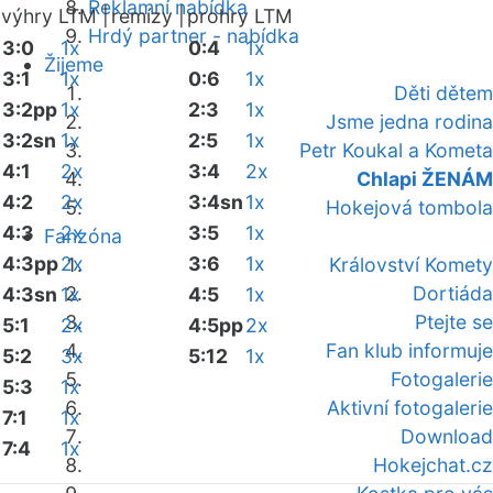
Reklamní nabídka
výhry LTM |
remízy |
prohry LTM
Hrdý partner - nabídka
3:0
1x
0:4
1x
Žijeme
3:1
1x
0:6
1x
Děti dětem
3:2pp
1x
2:3
1x
Jsme jedna rodina
3:2sn
1x
2:5
1x
Petr Koukal a Kometa
4:1
2x
3:4
2x
Chlapi ŽENÁM
4:2
2x
3:4sn
1x
Hokejová tombola
4:3
2x
3:5
1x
Fanzóna
4:3pp
2x
3:6
1x
Království Komety
Dortiáda
4:3sn
1x
4:5
1x
Ptejte se
5:1
2x
4:5pp
2x
Fan klub informuje
5:2
3x
5:12
1x
Fotogalerie
5:3
1x
Aktivní fotogalerie
7:1
1x
Download
7:4
1x
Hokejchat.cz