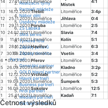
14
27.01.2021
Litoměřice
4:1
Realizační týmy
Místek
Partneři mládeže
13
16.12.2020
Třebíč
Litoměřice
3:4p
Nábor dětí
12
25.11.2020
Litoměřice
Jihlava
0:4
Úspěchy mládeže
11
29.11.2020
Poruba
Litoměřice
2:5
ZŠ Labská
10
24.02.2021
Litoměřice
Slavia
7:4
SMS servis
9
11.01.2021
Litoměřice
Kolín
5:1
Týmová fota
8
28.11.2020
Havířov
Litoměřice
6:3
Zápasy juniorů
Zápasy dorostu
7
30.09.2020
Litoměřice
Vsetín
3:4
Partneři
6
03.12.2020
Přerov
Litoměřice
5:3
Generální partner
5
26.09.2020
Litoměřice
Kladno
3:2p
GOLD hlavní partner
4
12.12.2020
Vrchlabí
Litoměřice
5:2
Hlavní partneři
3
19.09.2020
Litoměřice
Šumperk
5:3
Business partneři
2
16.09.2020
Sokolov
Litoměřice
12:5
Hrdí partneři
1
25.01.2021
Litoměřice
Kadaň
7:1
Mediální partneři
Četnost výsledků
Partneři mládeže