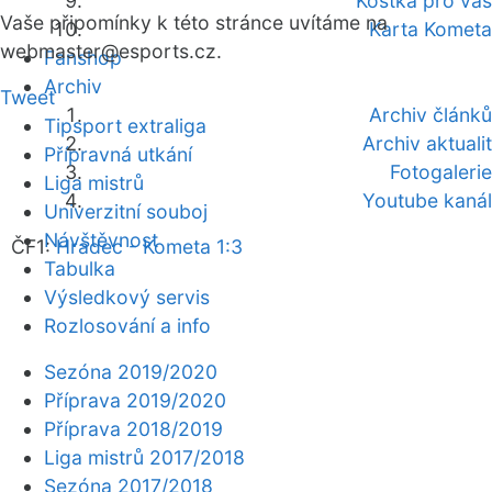
Kostka pro vás
Vaše připomínky k této stránce uvítáme na
Karta Kometa
webmaster
@esports.cz.
Fanshop
Archiv
Tweet
Archiv článků
Tipsport extraliga
Archiv aktualit
Přípravná utkání
Fotogalerie
Liga mistrů
Youtube kanál
Univerzitní souboj
Návštěvnost
ČF1:
Hradec - Kometa 1:3
Tabulka
Výsledkový servis
Rozlosování a info
Sezóna 2019/2020
Příprava 2019/2020
Příprava 2018/2019
Liga mistrů 2017/2018
Sezóna 2017/2018