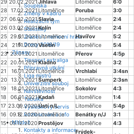
29
20.02.2021
Jihlava
Litoměřice
6:0
Soupiska
28
17.02.2021
Litoměřice
Poruba
3:0
Změny v kádru
27
06.02.2021
Slavia
Litoměřice
2:4
Realizační tým
26
03.02.2021
Kolín
Litoměřice
2:4
Statistiky
25
29.01.2021
Litoměřice
Havířov
5:2
Zranění / nemocní hráči
Dresy 2018/19
24
21.11.2020
Vsetín
Litoměřice
5:4
Zápasy
23
23.01.2021
Litoměřice
Přerov
4:5p
Tipsport extraliga
22
20.01.2021
Kladno
Litoměřice
3:2
Přípravná utkání
21
16.01.2021
Litoměřice
Vrchlabí
3:4sn
Liga mistrů
20
13.01.2021
Šumperk
Litoměřice
2:3sn
Univerzitní souboj
19
18.01.2021
Litoměřice
Sokolov
4:3
Návštěvnost
18
06.01.2021
Kadaň
Litoměřice
1:4
Tabulka
17
23.09.2020
Ústí n/L
Litoměřice
5:4p
Výsledkový servis
16
09.12.2020
Rozlosování a info
Litoměřice
Benátky n/J
3:1
Mládež
15
05.12.2020
Prostějov
Litoměřice
4:3
Kontakty a informace
Frýdek-