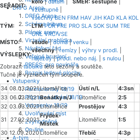
kolo
|
datum
|
SMĚR:
sestupně
|
SEŘADIT:
DRFG Arena
vzestupně
|
DRFG Arena
všechny
BEN
FRM
HAV
JIH
KAD
KLA
KOL
Schéma tribun
TÝM:
LTM
POR
PRE
PRO
SLA
SOK
SUM
TRE
Plánek areny
UNL
VRC
VSE
Virtuální prohlídka
MÍSTO:
všude
|
doma
|
venku
|
Návštěvní řád
všechny
|
remízy
|
výhry v prodl.
|
VÝSLEDKY:
Veřejné bruslení
nájezdy
|
prodl. nebo náj.
|
s nulou
|
PRESS: pro novináře
Zobrazit
tabulku
této sezóny a soutěže.
Rozpis ledové plochy
Tučně je vyznačen tým soupeře.
Vstupenky
34
08.03.2021
Litoměřice
Ústí n/L
4:3sn
Permanentky 18/19
Přípravná utkání 18/19
33
06.03.2021
Benátky n/J
Litoměřice
2:5
Vstupenky 18/19
32
03.03.2021
Litoměřice
Prostějov
4:3
Uvolňování míst
Frýdek-
31
27.02.2021
Litoměřice
1:5
Zvýhodněné
Místek
On-line
30
12.09.2020
Litoměřice
Třebíč
4:3p
A-tým