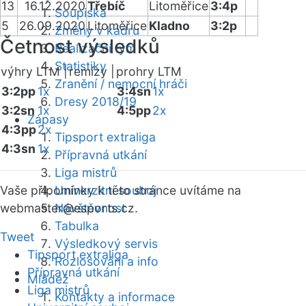
13
16.12.2020
Třebíč
Litoměřice
3:4p
Soupiska
5
26.09.2020
Litoměřice
Kladno
3:2p
Změny v kádru
Četnost výsledků
Realizační tým
Statistiky
výhry LTM |
remízy |
prohry LTM
Zranění / nemocní hráči
3:2pp
1x
3:4sn
1x
Dresy 2018/19
3:2sn
1x
4:5pp
2x
Zápasy
4:3pp
2x
Tipsport extraliga
4:3sn
1x
Přípravná utkání
Liga mistrů
Vaše připomínky k této stránce uvítáme na
Univerzitní souboj
webmaster
Návštěvnost
@esports.cz.
Tabulka
Tweet
Výsledkový servis
Tipsport extraliga
Rozlosování a info
Přípravná utkání
Mládež
Liga mistrů
Kontakty a informace