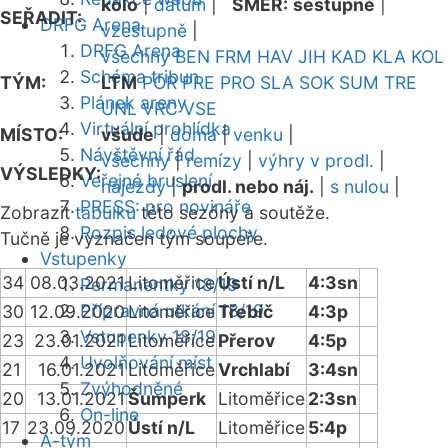
kolo
|
datum
|
SMĚR:
sestupně
|
SEŘADIT:
DRFG Arena
vzestupně
|
DRFG Arena
všechny
BEN
FRM
HAV
JIH
KAD
KLA
KOL
Schéma tribun
TÝM:
LTM
POR
PRE
PRO
SLA
SOK
SUM
TRE
Plánek areny
UNL
VRC
VSE
Virtuální prohlídka
MÍSTO:
všude
|
doma
|
venku
|
Návštěvní řád
všechny
|
remízy
|
výhry v prodl.
|
VÝSLEDKY:
Veřejné bruslení
nájezdy
|
prodl. nebo náj.
|
s nulou
|
PRESS: pro novináře
Zobrazit
tabulku
této sezóny a soutěže.
Rozpis ledové plochy
Tučně je vyznačen tým soupeře.
Vstupenky
34
08.03.2021
Litoměřice
Ústí n/L
4:3sn
Permanentky 18/19
Přípravná utkání 18/19
30
12.09.2020
Litoměřice
Třebíč
4:3p
Vstupenky 18/19
23
23.01.2021
Litoměřice
Přerov
4:5p
Uvolňování míst
21
16.01.2021
Litoměřice
Vrchlabí
3:4sn
Zvýhodněné
20
13.01.2021
Šumperk
Litoměřice
2:3sn
On-line
17
23.09.2020
Ústí n/L
Litoměřice
5:4p
A-tým