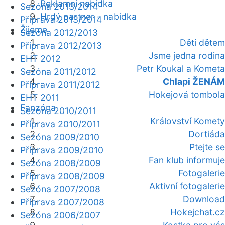
Reklamní nabídka
Sezóna 2013/2014
Hrdý partner - nabídka
Příprava 2013/2014
Žijeme
Sezóna 2012/2013
Děti dětem
Příprava 2012/2013
Jsme jedna rodina
EHT 2012
Petr Koukal a Kometa
Sezóna 2011/2012
Chlapi ŽENÁM
Příprava 2011/2012
Hokejová tombola
EHT 2011
Fanzóna
Sezóna 2010/2011
Království Komety
Příprava 2010/2011
Dortiáda
Sezóna 2009/2010
Ptejte se
Příprava 2009/2010
Fan klub informuje
Sezóna 2008/2009
Fotogalerie
Příprava 2008/2009
Aktivní fotogalerie
Sezóna 2007/2008
Download
Příprava 2007/2008
Hokejchat.cz
Sezóna 2006/2007