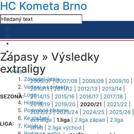
HC Kometa Brno
Zápasy »
Výsledky
extraligy
Klub
Základní údaje
2006/07
|
2007/08
|
2008/09
|
2009/10
|
Vedení a kontakty
2010/11
|
2011/12
|
2012/13
|
2013/14
|
Logo
SEZONA:
2014/15
|
2015/16
|
2016/17
|
2017/18
|
Historie
2018/19
|
2019/20
|
2020/21
|
2021/22
|
Podrobná historie
2022/23
|
2023/24
|
2024/25
|
2025/26
|
Ke stažení
extraliga
|
1.liga
|
2.liga západ
|
2.liga
LIGA:
Kariéra
střed
|
2.liga východ
|
Redakce webu