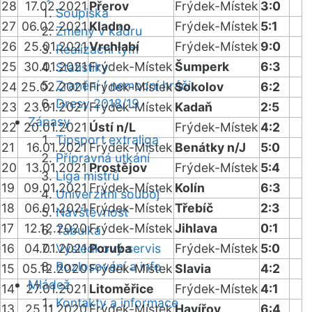
28
17.02.2021
Přerov
Frýdek-Místek
3:0
Soupiska
27
06.02.2021
Kladno
Frýdek-Místek
5:1
Změny v kádru
26
25.01.2021
Vrchlabí
Frýdek-Místek
9:0
Realizační tým
25
30.01.2021
Frýdek-Místek
Šumperk
6:3
Statistiky
Zranění / nemocní hráči
24
25.02.2021
Frýdek-Místek
Sokolov
6:2
Dresy 2018/19
23
23.01.2021
Frýdek-Místek
Kadaň
2:5
Zápasy
22
20.01.2021
Ústí n/L
Frýdek-Místek
4:2
Tipsport extraliga
21
16.01.2021
Frýdek-Místek
Benátky n/J
5:0
Přípravná utkání
20
13.01.2021
Prostějov
Frýdek-Místek
5:4
Liga mistrů
19
09.01.2021
Frýdek-Místek
Kolín
6:3
Univerzitní souboj
18
06.01.2021
Frýdek-Místek
Třebíč
2:3
Návštěvnost
17
12.12.2020
Frýdek-Místek
Jihlava
0:1
Tabulka
16
04.01.2021
Výsledkový servis
Poruba
Frýdek-Místek
5:0
Rozlosování a info
15
05.12.2020
Frýdek-Místek
Slavia
4:2
Mládež
14
27.01.2021
Litoměřice
Frýdek-Místek
4:1
Kontakty a informace
13
25.11.2020
Frýdek-Místek
Havířov
6:4