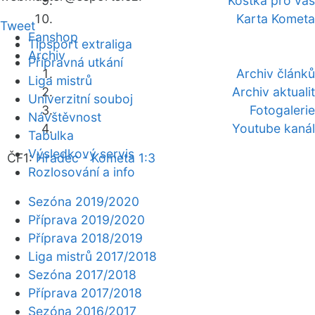
Kostka pro vás
Karta Kometa
Tweet
Fanshop
Tipsport extraliga
Archiv
Přípravná utkání
Archiv článků
Liga mistrů
Archiv aktualit
Univerzitní souboj
Fotogalerie
Návštěvnost
Youtube kanál
Tabulka
Výsledkový servis
ČF1:
Hradec - Kometa 1:3
Rozlosování a info
Sezóna 2019/2020
Příprava 2019/2020
Příprava 2018/2019
Liga mistrů 2017/2018
Sezóna 2017/2018
Příprava 2017/2018
Sezóna 2016/2017