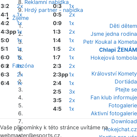
Reklamní nabídka
3:2
2x
0:3
1x
Hrdý partner - nabídka
4:1
1x
0:5
2x
Žijeme
4:2
1x
0:9
1x
Děti dětem
4:3pp
1x
1:3
2x
Jsme jedna rodina
5:0
1x
1:4
1x
Petr Koukal a Kometa
5:1
1x
1:5
2x
Chlapi ŽENÁM
6:0
1x
1:7
1x
Hokejová tombola
Fanzóna
6:2
1x
2:3
2x
Království Komety
6:3
2x
2:3pp
1x
Dortiáda
6:4
1x
2:4
1x
Ptejte se
2:5
3x
Fan klub informuje
3:5
2x
Fotogalerie
4:5
1x
Aktivní fotogalerie
Download
Vaše připomínky k této stránce uvítáme na
Hokejchat.cz
webmaster
@esports.cz.