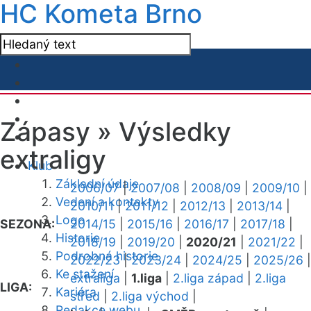
HC Kometa Brno
Zápasy »
Výsledky
extraligy
Klub
Základní údaje
2006/07
|
2007/08
|
2008/09
|
2009/10
|
Vedení a kontakty
2010/11
|
2011/12
|
2012/13
|
2013/14
|
Logo
SEZONA:
2014/15
|
2015/16
|
2016/17
|
2017/18
|
Historie
2018/19
|
2019/20
|
2020/21
|
2021/22
|
Podrobná historie
2022/23
|
2023/24
|
2024/25
|
2025/26
|
Ke stažení
extraliga
|
1.liga
|
2.liga západ
|
2.liga
LIGA:
Kariéra
střed
|
2.liga východ
|
Redakce webu