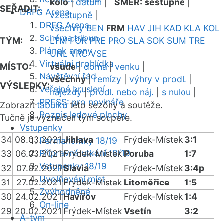
kolo
|
datum
|
SMĚR:
sestupně
|
SEŘADIT:
DRFG Arena
vzestupně
|
DRFG Arena
všechny
BEN
FRM
HAV
JIH
KAD
KLA
KOL
Schéma tribun
TÝM:
LTM
POR
PRE
PRO
SLA
SOK
SUM
TRE
Plánek areny
UNL
VRC
VSE
Virtuální prohlídka
MÍSTO:
všude
|
doma
|
venku
|
Návštěvní řád
všechny
|
remízy
|
výhry v prodl.
|
VÝSLEDKY:
Veřejné bruslení
nájezdy
|
prodl. nebo náj.
|
s nulou
|
PRESS: pro novináře
Zobrazit
tabulku
této sezóny a soutěže.
Rozpis ledové plochy
Tučně je vyznačen tým soupeře.
Vstupenky
34
08.03.2021
Jihlava
Frýdek-Místek
3:1
Permanentky 18/19
Přípravná utkání 18/19
33
06.03.2021
Frýdek-Místek
Poruba
1:7
Vstupenky 18/19
32
07.02.2021
Slavia
Frýdek-Místek
3:4p
Uvolňování míst
31
27.02.2021
Frýdek-Místek
Litoměřice
1:5
Zvýhodněné
30
24.02.2021
Havířov
Frýdek-Místek
1:4
On-line
29
20.02.2021
Frýdek-Místek
Vsetín
3:2
A-tým