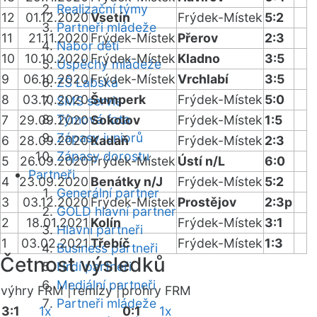
Realizační týmy
12
01.12.2020
Vsetín
Frýdek-Místek
5:2
Partneři mládeže
11
21.11.2020
Frýdek-Místek
Přerov
2:3
Nábor dětí
10
10.10.2020
Frýdek-Místek
Kladno
3:5
Úspěchy mládeže
9
06.10.2020
Frýdek-Místek
Vrchlabí
3:5
ZŠ Labská
8
03.10.2020
Šumperk
Frýdek-Místek
5:0
SMS servis
Týmová fota
7
29.09.2020
Sokolov
Frýdek-Místek
1:5
Zápasy juniorů
6
28.09.2020
Kadaň
Frýdek-Místek
2:3
Zápasy dorostu
5
26.09.2020
Frýdek-Místek
Ústí n/L
6:0
Partneři
4
23.09.2020
Benátky n/J
Frýdek-Místek
5:2
Generální partner
3
03.12.2020
Frýdek-Místek
Prostějov
2:3p
GOLD hlavní partner
2
18.01.2021
Kolín
Frýdek-Místek
3:1
Hlavní partneři
1
03.02.2021
Třebíč
Frýdek-Místek
1:3
Business partneři
Četnost výsledků
Hrdí partneři
Mediální partneři
výhry FRM |
remízy |
prohry FRM
Partneři mládeže
3:1
1x
0:1
1x