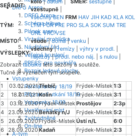
kolo
|
datum
|
SMĚR:
sestupně
|
SEŘADIT:
DRFG Arena
vzestupně
|
DRFG Arena
všechny
BEN
FRM
HAV
JIH
KAD
KLA
KOL
Schéma tribun
TÝM:
LTM
POR
PRE
PRO
SLA
SOK
SUM
TRE
Plánek areny
UNL
VRC
VSE
Virtuální prohlídka
MÍSTO:
všude
|
doma
|
venku
|
Návštěvní řád
všechny
|
remízy
|
výhry v prodl.
|
VÝSLEDKY:
Veřejné bruslení
nájezdy
|
prodl. nebo náj.
|
s nulou
|
PRESS: pro novináře
Zobrazit
tabulku
této sezóny a soutěže.
Rozpis ledové plochy
Tučně je vyznačen tým soupeře.
Vstupenky
1
03.02.2021
Třebíč
Frýdek-Místek
1:3
Permanentky 18/19
Přípravná utkání 18/19
2
18.01.2021
Kolín
Frýdek-Místek
3:1
Vstupenky 18/19
3
03.12.2020
Frýdek-Místek
Prostějov
2:3p
Uvolňování míst
4
23.09.2020
Benátky n/J
Frýdek-Místek
5:2
Zvýhodněné
5
26.09.2020
Frýdek-Místek
Ústí n/L
6:0
On-line
6
28.09.2020
Kadaň
Frýdek-Místek
2:3
A-tým