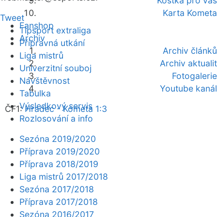
Kostka pro vás
Karta Kometa
Tweet
Fanshop
Tipsport extraliga
Archiv
Přípravná utkání
Archiv článků
Liga mistrů
Archiv aktualit
Univerzitní souboj
Fotogalerie
Návštěvnost
Youtube kanál
Tabulka
Výsledkový servis
ČF1:
Hradec - Kometa 1:3
Rozlosování a info
Sezóna 2019/2020
Příprava 2019/2020
Příprava 2018/2019
Liga mistrů 2017/2018
Sezóna 2017/2018
Příprava 2017/2018
Sezóna 2016/2017