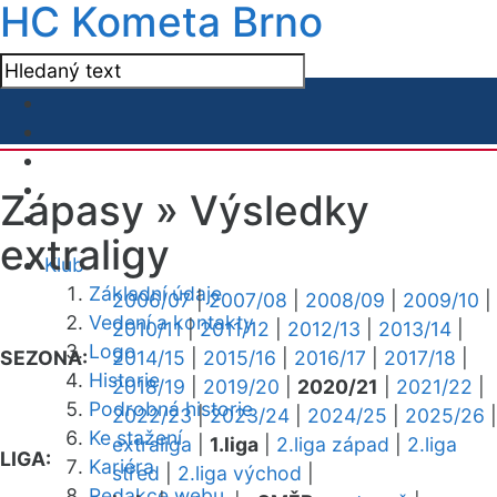
HC Kometa Brno
Zápasy »
Výsledky
extraligy
Klub
Základní údaje
2006/07
|
2007/08
|
2008/09
|
2009/10
|
Vedení a kontakty
2010/11
|
2011/12
|
2012/13
|
2013/14
|
Logo
SEZONA:
2014/15
|
2015/16
|
2016/17
|
2017/18
|
Historie
2018/19
|
2019/20
|
2020/21
|
2021/22
|
Podrobná historie
2022/23
|
2023/24
|
2024/25
|
2025/26
|
Ke stažení
extraliga
|
1.liga
|
2.liga západ
|
2.liga
LIGA:
Kariéra
střed
|
2.liga východ
|
Redakce webu