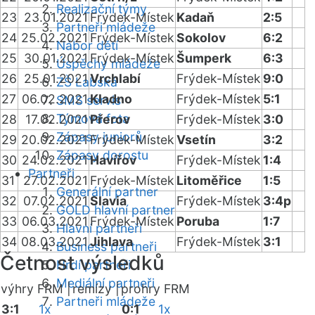
Realizační týmy
23
23.01.2021
Frýdek-Místek
Kadaň
2:5
Partneři mládeže
24
25.02.2021
Frýdek-Místek
Sokolov
6:2
Nábor dětí
25
30.01.2021
Frýdek-Místek
Šumperk
6:3
Úspěchy mládeže
26
25.01.2021
Vrchlabí
Frýdek-Místek
9:0
ZŠ Labská
27
06.02.2021
Kladno
Frýdek-Místek
5:1
SMS servis
Týmová fota
28
17.02.2021
Přerov
Frýdek-Místek
3:0
Zápasy juniorů
29
20.02.2021
Frýdek-Místek
Vsetín
3:2
Zápasy dorostu
30
24.02.2021
Havířov
Frýdek-Místek
1:4
Partneři
31
27.02.2021
Frýdek-Místek
Litoměřice
1:5
Generální partner
32
07.02.2021
Slavia
Frýdek-Místek
3:4p
GOLD hlavní partner
33
06.03.2021
Frýdek-Místek
Poruba
1:7
Hlavní partneři
34
08.03.2021
Jihlava
Frýdek-Místek
3:1
Business partneři
Četnost výsledků
Hrdí partneři
Mediální partneři
výhry FRM |
remízy |
prohry FRM
Partneři mládeže
3:1
1x
0:1
1x