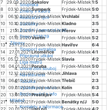
7
29.09.2020
Sokolov
Frýdek-Místek
1:5
Soupiska
8
03.10.2020
Šumperk
Frýdek-Místek
5:0
Změny v kádru
9
06.10.2020
Frýdek-Místek
Vrchlabí
3:5
Realizační tým
10
10.10.2020
Frýdek-Místek
Kladno
3:5
Statistiky
Zranění / nemocní hráči
11
21.11.2020
Frýdek-Místek
Přerov
2:3
Dresy 2018/19
12
01.12.2020
Vsetín
Frýdek-Místek
5:2
Zápasy
13
25.11.2020
Frýdek-Místek
Havířov
6:4
Tipsport extraliga
14
27.01.2021
Litoměřice
Frýdek-Místek
4:1
Přípravná utkání
15
05.12.2020
Frýdek-Místek
Slavia
4:2
Liga mistrů
16
04.01.2021
Poruba
Frýdek-Místek
5:0
Univerzitní souboj
17
12.12.2020
Frýdek-Místek
Jihlava
0:1
Návštěvnost
18
06.01.2021
Frýdek-Místek
Třebíč
2:3
Tabulka
19
09.01.2021
Výsledkový servis
Frýdek-Místek
Kolín
6:3
Rozlosování a info
20
13.01.2021
Prostějov
Frýdek-Místek
5:4
Mládež
21
16.01.2021
Frýdek-Místek
Benátky n/J
5:0
Kontakty a informace
22
20.01.2021
Ústí n/L
Frýdek-Místek
4:2