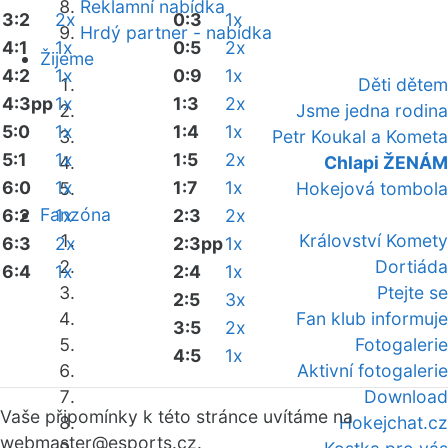
Reklamní nabídka
3:2
2x
0:3
1x
Hrdý partner - nabídka
4:1
1x
0:5
2x
Žijeme
4:2
1x
0:9
1x
Děti dětem
4:3pp
1x
1:3
2x
Jsme jedna rodina
5:0
1x
1:4
1x
Petr Koukal a Kometa
5:1
1x
1:5
2x
Chlapi ŽENÁM
6:0
1x
1:7
1x
Hokejová tombola
Fanzóna
6:2
1x
2:3
2x
Království Komety
6:3
2x
2:3pp
1x
Dortiáda
6:4
1x
2:4
1x
Ptejte se
2:5
3x
Fan klub informuje
3:5
2x
Fotogalerie
4:5
1x
Aktivní fotogalerie
Download
Vaše připomínky k této stránce uvítáme na
Hokejchat.cz
webmaster
@esports.cz.