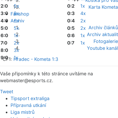
Kostka pro vás
2:0
5x
0:2
1x
Karta Kometa
3:0
8x
0:3
4x
Fanshop
4:0
Archiv
6x
0:4
2x
Archiv článků
5:0
5x
0:5
2x
Archiv aktualit
6:0
1x
0:6
1x
Fotogalerie
7:0
2x
0:7
1x
Youtube kanál
8:0
3x
9:0
1x
ČF1:
Hradec - Kometa 1:3
Vaše připomínky k této stránce uvítáme na
webmaster
@esports.cz.
Tweet
Tipsport extraliga
Přípravná utkání
Liga mistrů