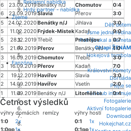
Reklamní nabídka
6
23.09.2019
Benátky n/J
Chomutov
0:4
Hrdý partner - nabídka
6
23.09.2019
Slavia
Přerov
3:0
Žijeme
5
24.02.2020
Benátky n/J
Jihlava
3:0
Děti dětem
5
11.02.2020
Frýdek-Místek
Kadaň
9:0
Jsme jedna rodina
5
28.12.2019
Třebíč
Prostějov
0:7
Petr Koukal a Kometa
Chlapi ŽENÁM
5
21.09.2019
Přerov
Benátky n/J
1:0
Hokejová tombola
3
16.09.2019
Chomutov
Třebíč
3:0
Fanzóna
3
16.09.2019
Přerov
Kadaň
7:0
Království Komety
2
19.12.2019
Havířov
Slavia
3:0
Dortiáda
2
14.09.2019
Havířov
Vsetín
2:0
Ptejte se
1
11.09.2019
Benátky n/J
Litoměřice
Fan klub informuje
0:4
Četnost výsledků
Fotogalerie
Aktivní fotogalerie
výhry domácích
remízy
výhry hostí
Download
1:0
2x
0:1
1x
Hokejchat.cz
1:0pp
1x
0:1pp
1x