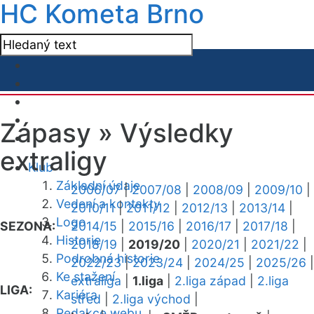
HC Kometa Brno
Zápasy »
Výsledky
extraligy
Klub
Základní údaje
2006/07
|
2007/08
|
2008/09
|
2009/10
|
Vedení a kontakty
2010/11
|
2011/12
|
2012/13
|
2013/14
|
Logo
SEZONA:
2014/15
|
2015/16
|
2016/17
|
2017/18
|
Historie
2018/19
|
2019/20
|
2020/21
|
2021/22
|
Podrobná historie
2022/23
|
2023/24
|
2024/25
|
2025/26
|
Ke stažení
extraliga
|
1.liga
|
2.liga západ
|
2.liga
LIGA:
Kariéra
střed
|
2.liga východ
|
Redakce webu