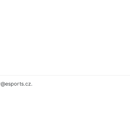
r
@esports.cz.