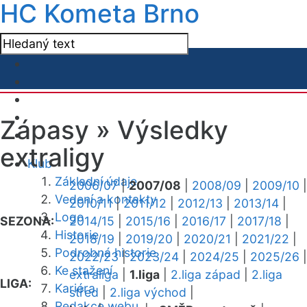
HC Kometa Brno
Zápasy »
Výsledky
extraligy
Klub
Základní údaje
2006/07
|
2007/08
|
2008/09
|
2009/10
|
Vedení a kontakty
2010/11
|
2011/12
|
2012/13
|
2013/14
|
Logo
SEZONA:
2014/15
|
2015/16
|
2016/17
|
2017/18
|
Historie
2018/19
|
2019/20
|
2020/21
|
2021/22
|
Podrobná historie
2022/23
|
2023/24
|
2024/25
|
2025/26
|
Ke stažení
extraliga
|
1.liga
|
2.liga západ
|
2.liga
LIGA:
Kariéra
střed
|
2.liga východ
|
Redakce webu