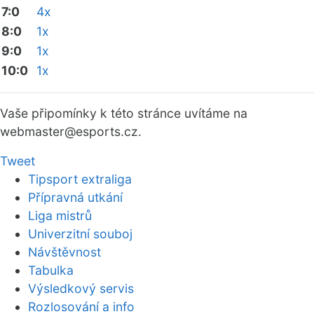
7:0
4x
8:0
1x
9:0
1x
10:0
1x
Vaše připomínky k této stránce uvítáme na
webmaster
@esports.cz.
Tweet
Tipsport extraliga
Přípravná utkání
Liga mistrů
Univerzitní souboj
Návštěvnost
Tabulka
Výsledkový servis
Rozlosování a info