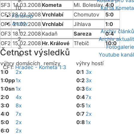
Kostka pro vás
SF3
14.03.2008
Kometa
Ml. Boleslav
4:0
Karta Kometa
CF3
28.02.2008
Vrchlabí
Chomutov
5:0
Fanshop
Archiv
OF5
21.02.2008
Vrchlabí
Jihlava
1:0
Archiv článků
OF3
18.02.2008
Kadaň
Sareza
0:4
Archiv aktualit
OF2
15.02.2008
Hr. Králové
Třebíč
10:0
Fotogalerie
Četnost výsledků
Youtube kanál
výhry domácích
remízy
výhry hostí
ČF1:
Hradec - Kometa 1:3
1:0
2x
0:1
3x
1:0pp
1x
0:2
3x
1:0sn
1x
0:3
6x
2:0
4x
0:4
7x
3:0
8x
0:5
1x
4:0
7x
0:7
2x
5:0
2x
0:8
1x
6:0
2x