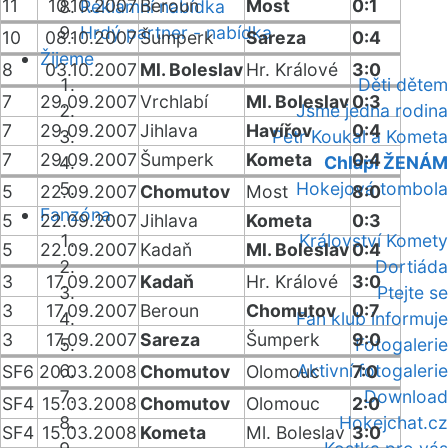
11
10.10.2007
Beroun
Most
0:1
Reklamní nabídka
Hrdý partner - nabídka
10
08.10.2007
Šumperk
Sareza
0:4
Žijeme
8
03.10.2007
Ml. Boleslav
Hr. Králové
3:0
Děti dětem
7
29.09.2007
Vrchlabí
Ml. Boleslav
0:3
Jsme jedna rodina
7
29.09.2007
Jihlava
Havířov
0:4
Petr Koukal a Kometa
7
29.09.2007
Šumperk
Kometa
0:4
Chlapi ŽENÁM
Hokejová tombola
5
22.09.2007
Chomutov
Most
8:0
Fanzóna
5
22.09.2007
Jihlava
Kometa
0:3
Království Komety
5
22.09.2007
Kadaň
Ml. Boleslav
0:4
Dortiáda
3
17.09.2007
Kadaň
Hr. Králové
3:0
Ptejte se
3
17.09.2007
Beroun
Chomutov
0:7
Fan klub informuje
3
17.09.2007
Sareza
Šumperk
9:0
Fotogalerie
Aktivní fotogalerie
SF6
20.03.2008
Chomutov
Olomouc
7:0
Download
SF4
15.03.2008
Chomutov
Olomouc
2:0
Hokejchat.cz
SF4
15.03.2008
Kometa
Ml. Boleslav
3:0