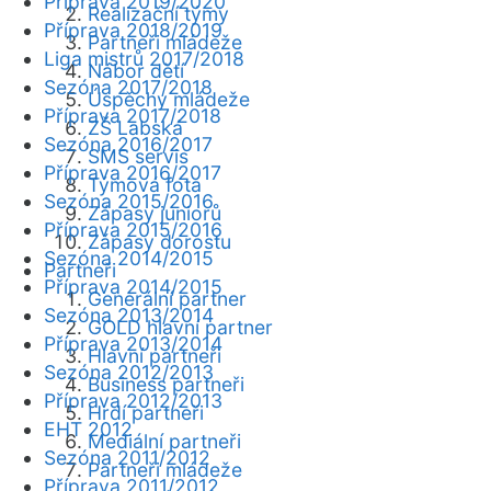
Příprava 2019/2020
Realizační týmy
Příprava 2018/2019
Partneři mládeže
Liga mistrů 2017/2018
Nábor dětí
Sezóna 2017/2018
Úspěchy mládeže
Příprava 2017/2018
ZŠ Labská
Sezóna 2016/2017
SMS servis
Příprava 2016/2017
Týmová fota
Sezóna 2015/2016
Zápasy juniorů
Příprava 2015/2016
Zápasy dorostu
Sezóna 2014/2015
Partneři
Příprava 2014/2015
Generální partner
Sezóna 2013/2014
GOLD hlavní partner
Příprava 2013/2014
Hlavní partneři
Sezóna 2012/2013
Business partneři
Příprava 2012/2013
Hrdí partneři
EHT 2012
Mediální partneři
Sezóna 2011/2012
Partneři mládeže
Příprava 2011/2012