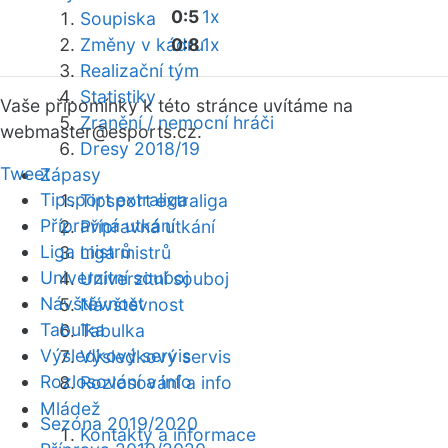
0:5
1x
Soupiska
Změny v kádru
0:8
1x
Realizační tým
Statistiky
Vaše připomínky k této stránce uvítáme na
Zranění / nemocní hráči
webmaster
@esports.cz.
Dresy 2018/19
Tweet
Zápasy
Tipsport extraliga
Tipsport extraliga
Přípravná utkání
Přípravná utkání
Liga mistrů
Liga mistrů
Univerzitní souboj
Univerzitní souboj
Návštěvnost
Návštěvnost
Tabulka
Tabulka
Výsledkový servis
Výsledkový servis
Rozlosování a info
Rozlosování a info
Mládež
Sezóna 2019/2020
Kontakty a informace