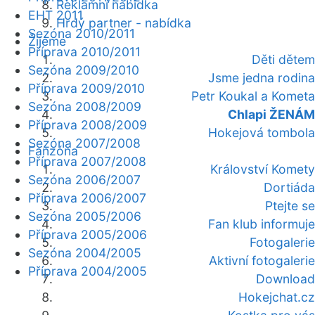
Reklamní nabídka
EHT 2011
Hrdý partner - nabídka
Sezóna 2010/2011
Žijeme
Příprava 2010/2011
Děti dětem
Sezóna 2009/2010
Jsme jedna rodina
Příprava 2009/2010
Petr Koukal a Kometa
Sezóna 2008/2009
Chlapi ŽENÁM
Příprava 2008/2009
Hokejová tombola
Sezóna 2007/2008
Fanzóna
Příprava 2007/2008
Království Komety
Sezóna 2006/2007
Dortiáda
Příprava 2006/2007
Ptejte se
Sezóna 2005/2006
Fan klub informuje
Příprava 2005/2006
Fotogalerie
Sezóna 2004/2005
Aktivní fotogalerie
Příprava 2004/2005
Download
Hokejchat.cz