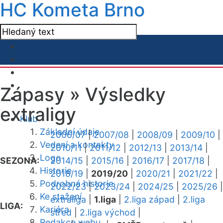
HC Kometa Brno
Zápasy »
Výsledky
extraligy
Klub
Základní údaje
2006/07
|
2007/08
|
2008/09
|
2009/10
|
Vedení a kontakty
2010/11
|
2011/12
|
2012/13
|
2013/14
|
Logo
SEZONA:
2014/15
|
2015/16
|
2016/17
|
2017/18
|
Historie
2018/19
|
2019/20
|
2020/21
|
2021/22
|
Podrobná historie
2022/23
|
2023/24
|
2024/25
|
2025/26
|
Ke stažení
extraliga
|
1.liga
|
2.liga západ
|
2.liga
LIGA:
Kariéra
střed
|
2.liga východ
|
Redakce webu