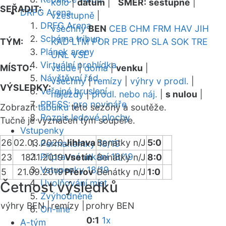
kolo
|
datum
|
SMĚR:
sestupně
|
SEŘADIT:
DRFG Arena
vzestupně
|
DRFG Arena
všechny
BEN
CEB
CHM
FRM
HAV
JIH
Schéma tribun
TÝM:
KAD
LTM
POR
PRE
PRO
SLA
SOK
TRE
Plánek areny
UNL
VSE
Virtuální prohlídka
MÍSTO:
všude
|
doma
|
venku
|
Návštěvní řád
všechny
|
remízy
|
výhry v prodl.
|
VÝSLEDKY:
Veřejné bruslení
nájezdy
|
prodl. nebo náj.
|
s nulou
|
PRESS: pro novináře
Zobrazit
tabulku
této sezóny a soutěže.
Rozpis ledové plochy
Tučně je vyznačen tým soupeře.
Vstupenky
26
02.03.2020
Jihlava
Benátky n/J
5:0
Permanentky 18/19
Přípravná utkání 18/19
23
18.11.2019
Vsetín
Benátky n/J
8:0
Vstupenky 18/19
5
21.09.2019
Přerov
Benátky n/J
1:0
Uvolňování míst
Četnost výsledků
Zvýhodněné
výhry BEN |
remízy |
prohry BEN
On-line
0:1
1x
A-tým