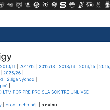
igy
2010/11
|
2011/12
|
2012/13
|
2013/14
|
2014/15
|
2015
|
2025/26
|
ed
|
2.liga východ
|
upně
|
D
LTM
POR
PRE
PRO
SLA
SOK
TRE
UNL
VSE
y
|
prodl. nebo náj.
|
s nulou
|