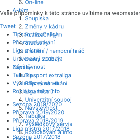
On-line
A-tým
Vaše připomínky k této stránce uvítáme na webmaste
Soupiska
Tweet
Změny v kádru
Tipsport extraliga
Realizační tým
Přípravná utkání
Statistiky
Liga mistrů
Zranění / nemocní hráči
Univerzitní souboj
Dresy 2018/19
Návštěvnost
Zápasy
Tabulka
Tipsport extraliga
Výsledkový servis
Přípravná utkání
Rozlosování a info
Liga mistrů
Univerzitní souboj
Sezóna 2019/2020
Návštěvnost
Příprava 2019/2020
Tabulka
Příprava 2018/2019
Výsledkový servis
Liga mistrů 2017/2018
Rozlosování a info
Sezóna 2017/2018