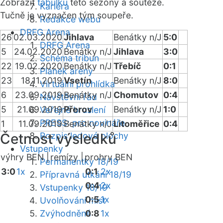
Zobrazit
tabulku
této sezóny a soutěže.
Kariéra
Tučně je vyznačen tým soupeře.
Redakce webu
DRFG Arena
26
02.03.2020
Jihlava
Benátky n/J
5:0
DRFG Arena
5
24.02.2020
Benátky n/J
Jihlava
3:0
Schéma tribun
22
19.02.2020
Benátky n/J
Třebíč
0:1
Plánek areny
23
18.11.2019
Vsetín
Benátky n/J
8:0
Virtuální prohlídka
6
23.09.2019
Benátky n/J
Chomutov
0:4
Návštěvní řád
5
21.09.2019
Přerov
Benátky n/J
1:0
Veřejné bruslení
PRESS: pro novináře
1
11.09.2019
Benátky n/J
Litoměřice
0:4
Četnost výsledků
Rozpis ledové plochy
Vstupenky
výhry BEN |
remízy |
prohry BEN
Permanentky 18/19
3:0
1x
0:1
2x
Přípravná utkání 18/19
0:4
2x
Vstupenky 18/19
0:5
1x
Uvolňování míst
Zvýhodněné
0:8
1x