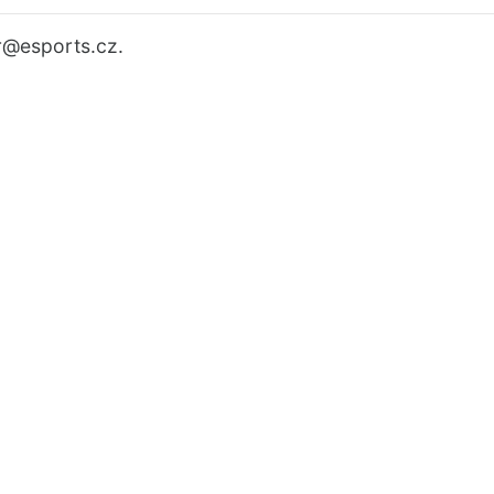
r
@esports.cz.