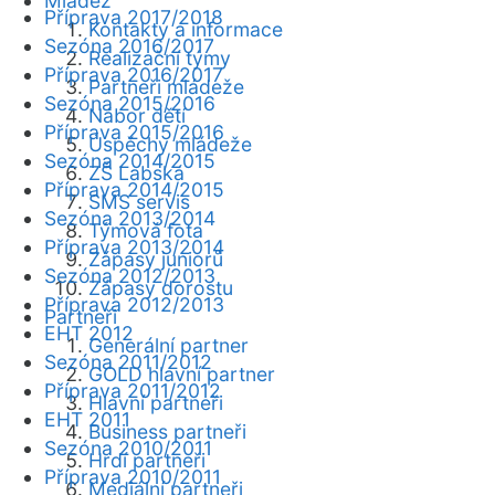
Mládež
Příprava 2017/2018
Kontakty a informace
Sezóna 2016/2017
Realizační týmy
Příprava 2016/2017
Partneři mládeže
Sezóna 2015/2016
Nábor dětí
Příprava 2015/2016
Úspěchy mládeže
Sezóna 2014/2015
ZŠ Labská
Příprava 2014/2015
SMS servis
Sezóna 2013/2014
Týmová fota
Příprava 2013/2014
Zápasy juniorů
Sezóna 2012/2013
Zápasy dorostu
Příprava 2012/2013
Partneři
EHT 2012
Generální partner
Sezóna 2011/2012
GOLD hlavní partner
Příprava 2011/2012
Hlavní partneři
EHT 2011
Business partneři
Sezóna 2010/2011
Hrdí partneři
Příprava 2010/2011
Mediální partneři