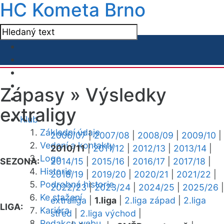
HC Kometa Brno
Zápasy »
Výsledky
extraligy
Klub
Základní údaje
2006/07
|
2007/08
|
2008/09
|
2009/10
|
Vedení a kontakty
2010/11
|
2011/12
|
2012/13
|
2013/14
|
Logo
SEZONA:
2014/15
|
2015/16
|
2016/17
|
2017/18
|
Historie
2018/19
|
2019/20
|
2020/21
|
2021/22
|
Podrobná historie
2022/23
|
2023/24
|
2024/25
|
2025/26
|
Ke stažení
extraliga
|
1.liga
|
2.liga západ
|
2.liga
LIGA:
Kariéra
střed
|
2.liga východ
|
Redakce webu