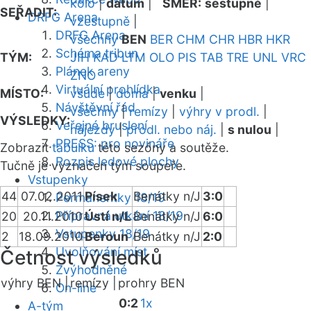
kolo
|
datum
|
SMĚR:
sestupně
|
SEŘADIT:
DRFG Arena
vzestupně
|
DRFG Arena
všechny
BEN
BER
CHM
CHR
HBR
HKR
Schéma tribun
TÝM:
JIH
KAD
LTM
OLO
PIS
TAB
TRE
UNL
VRC
Plánek areny
ZNO
Virtuální prohlídka
MÍSTO:
všude
|
doma
|
venku
|
Návštěvní řád
všechny
|
remízy
|
výhry v prodl.
|
VÝSLEDKY:
Veřejné bruslení
nájezdy
|
prodl. nebo náj.
|
s nulou
|
PRESS: pro novináře
Zobrazit
tabulku
této sezóny a soutěže.
Rozpis ledové plochy
Tučně je vyznačen tým soupeře.
Vstupenky
44
07.02.2011
Písek
Benátky n/J
3:0
Permanentky 18/19
Přípravná utkání 18/19
20
20.11.2010
Ústí n/L
Benátky n/J
6:0
Vstupenky 18/19
2
18.09.2010
Beroun
Benátky n/J
2:0
Uvolňování míst
Četnost výsledků
Zvýhodněné
výhry BEN |
remízy |
prohry BEN
On-line
0:2
1x
A-tým