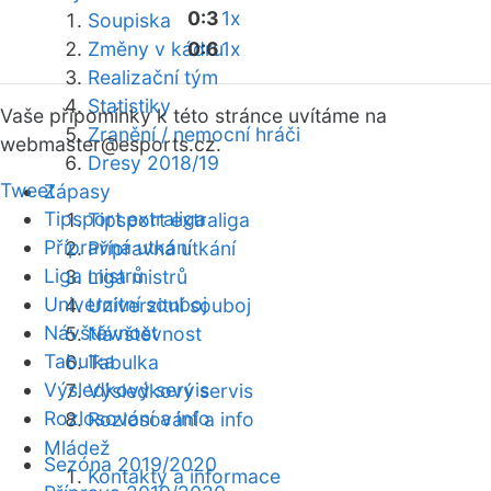
0:3
1x
Soupiska
Změny v kádru
0:6
1x
Realizační tým
Statistiky
Vaše připomínky k této stránce uvítáme na
Zranění / nemocní hráči
webmaster
@esports.cz.
Dresy 2018/19
Tweet
Zápasy
Tipsport extraliga
Tipsport extraliga
Přípravná utkání
Přípravná utkání
Liga mistrů
Liga mistrů
Univerzitní souboj
Univerzitní souboj
Návštěvnost
Návštěvnost
Tabulka
Tabulka
Výsledkový servis
Výsledkový servis
Rozlosování a info
Rozlosování a info
Mládež
Sezóna 2019/2020
Kontakty a informace