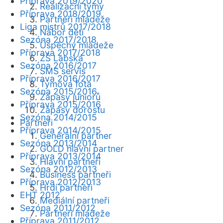
Příprava 2019/2020
Realizační týmy
Příprava 2018/2019
Partneři mládeže
Liga mistrů 2017/2018
Nábor dětí
Sezóna 2017/2018
Úspěchy mládeže
Příprava 2017/2018
ZŠ Labská
Sezóna 2016/2017
SMS servis
Příprava 2016/2017
Týmová fota
Sezóna 2015/2016
Zápasy juniorů
Příprava 2015/2016
Zápasy dorostu
Sezóna 2014/2015
Partneři
Příprava 2014/2015
Generální partner
Sezóna 2013/2014
GOLD hlavní partner
Příprava 2013/2014
Hlavní partneři
Sezóna 2012/2013
Business partneři
Příprava 2012/2013
Hrdí partneři
EHT 2012
Mediální partneři
Sezóna 2011/2012
Partneři mládeže
Příprava 2011/2012