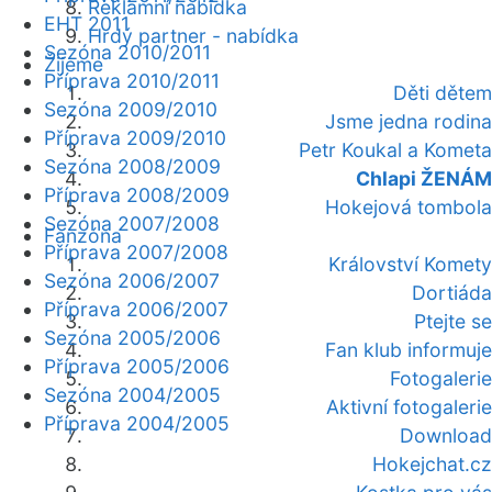
Reklamní nabídka
EHT 2011
Hrdý partner - nabídka
Sezóna 2010/2011
Žijeme
Příprava 2010/2011
Děti dětem
Sezóna 2009/2010
Jsme jedna rodina
Příprava 2009/2010
Petr Koukal a Kometa
Sezóna 2008/2009
Chlapi ŽENÁM
Příprava 2008/2009
Hokejová tombola
Sezóna 2007/2008
Fanzóna
Příprava 2007/2008
Království Komety
Sezóna 2006/2007
Dortiáda
Příprava 2006/2007
Ptejte se
Sezóna 2005/2006
Fan klub informuje
Příprava 2005/2006
Fotogalerie
Sezóna 2004/2005
Aktivní fotogalerie
Příprava 2004/2005
Download
Hokejchat.cz