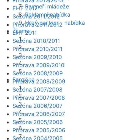
Příprava 2012/2013
Partneři mládeže
EHT 2012
Reklamní nabídka
Sezóna 2011/2012
Hrdý partner - nabídka
Příprava 2011/2012
Žijeme
EHT 2011
Sezóna 2010/2011
Příprava 2010/2011
Sezóna 2009/2010
Příprava 2009/2010
Sezóna 2008/2009
Fanzóna
Příprava 2008/2009
Sezóna 2007/2008
Příprava 2007/2008
Sezóna 2006/2007
Příprava 2006/2007
Sezóna 2005/2006
Příprava 2005/2006
Sezóna 2004/2005