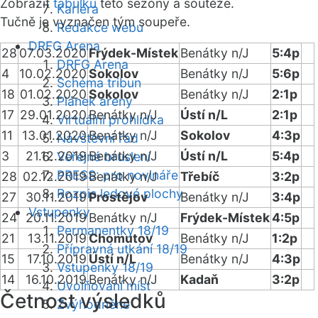
Zobrazit
tabulku
této sezóny a soutěže.
Kariéra
Tučně je vyznačen tým soupeře.
Redakce webu
DRFG Arena
28
07.03.2020
Frýdek-Místek
Benátky n/J
5:4p
DRFG Arena
4
10.02.2020
Sokolov
Benátky n/J
5:6p
Schéma tribun
18
01.02.2020
Sokolov
Benátky n/J
2:1p
Plánek areny
17
29.01.2020
Benátky n/J
Ústí n/L
2:1p
Virtuální prohlídka
11
13.01.2020
Benátky n/J
Sokolov
4:3p
Návštěvní řád
3
21.12.2019
Benátky n/J
Ústí n/L
5:4p
Veřejné bruslení
PRESS: pro novináře
28
02.12.2019
Benátky n/J
Třebíč
3:2p
Rozpis ledové plochy
27
30.11.2019
Prostějov
Benátky n/J
3:4p
Vstupenky
24
20.11.2019
Benátky n/J
Frýdek-Místek
4:5p
Permanentky 18/19
21
13.11.2019
Chomutov
Benátky n/J
1:2p
Přípravná utkání 18/19
15
17.10.2019
Ústí n/L
Benátky n/J
4:3p
Vstupenky 18/19
14
16.10.2019
Benátky n/J
Kadaň
3:2p
Uvolňování míst
Četnost výsledků
Zvýhodněné