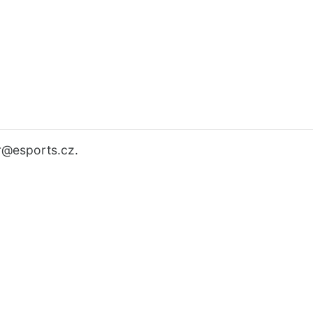
r
@esports.cz.