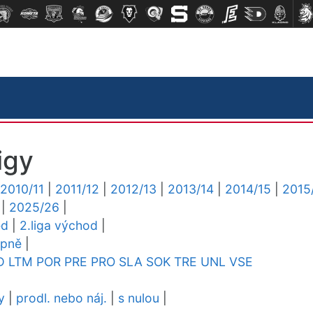
igy
2010/11
|
2011/12
|
2012/13
|
2013/14
|
2014/15
|
2015
|
2025/26
|
ed
|
2.liga východ
|
upně
|
D
LTM
POR
PRE
PRO
SLA
SOK
TRE
UNL
VSE
y
|
prodl. nebo náj.
|
s nulou
|