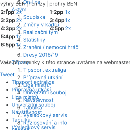
On-line
výhry BEN |
remízy |
prohry BEN
A-tým
2:1pp
2x
1:2pp
1x
Soupiska
3:2pp
2x
3:4pp
1x
Změny v kádru
4:3pp
2x
4:5pp
2x
Realizační tým
5:4pp
1x
Statistiky
6:5pp
1x
Zranění / nemocní hráči
Dresy 2018/19
Vaše připomínky k této stránce uvítáme na webmaste
Zápasy
Tipsport extraliga
Tweet
Přípravná utkání
Tipsport extraliga
Liga mistrů
Přípravná utkání
Univerzitní souboj
Liga mistrů
Návštěvnost
Univerzitní souboj
Tabulka
Návštěvnost
Výsledkový servis
Tabulka
Rozlosování a info
Výsledkový servis