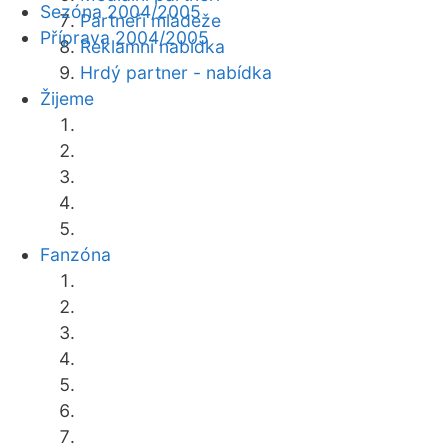
Sezóna 2004/2005
Partneři mládeže
Příprava 2004/2005
Reklamní nabídka
Hrdý partner - nabídka
Žijeme
Fanzóna