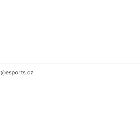
r
@esports.cz.