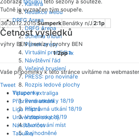
Zobrazit
tabulku
této sezóny a soutěže.
Kariéra
Tučně je vyznačen tým soupeře.
Redakce webu
DRFG Arena
36
30.12.2015
Šumperk
Benátky n/J
2:1p
DRFG Arena
Četnost výsledků
Schéma tribun
výhry BEN |
remízy |
prohry BEN
Plánek areny
Virtuální prohlídka
1:2pp
1x
Návštěvní řád
Veřejné bruslení
Vaše připomínky k této stránce uvítáme na webmaste
PRESS: pro novináře
Rozpis ledové plochy
Tweet
Vstupenky
Tipsport extraliga
Permanentky 18/19
Přípravná utkání
Přípravná utkání 18/19
Liga mistrů
Vstupenky 18/19
Univerzitní souboj
Uvolňování míst
Návštěvnost
Zvýhodněné
Tabulka