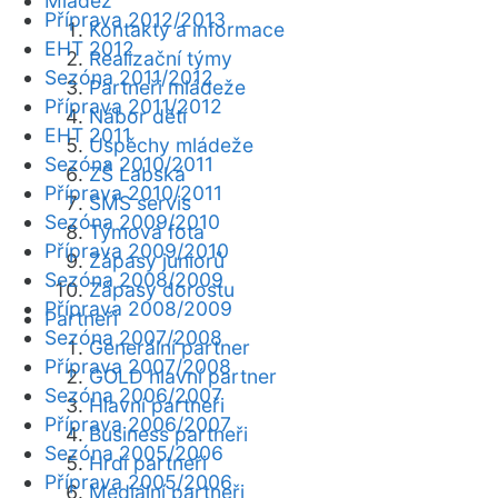
Mládež
Příprava 2012/2013
Kontakty a informace
EHT 2012
Realizační týmy
Sezóna 2011/2012
Partneři mládeže
Příprava 2011/2012
Nábor dětí
EHT 2011
Úspěchy mládeže
Sezóna 2010/2011
ZŠ Labská
Příprava 2010/2011
SMS servis
Sezóna 2009/2010
Týmová fota
Příprava 2009/2010
Zápasy juniorů
Sezóna 2008/2009
Zápasy dorostu
Příprava 2008/2009
Partneři
Sezóna 2007/2008
Generální partner
Příprava 2007/2008
GOLD hlavní partner
Sezóna 2006/2007
Hlavní partneři
Příprava 2006/2007
Business partneři
Sezóna 2005/2006
Hrdí partneři
Příprava 2005/2006
Mediální partneři