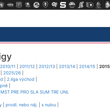
igy
2010/11
|
2011/12
|
2012/13
|
2013/14
|
2014/15
|
2015
|
2025/26
|
ed
|
2.liga východ
|
upně
|
MST
PRE
PRO
SLA
SUM
TRE
UNL
y
|
prodl. nebo náj.
|
s nulou
|