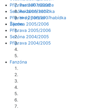
Příprava 2007/2008
Partneři mládeže
Sezóna 2006/2007
Reklamní nabídka
Příprava 2006/2007
Hrdý partner - nabídka
Žijeme
Sezóna 2005/2006
Příprava 2005/2006
Sezóna 2004/2005
Příprava 2004/2005
Fanzóna