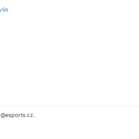
vše
r
@esports.cz.