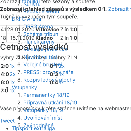
Zobrazit
tabulku
této sezóny a soutěže.
Kariéra
Zobrazuji přehled zápasů s výsledkem 0:1.
Zobrazit 
Redakce webu
Tučně je vyznačen tým soupeře.
DRFG Arena
DRFG Arena
41
28.01.2020
Vítkovice
Zlín
1:0
Schéma tribun
18
15.11.2019
Kladno
Zlín
1:0
Plánek areny
Četnost výsledků
Virtuální prohlídka
Návštěvní řád
výhry ZLN |
remízy |
prohry ZLN
Veřejné bruslení
2:0
1x
0:1
2x
PRESS: pro novináře
4:0
2x
0:3
1x
Rozpis ledové plochy
6:0
1x
0:4
1x
Vstupenky
7:0
1x
Permanentky 18/19
Přípravná utkání 18/19
Vaše připomínky k této stránce uvítáme na webmaste
Vstupenky 18/19
Uvolňování míst
Tweet
Zvýhodněné
Tipsport extraliga