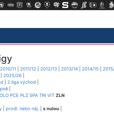
igy
2010/11
|
2011/12
|
2012/13
|
2013/14
|
2014/15
|
2015
|
2025/26
|
ed
|
2.liga východ
|
upně
|
OLO
PCE
PLZ
SPA
TRI
VIT
ZLN
y
|
prodl. nebo náj.
|
s nulou
|