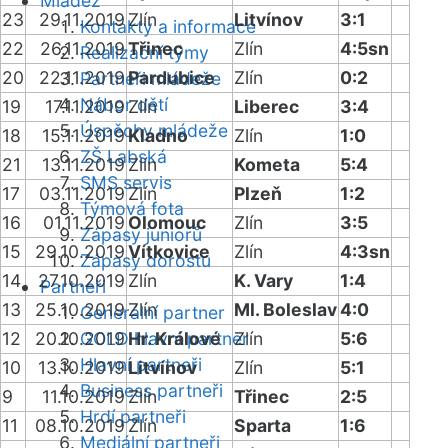
Mládež
23
29.11.2019
Zlín
Litvínov
3:1
Kontakty a informace
22
26.11.2019
Třinec
Zlín
4:5sn
Realizační týmy
20
22.11.2019
Pardubice
Zlín
0:2
Partneři mládeže
Nábor dětí
19
17.11.2019
Zlín
Liberec
3:4
Úspěchy mládeže
18
15.11.2019
Kladno
Zlín
1:0
ZŠ Labská
21
13.11.2019
Zlín
Kometa
5:4
SMS servis
17
03.11.2019
Zlín
Plzeň
1:2
Týmová fota
16
01.11.2019
Olomouc
Zlín
3:5
Zápasy juniorů
15
29.10.2019
Vítkovice
Zlín
4:3sn
Zápasy dorostu
14
27.10.2019
Zlín
K. Vary
1:4
Partneři
13
25.10.2019
Zlín
Ml. Boleslav
4:0
Generální partner
12
20.10.2019
GOLD hlavní partner
Hr. Králové
Zlín
5:6
Hlavní partneři
10
13.10.2019
Litvínov
Zlín
5:1
Business partneři
9
11.10.2019
Zlín
Třinec
2:5
Hrdí partneři
11
08.10.2019
Zlín
Sparta
1:6
Mediální partneři