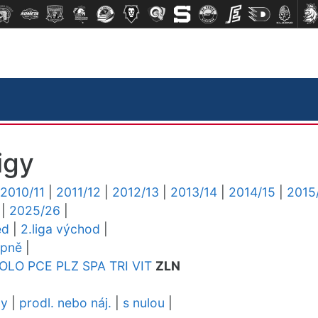
igy
2010/11
|
2011/12
|
2012/13
|
2013/14
|
2014/15
|
2015
|
2025/26
|
ed
|
2.liga východ
|
upně
|
OLO
PCE
PLZ
SPA
TRI
VIT
ZLN
dy
|
prodl. nebo náj.
|
s nulou
|