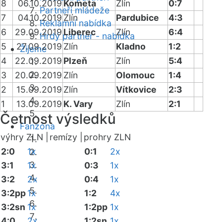
8
06.10.2019
Kometa
Zlín
0:7
Partneři mládeže
7
04.10.2019
Zlín
Pardubice
4:3
Reklamní nabídka
6
29.09.2019
Liberec
Zlín
6:4
Hrdý partner - nabídka
5
27.09.2019
Zlín
Kladno
1:2
Žijeme
4
22.09.2019
Plzeň
Zlín
5:4
3
20.09.2019
Zlín
Olomouc
1:4
2
15.09.2019
Zlín
Vítkovice
2:3
1
13.09.2019
K. Vary
Zlín
2:1
Četnost výsledků
Fanzóna
výhry ZLN |
remízy |
prohry ZLN
2:0
1x
0:1
2x
3:1
1x
0:3
1x
3:2
2x
0:4
1x
3:2pp
1x
1:2
4x
3:2sn
1x
1:2pp
1x
4:0
2x
1:2sn
1x