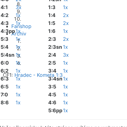
4:1
3x
1:3
1x
4:2
1x
1:4
2x
4:3
1x
1:5
2x
Fanshop
4:3pp
1x
1:6
1x
Archiv
5:3
1x
2:3
2x
5:4
1x
2:3sn
1x
5:4sn
1x
2:4
3x
6:0
1x
2:5
1x
6:2
1x
3:4
1x
ČF1:
Hradec - Kometa 1:3
6:3
1x
3:4sn
1x
6:5
1x
3:5
1x
7:0
1x
4:5
1x
8:6
1x
4:6
1x
5:6pp
1x