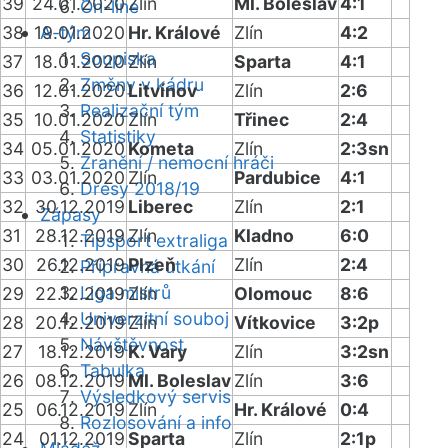
39
24.01.2020
Zlín
Ml. Boleslav
4:1
On-line
38
19.01.2020
A-tým
Hr. Králové
Zlín
4:2
Soupiska
37
18.01.2020
Zlín
Sparta
4:1
Změny v kádru
36
12.01.2020
Litvínov
Zlín
2:6
Realizační tým
35
10.01.2020
Zlín
Třinec
2:4
Statistiky
34
05.01.2020
Kometa
Zlín
2:3sn
Zranění / nemocní hráči
33
03.01.2020
Zlín
Pardubice
4:1
Dresy 2018/19
32
30.12.2019
Liberec
Zlín
2:1
Zápasy
31
28.12.2019
Zlín
Kladno
6:0
Tipsport extraliga
30
26.12.2019
Plzeň
Zlín
2:4
Přípravná utkání
Liga mistrů
29
22.12.2019
Zlín
Olomouc
8:6
Univerzitní souboj
28
20.12.2019
Zlín
Vítkovice
3:2p
Návštěvnost
27
18.12.2019
K. Vary
Zlín
3:2sn
Tabulka
26
08.12.2019
Ml. Boleslav
Zlín
3:6
Výsledkový servis
25
06.12.2019
Zlín
Hr. Králové
0:4
Rozlosování a info
24
01.12.2019
Sparta
Zlín
2:1p