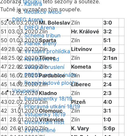
Zobrazit
tabulku
této sezóny a soutěže.
Kariéra
Tučně je vyznačen tým soupeře.
Redakce webu
DRFG Arena
52
06.03.2020
Ml. Boleslav
Zlín
3:0
DRFG Arena
51
03.03.2020
Zlín
Hr. Králové
3:2
Schéma tribun
50
01.03.2020
Sparta
Zlín
5:1
Plánek areny
49
28.02.2020
Zlín
Litvínov
4:3p
Virtuální prohlídka
48
25.02.2020
Třinec
Zlín
2:1sn
Návštěvní řád
47
22.02.2020
Zlín
Kometa
3:5
Veřejné bruslení
PRESS: pro novináře
46
16.02.2020
Pardubice
Zlín
3:2
Rozpis ledové plochy
45
14.02.2020
Zlín
Liberec
2:4
Vstupenky
44
12.02.2020
Kladno
Zlín
2:3
Permanentky 18/19
43
02.02.2020
Zlín
Plzeň
4:0
Přípravná utkání 18/19
42
31.01.2020
Olomouc
Zlín
3:1
Vstupenky 18/19
41
28.01.2020
Vítkovice
Zlín
1:0
Uvolňování míst
40
26.01.2020
Zlín
K. Vary
5:6p
Zvýhodněné