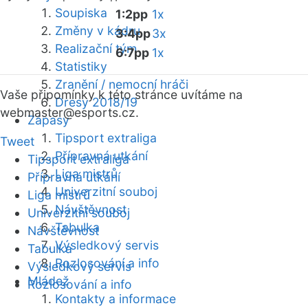
Soupiska
1:2pp
1x
Změny v kádru
3:4pp
3x
Realizační tým
6:7pp
1x
Statistiky
Zranění / nemocní hráči
Vaše připomínky k této stránce uvítáme na
Dresy 2018/19
webmaster
@esports.cz.
Zápasy
Tipsport extraliga
Tweet
Přípravná utkání
Tipsport extraliga
Liga mistrů
Přípravná utkání
Univerzitní souboj
Liga mistrů
Návštěvnost
Univerzitní souboj
Tabulka
Návštěvnost
Výsledkový servis
Tabulka
Rozlosování a info
Výsledkový servis
Mládež
Rozlosování a info
Kontakty a informace