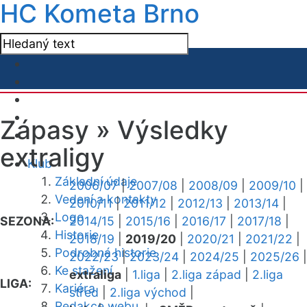
HC Kometa Brno
Zápasy »
Výsledky
extraligy
Klub
Základní údaje
2006/07
|
2007/08
|
2008/09
|
2009/10
|
Vedení a kontakty
2010/11
|
2011/12
|
2012/13
|
2013/14
|
Logo
SEZONA:
2014/15
|
2015/16
|
2016/17
|
2017/18
|
Historie
2018/19
|
2019/20
|
2020/21
|
2021/22
|
Podrobná historie
2022/23
|
2023/24
|
2024/25
|
2025/26
|
Ke stažení
extraliga
|
1.liga
|
2.liga západ
|
2.liga
LIGA:
Kariéra
střed
|
2.liga východ
|
Redakce webu