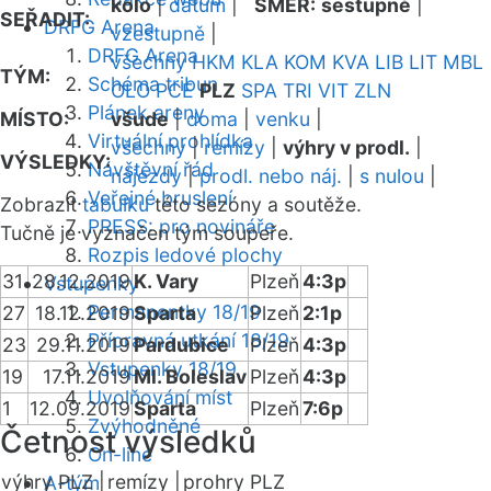
kolo
|
datum
|
SMĚR:
sestupně
|
SEŘADIT:
DRFG Arena
vzestupně
|
DRFG Arena
všechny
HKM
KLA
KOM
KVA
LIB
LIT
MBL
TÝM:
Schéma tribun
OLO
PCE
PLZ
SPA
TRI
VIT
ZLN
Plánek areny
MÍSTO:
všude
|
doma
|
venku
|
Virtuální prohlídka
všechny
|
remízy
|
výhry v prodl.
|
VÝSLEDKY:
Návštěvní řád
nájezdy
|
prodl. nebo náj.
|
s nulou
|
Veřejné bruslení
Zobrazit
tabulku
této sezóny a soutěže.
PRESS: pro novináře
Tučně je vyznačen tým soupeře.
Rozpis ledové plochy
31
28.12.2019
K. Vary
Plzeň
4:3p
Vstupenky
Permanentky 18/19
27
18.12.2019
Sparta
Plzeň
2:1p
Přípravná utkání 18/19
23
29.11.2019
Pardubice
Plzeň
4:3p
Vstupenky 18/19
19
17.11.2019
Ml. Boleslav
Plzeň
4:3p
Uvolňování míst
1
12.09.2019
Sparta
Plzeň
7:6p
Zvýhodněné
Četnost výsledků
On-line
výhry PLZ |
remízy |
prohry PLZ
A-tým