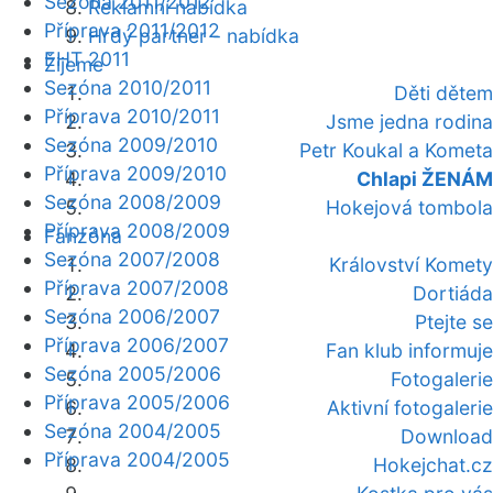
Sezóna 2011/2012
Reklamní nabídka
Příprava 2011/2012
Hrdý partner - nabídka
EHT 2011
Žijeme
Sezóna 2010/2011
Děti dětem
Příprava 2010/2011
Jsme jedna rodina
Sezóna 2009/2010
Petr Koukal a Kometa
Příprava 2009/2010
Chlapi ŽENÁM
Sezóna 2008/2009
Hokejová tombola
Příprava 2008/2009
Fanzóna
Sezóna 2007/2008
Království Komety
Příprava 2007/2008
Dortiáda
Sezóna 2006/2007
Ptejte se
Příprava 2006/2007
Fan klub informuje
Sezóna 2005/2006
Fotogalerie
Příprava 2005/2006
Aktivní fotogalerie
Sezóna 2004/2005
Download
Příprava 2004/2005
Hokejchat.cz