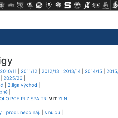
igy
2010/11
|
2011/12
|
2012/13
|
2013/14
|
2014/15
|
2015
|
2025/26
|
ed
|
2.liga východ
|
upně
|
OLO
PCE
PLZ
SPA
TRI
VIT
ZLN
y
|
prodl. nebo náj.
|
s nulou
|