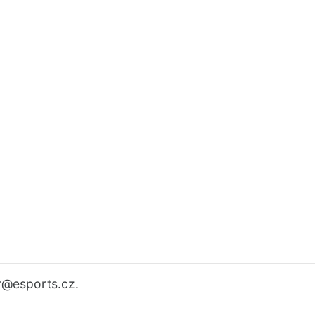
r
@esports.cz.