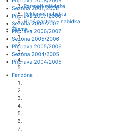
Příprava 2008/2009
Partneři mládeže
Sezóna 2007/2008
Reklamní nabídka
Příprava 2007/2008
Hrdý partner - nabídka
Sezóna 2006/2007
Žijeme
Příprava 2006/2007
Sezóna 2005/2006
Příprava 2005/2006
Sezóna 2004/2005
Příprava 2004/2005
Fanzóna