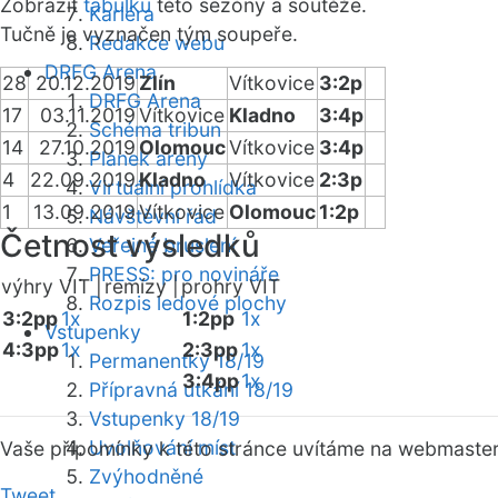
Zobrazit
tabulku
této sezóny a soutěže.
Kariéra
Tučně je vyznačen tým soupeře.
Redakce webu
DRFG Arena
28
20.12.2019
Zlín
Vítkovice
3:2p
DRFG Arena
17
03.11.2019
Vítkovice
Kladno
3:4p
Schéma tribun
14
27.10.2019
Olomouc
Vítkovice
3:4p
Plánek areny
4
22.09.2019
Kladno
Vítkovice
2:3p
Virtuální prohlídka
1
13.09.2019
Vítkovice
Olomouc
1:2p
Návštěvní řád
Četnost výsledků
Veřejné bruslení
PRESS: pro novináře
výhry VIT |
remízy |
prohry VIT
Rozpis ledové plochy
3:2pp
1x
1:2pp
1x
Vstupenky
4:3pp
1x
2:3pp
1x
Permanentky 18/19
3:4pp
1x
Přípravná utkání 18/19
Vstupenky 18/19
Uvolňování míst
Vaše připomínky k této stránce uvítáme na webmaste
Zvýhodněné
Tweet