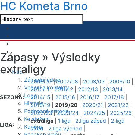
HC Kometa Brno
Zápasy »
Výsledky
extraligy
Klub
Základní údaje
2006/07
|
2007/08
|
2008/09
|
2009/10
|
Vedení a kontakty
2010/11
|
2011/12
|
2012/13
|
2013/14
|
Logo
SEZONA:
2014/15
|
2015/16
|
2016/17
|
2017/18
|
Historie
2018/19
|
2019/20
|
2020/21
|
2021/22
|
Podrobná historie
2022/23
|
2023/24
|
2024/25
|
2025/26
|
Ke stažení
extraliga
|
1.liga
|
2.liga západ
|
2.liga
LIGA:
Kariéra
střed
|
2.liga východ
|
Redakce webu