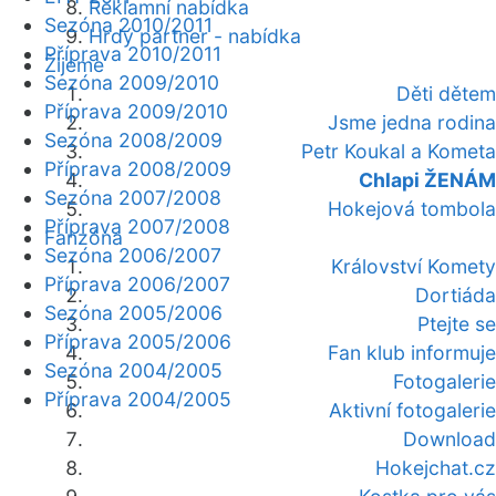
Reklamní nabídka
Sezóna 2010/2011
Hrdý partner - nabídka
Příprava 2010/2011
Žijeme
Sezóna 2009/2010
Děti dětem
Příprava 2009/2010
Jsme jedna rodina
Sezóna 2008/2009
Petr Koukal a Kometa
Příprava 2008/2009
Chlapi ŽENÁM
Sezóna 2007/2008
Hokejová tombola
Příprava 2007/2008
Fanzóna
Sezóna 2006/2007
Království Komety
Příprava 2006/2007
Dortiáda
Sezóna 2005/2006
Ptejte se
Příprava 2005/2006
Fan klub informuje
Sezóna 2004/2005
Fotogalerie
Příprava 2004/2005
Aktivní fotogalerie
Download
Hokejchat.cz