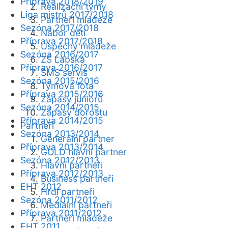
Příprava 2018/2019
Realizační týmy
Liga mistrů 2017/2018
Partneři mládeže
Sezóna 2017/2018
Nábor dětí
Příprava 2017/2018
Úspěchy mládeže
Sezóna 2016/2017
ZŠ Labská
Příprava 2016/2017
SMS servis
Sezóna 2015/2016
Týmová fota
Příprava 2015/2016
Zápasy juniorů
Sezóna 2014/2015
Zápasy dorostu
Příprava 2014/2015
Partneři
Sezóna 2013/2014
Generální partner
Příprava 2013/2014
GOLD hlavní partner
Sezóna 2012/2013
Hlavní partneři
Příprava 2012/2013
Business partneři
EHT 2012
Hrdí partneři
Sezóna 2011/2012
Mediální partneři
Příprava 2011/2012
Partneři mládeže
EHT 2011