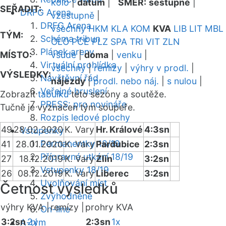
kolo
|
datum
|
SMĚR:
sestupně
|
SEŘADIT:
DRFG Arena
vzestupně
|
DRFG Arena
všechny
HKM
KLA
KOM
KVA
LIB
LIT
MBL
TÝM:
Schéma tribun
OLO
PCE
PLZ
SPA
TRI
VIT
ZLN
Plánek areny
MÍSTO:
všude
|
doma
|
venku
|
Virtuální prohlídka
všechny
|
remízy
|
výhry v prodl.
|
VÝSLEDKY:
Návštěvní řád
nájezdy
|
prodl. nebo náj.
|
s nulou
|
Veřejné bruslení
Zobrazit
tabulku
této sezóny a soutěže.
PRESS: pro novináře
Tučně je vyznačen tým soupeře.
Rozpis ledové plochy
49
28.02.2020
K. Vary
Hr. Králové
4:3sn
Vstupenky
Permanentky 18/19
41
28.01.2020
K. Vary
Pardubice
2:3sn
Přípravná utkání 18/19
27
18.12.2019
K. Vary
Zlín
3:2sn
Vstupenky 18/19
26
08.12.2019
K. Vary
Liberec
3:2sn
Uvolňování míst
Četnost výsledků
Zvýhodněné
výhry KVA |
remízy |
prohry KVA
On-line
3:2sn
2x
2:3sn
1x
A-tým