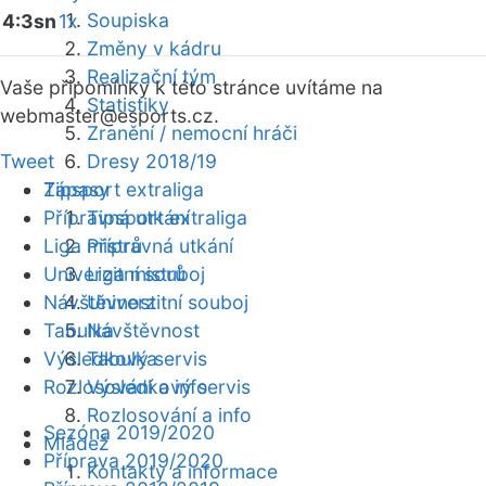
Soupiska
4:3sn
1x
Změny v kádru
Realizační tým
Vaše připomínky k této stránce uvítáme na
Statistiky
webmaster
@esports.cz.
Zranění / nemocní hráči
Tweet
Dresy 2018/19
Zápasy
Tipsport extraliga
Přípravná utkání
Tipsport extraliga
Liga mistrů
Přípravná utkání
Univerzitní souboj
Liga mistrů
Návštěvnost
Univerzitní souboj
Tabulka
Návštěvnost
Výsledkový servis
Tabulka
Rozlosování a info
Výsledkový servis
Rozlosování a info
Sezóna 2019/2020
Mládež
Příprava 2019/2020
Kontakty a informace