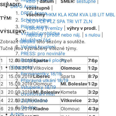
kolo
|
datum
|
SMĚR:
sestupně
|
SEŘADIT:
DRFG Arena
vzestupně
|
DRFG Arena
všechny
HKM
KLA
KOM
KVA
LIB
LIT
MBL
TÝM:
Schéma tribun
OLO
PCE
PLZ
SPA
TRI
VIT
ZLN
Plánek areny
všechny
|
remízy
|
výhry v prodl.
|
VÝSLEDKY:
Virtuální prohlídka
nájezdy
|
prodl. nebo náj.
|
s nulou
|
Návštěvní řád
Zobrazit
tabulku
této sezóny a soutěže.
Veřejné bruslení
Tučně jsou vyznačeny vítězné týmy.
PRESS: pro novináře
Rozpis ledové plochy
1
12.09.2019
Sparta
Plzeň
7:6p
Vstupenky
1
13.09.2019
Vítkovice
Olomouc
1:2p
Permanentky 18/19
2
15.09.2019
Liberec
Sparta
8:7p
Přípravná utkání 18/19
2
15.09.2019
Olomouc
Ml. Boleslav
1:2p
Vstupenky 18/19
3
20.09.2019
Ml. Boleslav
Kometa
3:2p
Uvolňování míst
4
22.09.2019
Kladno
Vítkovice
2:3p
Zvýhodněné
On-line
6
29.09.2019
Kladno
Olomouc
4:3p
A-tým