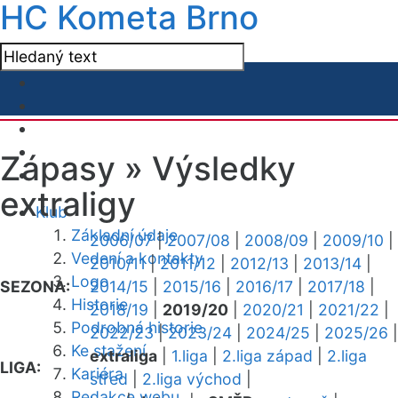
HC Kometa Brno
Zápasy »
Výsledky
extraligy
Klub
Základní údaje
2006/07
|
2007/08
|
2008/09
|
2009/10
|
Vedení a kontakty
2010/11
|
2011/12
|
2012/13
|
2013/14
|
Logo
SEZONA:
2014/15
|
2015/16
|
2016/17
|
2017/18
|
Historie
2018/19
|
2019/20
|
2020/21
|
2021/22
|
Podrobná historie
2022/23
|
2023/24
|
2024/25
|
2025/26
|
Ke stažení
extraliga
|
1.liga
|
2.liga západ
|
2.liga
LIGA:
Kariéra
střed
|
2.liga východ
|
Redakce webu