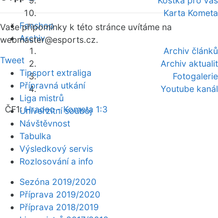
Kostka pro vás
Karta Kometa
Fanshop
Vaše připomínky k této stránce uvítáme na
Archiv
webmaster
@esports.cz.
Archiv článků
Tweet
Archiv aktualit
Tipsport extraliga
Fotogalerie
Přípravná utkání
Youtube kanál
Liga mistrů
ČF1:
Hradec - Kometa 1:3
Univerzitní souboj
Návštěvnost
Tabulka
Výsledkový servis
Rozlosování a info
Sezóna 2019/2020
Příprava 2019/2020
Příprava 2018/2019