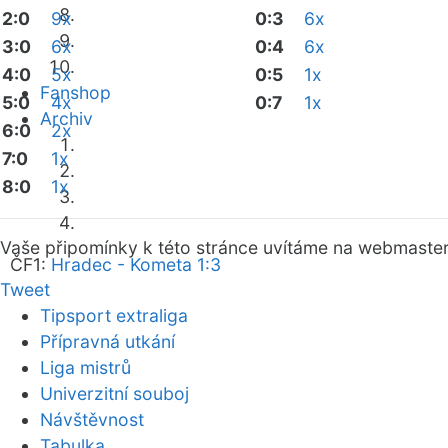
2:0
9x
0:3
6x
3:0
6x
0:4
6x
4:0
5x
0:5
1x
Fanshop
5:0
4x
0:7
1x
Archiv
6:0
2x
7:0
1x
8:0
1x
Vaše připomínky k této stránce uvítáme na webmaste
ČF1:
Hradec - Kometa 1:3
Tweet
Tipsport extraliga
Přípravná utkání
Liga mistrů
Univerzitní souboj
Návštěvnost
Tabulka