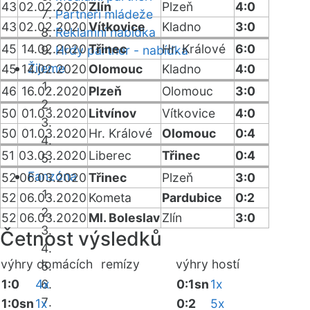
43
02.02.2020
Zlín
Plzeň
4:0
Partneři mládeže
43
02.02.2020
Vítkovice
Kladno
3:0
Reklamní nabídka
45
14.02.2020
Třinec
Hr. Králové
6:0
Hrdý partner - nabídka
Žijeme
45
14.02.2020
Olomouc
Kladno
4:0
46
16.02.2020
Plzeň
Olomouc
3:0
50
01.03.2020
Litvínov
Vítkovice
4:0
50
01.03.2020
Hr. Králové
Olomouc
0:4
51
03.03.2020
Liberec
Třinec
0:4
Fanzóna
52
06.03.2020
Třinec
Plzeň
3:0
52
06.03.2020
Kometa
Pardubice
0:2
52
06.03.2020
Ml. Boleslav
Zlín
3:0
Četnost výsledků
výhry domácích
remízy
výhry hostí
1:0
4x
0:1sn
1x
1:0sn
1x
0:2
5x