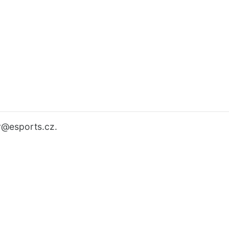
r
@esports.cz.