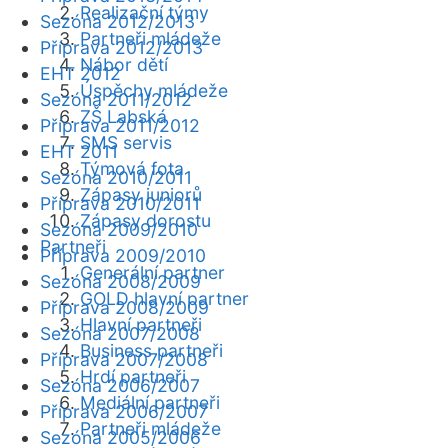
Realizační týmy
Sezóna 2012/2013
Partneři mládeže
Příprava 2012/2013
Nábor dětí
EHT 2012
Úspěchy mládeže
Sezóna 2011/2012
ZŠ Labská
Příprava 2011/2012
SMS servis
EHT 2011
Týmová fota
Sezóna 2010/2011
Zápasy juniorů
Příprava 2010/2011
Zápasy dorostu
Sezóna 2009/2010
Partneři
Příprava 2009/2010
Generální partner
Sezóna 2008/2009
GOLD hlavní partner
Příprava 2008/2009
Hlavní partneři
Sezóna 2007/2008
Business partneři
Příprava 2007/2008
Hrdí partneři
Sezóna 2006/2007
Mediální partneři
Příprava 2006/2007
Partneři mládeže
Sezóna 2005/2006