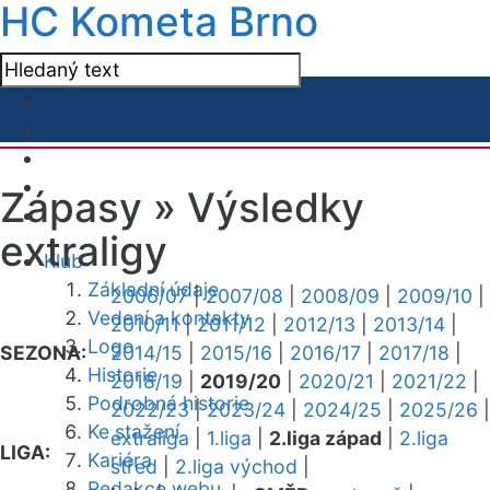
HC Kometa Brno
Zápasy »
Výsledky
extraligy
Klub
Základní údaje
2006/07
|
2007/08
|
2008/09
|
2009/10
|
Vedení a kontakty
2010/11
|
2011/12
|
2012/13
|
2013/14
|
Logo
SEZONA:
2014/15
|
2015/16
|
2016/17
|
2017/18
|
Historie
2018/19
|
2019/20
|
2020/21
|
2021/22
|
Podrobná historie
2022/23
|
2023/24
|
2024/25
|
2025/26
|
Ke stažení
extraliga
|
1.liga
|
2.liga západ
|
2.liga
LIGA:
Kariéra
střed
|
2.liga východ
|
Redakce webu