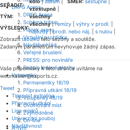
kolo
|
datum
|
SMĚR:
sestupně
|
SEŘADIT:
DRFG Arena
vzestupně
|
DRFG Arena
TÝM:
všechny
Schéma tribun
všechny
|
remízy
|
výhry v prodl.
|
VÝSLEDKY:
Plánek areny
nájezdy
|
prodl. nebo náj.
|
s nulou
|
Virtuální prohlídka
Zobrazit
tabulku
této sezóny a soutěže.
Návštěvní řád
Zadaným parametrům nevyhovuje žádný zápas.
Veřejné bruslení
PRESS: pro novináře
Rozpis ledové plochy
Vaše připomínky k této stránce uvítáme na
Vstupenky
webmaster
@esports.cz.
Permanentky 18/19
Tweet
Přípravná utkání 18/19
Tipsport extraliga
Vstupenky 18/19
Přípravná utkání
Uvolňování míst
Liga mistrů
Zvýhodněné
Univerzitní souboj
On-line
Návštěvnost
A-tým