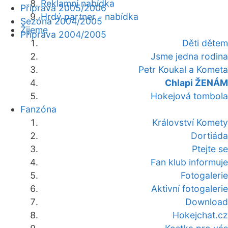
Reklamní nabídka
Příprava 2005/2006
Hrdý partner - nabídka
Sezóna 2004/2005
Žijeme
Příprava 2004/2005
Děti dětem
Jsme jedna rodina
Petr Koukal a Kometa
Chlapi ŽENÁM
Hokejová tombola
Fanzóna
Království Komety
Dortiáda
Ptejte se
Fan klub informuje
Fotogalerie
Aktivní fotogalerie
Download
Hokejchat.cz