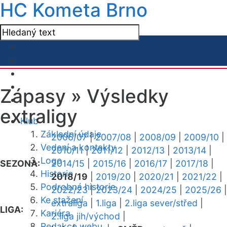
HC Kometa Brno
Zápasy »
Výsledky
extraligy
Klub
Základní údaje
2006/07
|
2007/08
|
2008/09
|
2009/10
|
Vedení a kontakty
2010/11
|
2011/12
|
2012/13
|
2013/14
|
Logo
SEZONA:
2014/15
|
2015/16
|
2016/17
|
2017/18
|
Historie
2018/19
|
2019/20
|
2020/21
|
2021/22
|
Podrobná historie
2022/23
|
2023/24
|
2024/25
|
2025/26
|
Ke stažení
extraliga
|
1.liga
|
2.liga sever/střed
|
LIGA:
Kariéra
2.liga jih/východ
|
Redakce webu