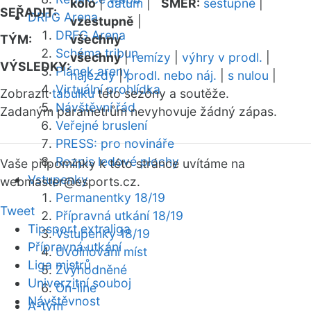
kolo
|
datum
|
SMĚR:
sestupně
|
SEŘADIT:
DRFG Arena
vzestupně
|
DRFG Arena
TÝM:
všechny
Schéma tribun
všechny
|
remízy
|
výhry v prodl.
|
VÝSLEDKY:
Plánek areny
nájezdy
|
prodl. nebo náj.
|
s nulou
|
Virtuální prohlídka
Zobrazit
tabulku
této sezóny a soutěže.
Návštěvní řád
Zadaným parametrům nevyhovuje žádný zápas.
Veřejné bruslení
PRESS: pro novináře
Rozpis ledové plochy
Vaše připomínky k této stránce uvítáme na
Vstupenky
webmaster
@esports.cz.
Permanentky 18/19
Tweet
Přípravná utkání 18/19
Tipsport extraliga
Vstupenky 18/19
Přípravná utkání
Uvolňování míst
Liga mistrů
Zvýhodněné
Univerzitní souboj
On-line
Návštěvnost
A-tým