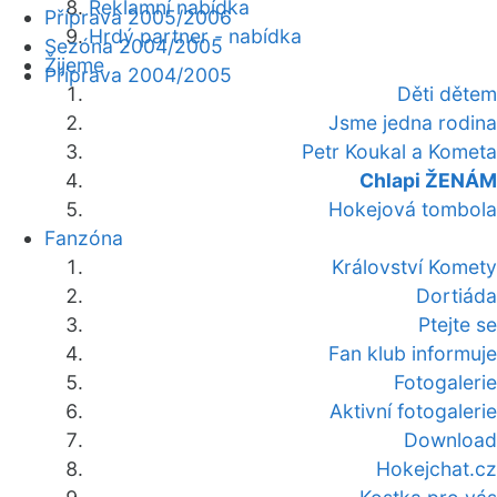
Reklamní nabídka
Příprava 2005/2006
Hrdý partner - nabídka
Sezóna 2004/2005
Žijeme
Příprava 2004/2005
Děti dětem
Jsme jedna rodina
Petr Koukal a Kometa
Chlapi ŽENÁM
Hokejová tombola
Fanzóna
Království Komety
Dortiáda
Ptejte se
Fan klub informuje
Fotogalerie
Aktivní fotogalerie
Download
Hokejchat.cz