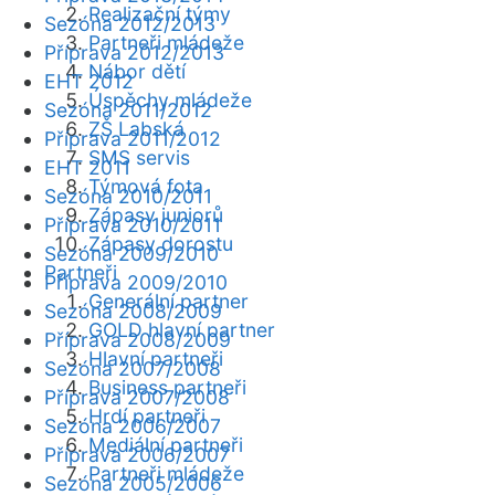
Realizační týmy
Sezóna 2012/2013
Partneři mládeže
Příprava 2012/2013
Nábor dětí
EHT 2012
Úspěchy mládeže
Sezóna 2011/2012
ZŠ Labská
Příprava 2011/2012
SMS servis
EHT 2011
Týmová fota
Sezóna 2010/2011
Zápasy juniorů
Příprava 2010/2011
Zápasy dorostu
Sezóna 2009/2010
Partneři
Příprava 2009/2010
Generální partner
Sezóna 2008/2009
GOLD hlavní partner
Příprava 2008/2009
Hlavní partneři
Sezóna 2007/2008
Business partneři
Příprava 2007/2008
Hrdí partneři
Sezóna 2006/2007
Mediální partneři
Příprava 2006/2007
Partneři mládeže
Sezóna 2005/2006