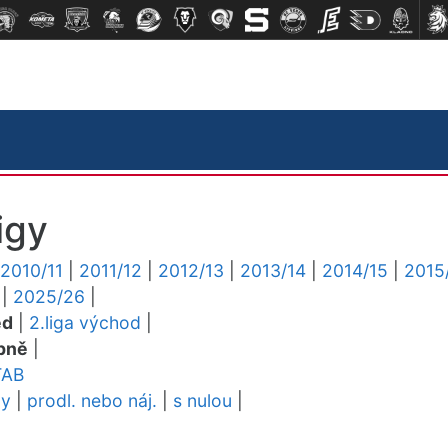
igy
2010/11
|
2011/12
|
2012/13
|
2013/14
|
2014/15
|
2015
|
2025/26
|
ed
|
2.liga východ
|
pně
|
TAB
dy
|
prodl. nebo náj.
|
s nulou
|