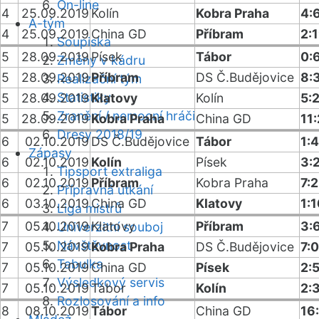
On-line
4
25.09.2019
Kolín
Kobra Praha
4:
A-tým
4
25.09.2019
China GD
Příbram
2:
Soupiska
5
28.09.2019
Písek
Tábor
0:
Změny v kádru
5
28.09.2019
Příbram
DS Č.Budějovice
8:
Realizační tým
Statistiky
5
28.09.2019
Klatovy
Kolín
5:
Zranění / nemocní hráči
5
28.09.2019
Kobra Praha
China GD
11:
Dresy 2018/19
6
02.10.2019
DS Č.Budějovice
Tábor
1:4
Zápasy
6
02.10.2019
Kolín
Písek
3:
Tipsport extraliga
6
02.10.2019
Příbram
Kobra Praha
7:2
Přípravná utkání
6
03.10.2019
China GD
Klatovy
1:
Liga mistrů
7
05.10.2019
Klatovy
Příbram
3:
Univerzitní souboj
Návštěvnost
7
05.10.2019
Kobra Praha
DS Č.Budějovice
7:0
Tabulka
7
05.10.2019
China GD
Písek
2:
Výsledkový servis
7
05.10.2019
Tábor
Kolín
2:
Rozlosování a info
8
08.10.2019
Tábor
China GD
16