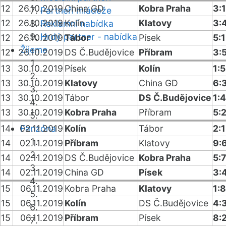
12
26.10.2019
China GD
Kobra Praha
3:
Partneři mládeže
12
26.10.2019
Kolín
Klatovy
3:
Reklamní nabídka
Hrdý partner - nabídka
12
26.10.2019
Tábor
Písek
5:1
Žijeme
12
26.10.2019
DS Č.Budějovice
Příbram
3:
13
30.10.2019
Písek
Kolín
1:5
13
30.10.2019
Klatovy
China GD
6:
13
30.10.2019
Tábor
DS Č.Budějovice
1:4
13
30.10.2019
Kobra Praha
Příbram
5:
14
02.11.2019
Fanzóna
Kolín
Tábor
2:1
14
02.11.2019
Příbram
Klatovy
9:
14
02.11.2019
DS Č.Budějovice
Kobra Praha
5:7
14
02.11.2019
China GD
Písek
3:
15
06.11.2019
Kobra Praha
Klatovy
1:8
15
06.11.2019
Kolín
DS Č.Budějovice
4:
15
06.11.2019
Příbram
Písek
8: