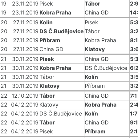
19
23.11.2019
Písek
Tábor
2:
19
23.11.2019
Kobra Praha
China GD
14
20
27.11.2019
Kolín
Písek
5:
20
27.11.2019
DS Č.Budějovice
Tábor
3:
20
27.11.2019
Příbram
Kobra Praha
8:1
20
27.11.2019
China GD
Klatovy
3:
21
30.11.2019
Písek
China GD
5:
21
30.11.2019
Kobra Praha
DS Č.Budějovice
6:
21
30.11.2019
Tábor
Kolín
3:
21
30.11.2019
Klatovy
Příbram
3:
22
12.10.2019
Tábor
China GD
7:1
22
04.12.2019
Klatovy
Kobra Praha
2:
22
04.12.2019
DS Č.Budějovice
Kolín
1:7
22
04.12.2019
Tábor
China GD
9:1
22
04.12.2019
Písek
Příbram
2: