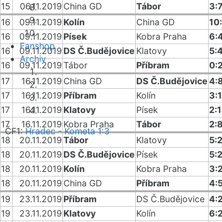
15
06.11.2019
China GD
Tábor
3:
16
09.11.2019
Kolín
China GD
10
16
09.11.2019
Písek
Kobra Praha
6:
Fanshop
16
09.11.2019
DS Č.Budějovice
Klatovy
5:
Archiv
16
09.11.2019
Tábor
Příbram
0:
17
16.11.2019
China GD
DS Č.Budějovice
4:
17
16.11.2019
Příbram
Kolín
3:1
17
16.11.2019
Klatovy
Písek
2:
17
16.11.2019
Kobra Praha
Tábor
2:
ČF1:
Hradec - Kometa 1:3
18
20.11.2019
Tábor
Klatovy
5:
18
20.11.2019
DS Č.Budějovice
Písek
5:
18
20.11.2019
Kolín
Kobra Praha
3:
18
20.11.2019
China GD
Příbram
4:
19
23.11.2019
Příbram
DS Č.Budějovice
4:
19
23.11.2019
Klatovy
Kolín
6: