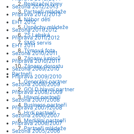
Realizační týmy
Sezóna 2012/2013
Partneři mládeže
Příprava 2012/2013
Nábor dětí
EHT 2012
Úspěchy mládeže
Sezóna 2011/2012
ZŠ Labská
Příprava 2011/2012
SMS servis
EHT 2011
Týmová fota
Sezóna 2010/2011
Zápasy juniorů
Příprava 2010/2011
Zápasy dorostu
Sezóna 2009/2010
Partneři
Příprava 2009/2010
Generální partner
Sezóna 2008/2009
GOLD hlavní partner
Příprava 2008/2009
Hlavní partneři
Sezóna 2007/2008
Business partneři
Příprava 2007/2008
Hrdí partneři
Sezóna 2006/2007
Mediální partneři
Příprava 2006/2007
Partneři mládeže
Sezóna 2005/2006