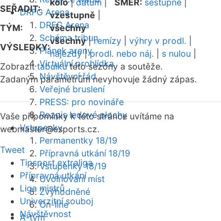
kolo
|
datum
|
SMĚR:
sestupně
|
SEŘADIT:
DRFG Arena
vzestupně
|
DRFG Arena
TÝM:
všechny
Schéma tribun
všechny
|
remízy
|
výhry v prodl.
|
VÝSLEDKY:
Plánek areny
nájezdy
|
prodl. nebo náj.
|
s nulou
|
Virtuální prohlídka
Zobrazit
tabulku
této sezóny a soutěže.
Návštěvní řád
Zadaným parametrům nevyhovuje žádný zápas.
Veřejné bruslení
PRESS: pro novináře
Rozpis ledové plochy
Vaše připomínky k této stránce uvítáme na
Vstupenky
webmaster
@esports.cz.
Permanentky 18/19
Tweet
Přípravná utkání 18/19
Tipsport extraliga
Vstupenky 18/19
Přípravná utkání
Uvolňování míst
Liga mistrů
Zvýhodněné
Univerzitní souboj
On-line
Návštěvnost
A-tým