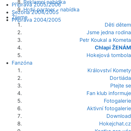
Reklamní nabídka
Příprava 2005/2006
Hrdý partner - nabídka
Sezóna 2004/2005
Žijeme
Příprava 2004/2005
Děti dětem
Jsme jedna rodina
Petr Koukal a Kometa
Chlapi ŽENÁM
Hokejová tombola
Fanzóna
Království Komety
Dortiáda
Ptejte se
Fan klub informuje
Fotogalerie
Aktivní fotogalerie
Download
Hokejchat.cz