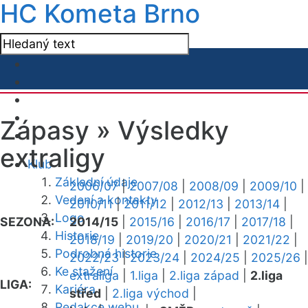
HC Kometa Brno
Zápasy »
Výsledky
extraligy
Klub
Základní údaje
2006/07
|
2007/08
|
2008/09
|
2009/10
|
Vedení a kontakty
2010/11
|
2011/12
|
2012/13
|
2013/14
|
Logo
SEZONA:
2014/15
|
2015/16
|
2016/17
|
2017/18
|
Historie
2018/19
|
2019/20
|
2020/21
|
2021/22
|
Podrobná historie
2022/23
|
2023/24
|
2024/25
|
2025/26
|
Ke stažení
extraliga
|
1.liga
|
2.liga západ
|
2.liga
LIGA:
Kariéra
střed
|
2.liga východ
|
Redakce webu