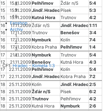
15
15.11.2009
Pelhřimov
Žďár n/S
5:4
15
15.11.2009
Jindř. Hradec
Písek
5:3
15
15.11.2009
Kutná Hora
Trutnov
4:2
Fanshop
16
17.11.2009
Žďár n/S
Jindř. Hradec
1:11
Archiv
16
17.11.2009
Trutnov
Benešov
3:4
16
17.11.2009
Nymburk
Kolín
7:4
16
17.11.2009
Kobra Praha
Pelhřimov
1:4
17
21.11.2009
Nymburk
Trutnov
5:4
17
21.11.2009
Benešov
Kutná Hora
4:3
ČF1:
Hradec - Kometa 1:3
17
22.11.2009
Pelhřimov
Kolín
5:4
17
22.11.2009
Jindř. Hradec
Kobra Praha
7:2
18
25.11.2009
Kolín
Jindř. Hradec
2:5
18
25.11.2009
Žďár n/S
Písek
6:2
18
25.11.2009
Trutnov
Pelhřimov
4:2
18
25.11.2009
Kutná Hora
Nymburk
2:6