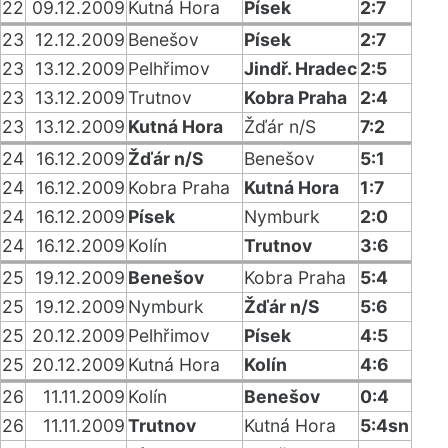
22
09.12.2009
Kutná Hora
Písek
2:7
23
12.12.2009
Benešov
Písek
2:7
23
13.12.2009
Pelhřimov
Jindř. Hradec
2:5
23
13.12.2009
Trutnov
Kobra Praha
2:4
23
13.12.2009
Kutná Hora
Žďár n/S
7:2
24
16.12.2009
Žďár n/S
Benešov
5:1
24
16.12.2009
Kobra Praha
Kutná Hora
1:7
24
16.12.2009
Písek
Nymburk
2:0
24
16.12.2009
Kolín
Trutnov
3:6
25
19.12.2009
Benešov
Kobra Praha
5:4
25
19.12.2009
Nymburk
Žďár n/S
5:6
25
20.12.2009
Pelhřimov
Písek
4:5
25
20.12.2009
Kutná Hora
Kolín
4:6
26
11.11.2009
Kolín
Benešov
0:4
26
11.11.2009
Trutnov
Kutná Hora
5:4sn