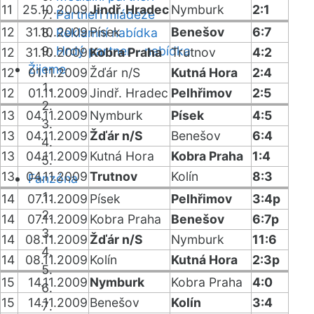
11
25.10.2009
Jindř. Hradec
Nymburk
2:1
Partneři mládeže
12
31.10.2009
Písek
Benešov
6:7
Reklamní nabídka
Hrdý partner - nabídka
12
31.10.2009
Kobra Praha
Trutnov
4:2
Žijeme
12
01.11.2009
Žďár n/S
Kutná Hora
2:4
12
01.11.2009
Jindř. Hradec
Pelhřimov
2:5
13
04.11.2009
Nymburk
Písek
4:5
13
04.11.2009
Žďár n/S
Benešov
6:4
13
04.11.2009
Kutná Hora
Kobra Praha
1:4
13
04.11.2009
Trutnov
Kolín
8:3
Fanzóna
14
07.11.2009
Písek
Pelhřimov
3:4p
14
07.11.2009
Kobra Praha
Benešov
6:7p
14
08.11.2009
Žďár n/S
Nymburk
11:6
14
08.11.2009
Kolín
Kutná Hora
2:3p
15
14.11.2009
Nymburk
Kobra Praha
4:0
15
14.11.2009
Benešov
Kolín
3:4