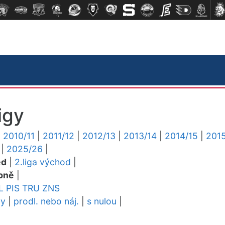
igy
|
2010/11
|
2011/12
|
2012/13
|
2013/14
|
2014/15
|
2015
|
2025/26
|
ed
|
2.liga východ
|
pně
|
L
PIS
TRU
ZNS
dy
|
prodl. nebo náj.
|
s nulou
|