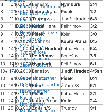
Mládež
8
10.10.2009
Benešov
Nymburk
3:4
Kontakty a informace
8
10.10.2009
Kobra Praha
Písek
1:2
Realizační týmy
8
11.10.2009
Trutnov
Jindř. Hradec
6:3
Partneři mládeže
8
11.10.2009
Nábor dětí
Kutná Hora
Pelhřimov
3:2
Úspěchy mládeže
9
14.10.2009
Písek
Kolín
3:0
ZŠ Labská
9
14.10.2009
Žďár n/S
Kobra Praha
0:5
SMS servis
9
14.10.2009
Jindř. Hradec
Kutná Hora
5:4
Týmová fota
9
14.10.2009
Pelhřimov
Benešov
7:5
Zápasy juniorů
10
17.10.2009
Nymburk
Pelhřimov
6:1
Zápasy dorostu
10
17.10.2009
Benešov
Jindř. Hradec
4:5sn
Partneři
Generální partner
10
18.10.2009
Trutnov
Písek
0:4
GOLD hlavní partner
10
18.10.2009
Kolín
Žďár n/S
5:1
Hlavní partneři
11
24.10.2009
Písek
Kutná Hora
2:1
Business partneři
11
24.10.2009
Kobra Praha
Kolín
2:4
Hrdí partneři
11
25.10.2009
Žďár n/S
Trutnov
9:1
Mediální partneři