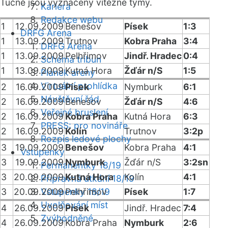
Tučně jsou vyznačeny vítězné týmy.
Kariéra
Redakce webu
1
12.09.2009
Benešov
Písek
1:3
DRFG Arena
1
13.09.2009
Trutnov
Kobra Praha
3:4
DRFG Arena
1
13.09.2009
Pelhřimov
Jindř. Hradec
0:4
Schéma tribun
1
13.09.2009
Kutná Hora
Žďár n/S
1:5
Plánek areny
Virtuální prohlídka
2
16.09.2009
Písek
Nymburk
6:1
Návštěvní řád
2
16.09.2009
Benešov
Žďár n/S
4:6
Veřejné bruslení
2
16.09.2009
Kobra Praha
Kutná Hora
6:3
PRESS: pro novináře
2
16.09.2009
Kolín
Trutnov
3:2p
Rozpis ledové plochy
3
19.09.2009
Benešov
Kobra Praha
4:1
Vstupenky
3
19.09.2009
Nymburk
Žďár n/S
3:2sn
Permanentky 18/19
3
20.09.2009
Kutná Hora
Kolín
4:1
Přípravná utkání 18/19
3
20.09.2009
Vstupenky 18/19
Pelhřimov
Písek
1:7
Uvolňování míst
4
26.09.2009
Písek
Jindř. Hradec
7:4
Zvýhodněné
4
26.09.2009
Kobra Praha
Nymburk
2:6