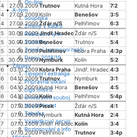
On-line
4
27.09.2009
Trutnov
Kutná Hora
7:2
A-tým
4
27.09.2009
Kolín
Benešov
3:5
Soupiska
4
27.09.2009
Žďár n/S
Pelhřimov
6:3
Změny v kádru
5
30.09.2009
Jindř. Hradec
Žďár n/S
4:1
Realizační tým
Statistiky
5
30.09.2009
Benešov
Trutnov
5:4
Zranění / nemocní hráči
5
30.09.2009
Pelhřimov
Kobra Praha
4:3p
Dresy 2018/19
5
30.09.2009
Nymburk
Kolín
5:2
Zápasy
6
03.10.2009
Kobra Praha
Jindř. Hradec
4:3
Tipsport extraliga
6
04.10.2009
Trutnov
Nymburk
3:1
Přípravná utkání
6
04.10.2009
Kutná Hora
Benešov
4:5
Liga mistrů
6
04.10.2009
Kolín
Pelhřimov
5:4p
Univerzitní souboj
Návštěvnost
7
07.10.2009
Písek
Žďár n/S
4:1
Tabulka
7
07.10.2009
Nymburk
Kutná Hora
2:4
Výsledkový servis
7
07.10.2009
Jindř. Hradec
Kolín
3:4
Rozlosování a info
7
07.10.2009
Pelhřimov
Trutnov
3:4p