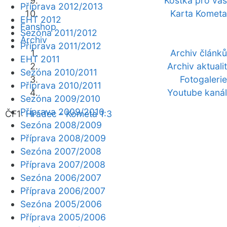
Kostka pro vás
Příprava 2012/2013
Karta Kometa
EHT 2012
Fanshop
Sezóna 2011/2012
Archiv
Příprava 2011/2012
Archiv článků
EHT 2011
Archiv aktualit
Sezóna 2010/2011
Fotogalerie
Příprava 2010/2011
Youtube kanál
Sezóna 2009/2010
Příprava 2009/2010
ČF1:
Hradec - Kometa 1:3
Sezóna 2008/2009
Příprava 2008/2009
Sezóna 2007/2008
Příprava 2007/2008
Sezóna 2006/2007
Příprava 2006/2007
Sezóna 2005/2006
Příprava 2005/2006