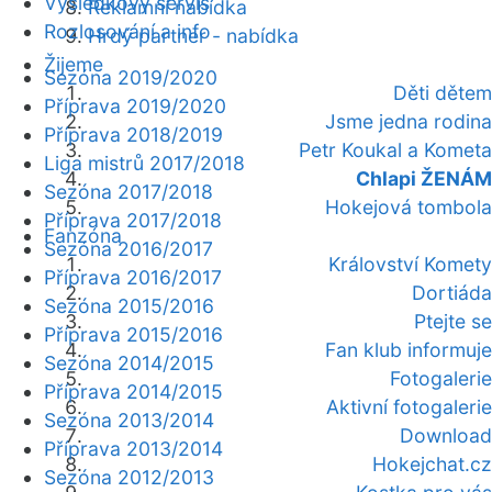
Výsledkový servis
Reklamní nabídka
Rozlosování a info
Hrdý partner - nabídka
Žijeme
Sezóna 2019/2020
Děti dětem
Příprava 2019/2020
Jsme jedna rodina
Příprava 2018/2019
Petr Koukal a Kometa
Liga mistrů 2017/2018
Chlapi ŽENÁM
Sezóna 2017/2018
Hokejová tombola
Příprava 2017/2018
Fanzóna
Sezóna 2016/2017
Království Komety
Příprava 2016/2017
Dortiáda
Sezóna 2015/2016
Ptejte se
Příprava 2015/2016
Fan klub informuje
Sezóna 2014/2015
Fotogalerie
Příprava 2014/2015
Aktivní fotogalerie
Sezóna 2013/2014
Download
Příprava 2013/2014
Hokejchat.cz
Sezóna 2012/2013