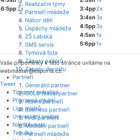
Realizační týmy
6:5pp
2x
3:4pp
2x
Partneři mládeže
3:4sn
3x
Nábor dětí
4:5pp
3x
Úspěchy mládeže
4:5sn
1x
ZŠ Labská
5:6pp
1x
SMS servis
Týmová fota
Zápasy juniorů
Vaše připomínky k této stránce uvítáme na
Zápasy dorostu
webmaster
@esports.cz.
Partneři
Tweet
Generální partner
Tipsport extraliga
GOLD hlavní partner
Přípravná utkání
Hlavní partneři
Liga mistrů
Business partneři
Univerzitní souboj
Hrdí partneři
Návštěvnost
Mediální partneři
Tabulka
Partneři mládeže