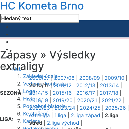
HC Kometa Brno
Zápasy »
Výsledky
extraligy
Klub
Základní údaje
2006/07
|
2007/08
|
2008/09
|
2009/10
|
Vedení a kontakty
2010/11
|
2011/12
|
2012/13
|
2013/14
|
Logo
SEZONA:
2014/15
|
2015/16
|
2016/17
|
2017/18
|
Historie
2018/19
|
2019/20
|
2020/21
|
2021/22
|
Podrobná historie
2022/23
|
2023/24
|
2024/25
|
2025/26
|
Ke stažení
extraliga
|
1.liga
|
2.liga západ
|
2.liga
LIGA:
Kariéra
střed
|
2.liga východ
|
Redakce webu