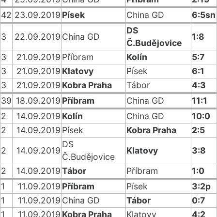
42
23.09.2019
Písek
China GD
6:5sn
DS
3
22.09.2019
China GD
1:8
Č.Budějovice
3
21.09.2019
Příbram
Kolín
5:7
3
21.09.2019
Klatovy
Písek
6:1
3
21.09.2019
Kobra Praha
Tábor
4:3
39
18.09.2019
Příbram
China GD
11:1
2
14.09.2019
Kolín
China GD
10:0
2
14.09.2019
Písek
Kobra Praha
2:5
DS
2
14.09.2019
Klatovy
3:8
Č.Budějovice
2
14.09.2019
Tábor
Příbram
1:0
1
11.09.2019
Příbram
Písek
3:2p
1
11.09.2019
China GD
Tábor
0:7
1
11.09.2019
Kobra Praha
Klatovy
4:2