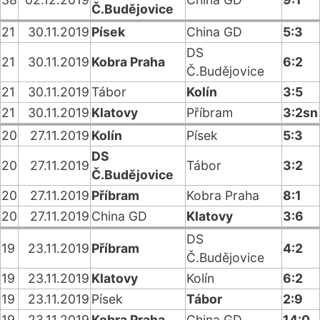
Č.Budějovice
21
30.11.2019
Písek
China GD
5:3
DS
21
30.11.2019
Kobra Praha
6:2
Č.Budějovice
21
30.11.2019
Tábor
Kolín
3:5
21
30.11.2019
Klatovy
Příbram
3:2sn
20
27.11.2019
Kolín
Písek
5:3
DS
20
27.11.2019
Tábor
3:2
Č.Budějovice
20
27.11.2019
Příbram
Kobra Praha
8:1
20
27.11.2019
China GD
Klatovy
3:6
DS
19
23.11.2019
Příbram
4:2
Č.Budějovice
19
23.11.2019
Klatovy
Kolín
6:2
19
23.11.2019
Písek
Tábor
2:9
19
23.11.2019
Kobra Praha
China GD
14:0