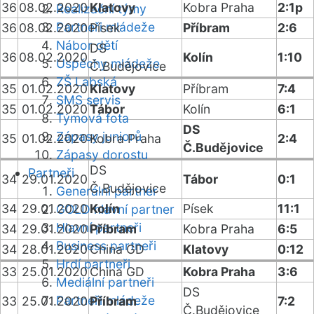
36
08.02.2020
Klatovy
Kobra Praha
2:1p
Realizační týmy
Partneři mládeže
36
08.02.2020
Písek
Příbram
2:6
Nábor dětí
DS
36
08.02.2020
Kolín
1:10
Úspěchy mládeže
Č.Budějovice
ZŠ Labská
35
01.02.2020
Klatovy
Příbram
7:4
SMS servis
35
01.02.2020
Tábor
Kolín
6:1
Týmová fota
DS
Zápasy juniorů
35
01.02.2020
Kobra Praha
2:4
Č.Budějovice
Zápasy dorostu
DS
Partneři
34
29.01.2020
Tábor
0:1
Č.Budějovice
Generální partner
34
29.01.2020
Kolín
Písek
11:1
GOLD hlavní partner
Hlavní partneři
34
29.01.2020
Příbram
Kobra Praha
6:5
Business partneři
34
28.01.2020
China GD
Klatovy
0:12
Hrdí partneři
33
25.01.2020
China GD
Kobra Praha
3:6
Mediální partneři
DS
Partneři mládeže
33
25.01.2020
Příbram
7:2
Č.Budějovice