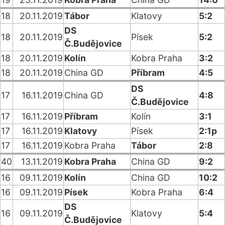
18
20.11.2019
Tábor
Klatovy
5:2
DS
18
20.11.2019
Písek
5:2
Č.Budějovice
18
20.11.2019
Kolín
Kobra Praha
3:2
18
20.11.2019
China GD
Příbram
4:5
DS
17
16.11.2019
China GD
4:8
Č.Budějovice
17
16.11.2019
Příbram
Kolín
3:1
17
16.11.2019
Klatovy
Písek
2:1p
17
16.11.2019
Kobra Praha
Tábor
2:8
40
13.11.2019
Kobra Praha
China GD
9:2
16
09.11.2019
Kolín
China GD
10:2
16
09.11.2019
Písek
Kobra Praha
6:4
DS
16
09.11.2019
Klatovy
5:4
Č.Budějovice