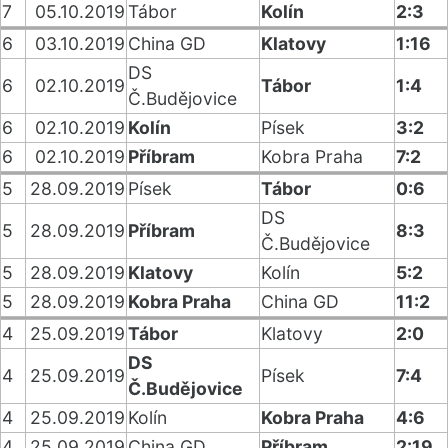
7
05.10.2019
Tábor
Kolín
2:3
6
03.10.2019
China GD
Klatovy
1:16
DS
6
02.10.2019
Tábor
1:4
Č.Budějovice
6
02.10.2019
Kolín
Písek
3:2
6
02.10.2019
Příbram
Kobra Praha
7:2
5
28.09.2019
Písek
Tábor
0:6
DS
5
28.09.2019
Příbram
8:3
Č.Budějovice
5
28.09.2019
Klatovy
Kolín
5:2
5
28.09.2019
Kobra Praha
China GD
11:2
4
25.09.2019
Tábor
Klatovy
2:0
DS
4
25.09.2019
Písek
7:4
Č.Budějovice
4
25.09.2019
Kolín
Kobra Praha
4:6
4
25.09.2019
China GD
Příbram
2:19