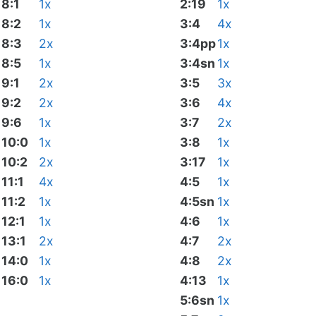
8:1
1x
2:19
1x
8:2
1x
3:4
4x
8:3
2x
3:4pp
1x
8:5
1x
3:4sn
1x
9:1
2x
3:5
3x
9:2
2x
3:6
4x
9:6
1x
3:7
2x
10:0
1x
3:8
1x
10:2
2x
3:17
1x
11:1
4x
4:5
1x
11:2
1x
4:5sn
1x
12:1
1x
4:6
1x
13:1
2x
4:7
2x
14:0
1x
4:8
2x
16:0
1x
4:13
1x
5:6sn
1x