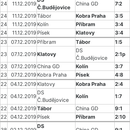
24
11.12.2019
China GD
7:2
Č.Budějovice
24
11.12.2019
Tábor
Kobra Praha
3:5
24
11.12.2019
Kolín
Příbram
3:4
24
11.12.2019
Písek
Klatovy
3:4
23
07.12.2019
Příbram
Tábor
1:5
DS
23
07.12.2019
Klatovy
2:1p
Č.Budějovice
23
07.12.2019
China GD
Kolín
3:7
23
07.12.2019
Kobra Praha
Písek
4:8
22
04.12.2019
Klatovy
Kobra Praha
2:4
DS
22
04.12.2019
Kolín
1:7
Č.Budějovice
22
04.12.2019
Tábor
China GD
9:1
22
04.12.2019
Písek
Příbram
2:10
DS
38
02.12.2019
China GD
9:1