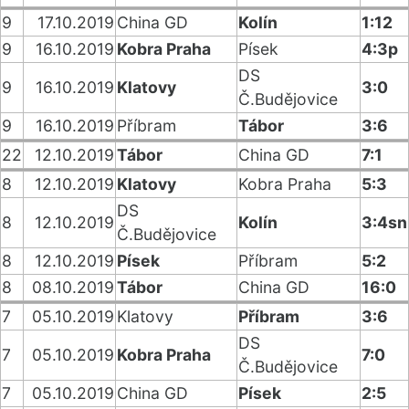
9
17.10.2019
China GD
Kolín
1:12
9
16.10.2019
Kobra Praha
Písek
4:3p
DS
9
16.10.2019
Klatovy
3:0
Č.Budějovice
9
16.10.2019
Příbram
Tábor
3:6
22
12.10.2019
Tábor
China GD
7:1
8
12.10.2019
Klatovy
Kobra Praha
5:3
DS
8
12.10.2019
Kolín
3:4sn
Č.Budějovice
8
12.10.2019
Písek
Příbram
5:2
8
08.10.2019
Tábor
China GD
16:0
7
05.10.2019
Klatovy
Příbram
3:6
DS
7
05.10.2019
Kobra Praha
7:0
Č.Budějovice
7
05.10.2019
China GD
Písek
2:5