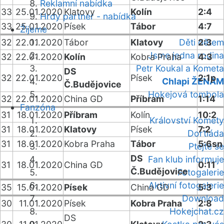
Reklamní nabídka
33
25.01.2020
Klatovy
Kolín
2:4
Hrdý partner - nabídka
33
25.01.2020
Písek
Tábor
4:7
Žijeme
32
22.01.2020
Tábor
Klatovy
Děti dětem
2:3
Jsme jedna rodina
32
22.01.2020
Kolín
Kobra Praha
4:3
Petr Koukal a Kometa
DS
32
22.01.2020
Písek
2:1p
Chlapi ŽENÁM
Č.Budějovice
Hokejová tombola
32
22.01.2020
China GD
Příbram
1:14
Fanzóna
31
18.01.2020
Příbram
Kolín
10:2
Království Komety
31
18.01.2020
Klatovy
Písek
7:2
Dortiáda
31
18.01.2020
Kobra Praha
Tábor
5:6sn
Ptejte se
DS
Fan klub informuje
31
18.01.2020
China GD
0:11
Č.Budějovice
Fotogalerie
Aktivní fotogalerie
35
15.01.2020
Písek
China GD
5:3
Download
30
11.01.2020
Písek
Kobra Praha
2:8
Hokejchat.cz
DS