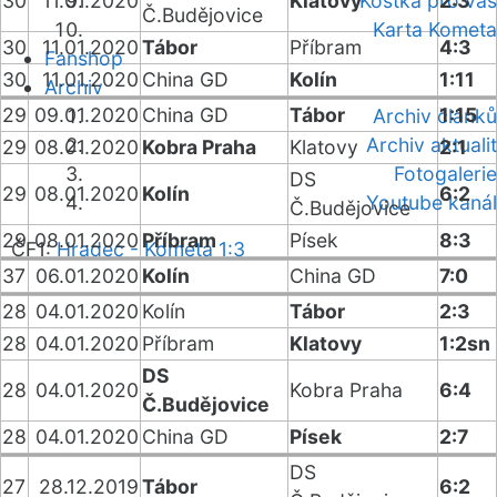
30
11.01.2020
Klatovy
Kostka pro vás
2:3
Č.Budějovice
Karta Kometa
30
11.01.2020
Tábor
Příbram
4:3
Fanshop
30
11.01.2020
China GD
Kolín
1:11
Archiv
29
09.01.2020
China GD
Tábor
1:15
Archiv článků
Archiv aktualit
29
08.01.2020
Kobra Praha
Klatovy
2:1
Fotogalerie
DS
29
08.01.2020
Kolín
6:2
Youtube kanál
Č.Budějovice
29
08.01.2020
Příbram
Písek
8:3
ČF1:
Hradec - Kometa 1:3
37
06.01.2020
Kolín
China GD
7:0
28
04.01.2020
Kolín
Tábor
2:3
28
04.01.2020
Příbram
Klatovy
1:2sn
DS
28
04.01.2020
Kobra Praha
6:4
Č.Budějovice
28
04.01.2020
China GD
Písek
2:7
DS
27
28.12.2019
Tábor
6:2