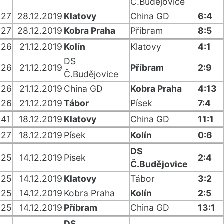
Č.Budějovice
27
28.12.2019
Klatovy
China GD
6:4
27
28.12.2019
Kobra Praha
Příbram
8:5
26
21.12.2019
Kolín
Klatovy
4:1
DS
26
21.12.2019
Příbram
2:9
Č.Budějovice
26
21.12.2019
China GD
Kobra Praha
4:13
26
21.12.2019
Tábor
Písek
7:4
41
18.12.2019
Klatovy
China GD
11:1
27
18.12.2019
Písek
Kolín
0:6
DS
25
14.12.2019
Písek
2:4
Č.Budějovice
25
14.12.2019
Klatovy
Tábor
3:2
25
14.12.2019
Kobra Praha
Kolín
2:5
25
14.12.2019
Příbram
China GD
13:1
DS