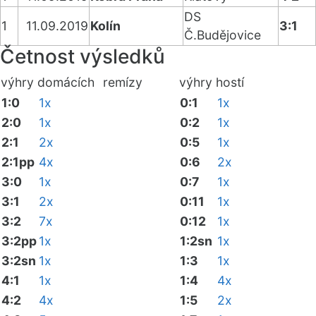
DS
1
11.09.2019
Kolín
3:1
Č.Budějovice
Četnost výsledků
výhry domácích
remízy
výhry hostí
1:0
1x
0:1
1x
2:0
1x
0:2
1x
2:1
2x
0:5
1x
2:1pp
4x
0:6
2x
3:0
1x
0:7
1x
3:1
2x
0:11
1x
3:2
7x
0:12
1x
3:2pp
1x
1:2sn
1x
3:2sn
1x
1:3
1x
4:1
1x
1:4
4x
4:2
4x
1:5
2x