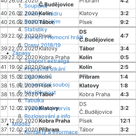
40
26.02.2020
Příbram
4:2
Č.Budějovice
Soupiska
40
26.02.2020
Kolín
Klatovy
3:2
Změny v kádru
Realizační tým
40
26.02.2020
Tábor
Písek
9:2
Statistiky
DS
39
22.02.2020
Písek
4:7
Zranění / nemocní hráči
Č.Budějovice
Dresy 2018/19
39
22.02.2020
Klatovy
Tábor
3:4
Zápasy
39
22.02.2020
Kobra Praha
Kolín
0:5
Tipsport extraliga
41
19.02.2020
Písek
Kolín
2:5
Přípravná utkání
38
15.02.2020
Liga mistrů
Kolín
Příbram
1:4
Univerzitní souboj
38
15.02.2020
Písek
Klatovy
1:8
Návštěvnost
38
15.02.2020
Tábor
Kobra Praha
4:3
Tabulka
DS
37
12.02.2020
Klatovy
3:2
Výsledkový servis
Č.Budějovice
Rozlosování a info
37
12.02.2020
Kobra Praha
Písek
12:1
Mládež
37
12.02.2020
Příbram
Tábor
3:2
Kontakty a informace