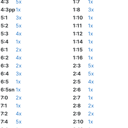
4:3
5x
1:7
1x
4:3pp
1x
1:8
3x
5:1
3x
1:10
1x
5:2
5x
1:11
1x
5:3
4x
1:12
1x
5:4
1x
1:14
1x
6:1
2x
1:15
1x
6:2
4x
1:16
1x
6:3
2x
2:3
5x
6:4
3x
2:4
5x
6:5
1x
2:5
4x
6:5sn
1x
2:6
1x
7:0
2x
2:7
1x
7:1
1x
2:8
2x
7:2
4x
2:9
2x
7:4
5x
2:10
1x