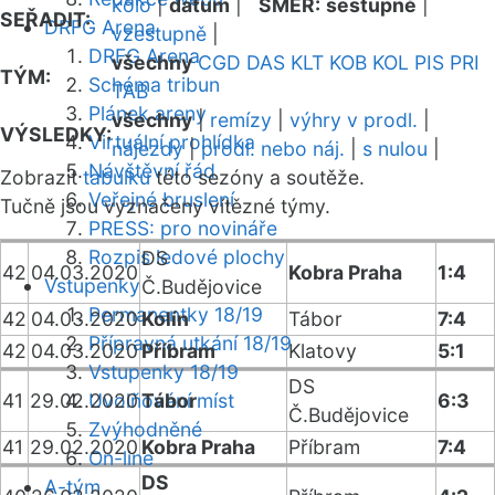
kolo
|
datum
|
SMĚR:
sestupně
|
SEŘADIT:
DRFG Arena
vzestupně
|
DRFG Arena
všechny
CGD
DAS
KLT
KOB
KOL
PIS
PRI
TÝM:
Schéma tribun
TAB
Plánek areny
všechny
|
remízy
|
výhry v prodl.
|
VÝSLEDKY:
Virtuální prohlídka
nájezdy
|
prodl. nebo náj.
|
s nulou
|
Návštěvní řád
Zobrazit
tabulku
této sezóny a soutěže.
Veřejné bruslení
Tučně jsou vyznačeny vítězné týmy.
PRESS: pro novináře
Rozpis ledové plochy
DS
42
04.03.2020
Kobra Praha
1:4
Vstupenky
Č.Budějovice
Permanentky 18/19
42
04.03.2020
Kolín
Tábor
7:4
Přípravná utkání 18/19
42
04.03.2020
Příbram
Klatovy
5:1
Vstupenky 18/19
DS
41
29.02.2020
Uvolňování míst
Tábor
6:3
Č.Budějovice
Zvýhodněné
41
29.02.2020
Kobra Praha
Příbram
7:4
On-line
DS
A-tým