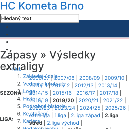
HC Kometa Brno
Zápasy »
Výsledky
extraligy
Klub
Základní údaje
2006/07
|
2007/08
|
2008/09
|
2009/10
|
Vedení a kontakty
2010/11
|
2011/12
|
2012/13
|
2013/14
|
Logo
SEZONA:
2014/15
|
2015/16
|
2016/17
|
2017/18
|
Historie
2018/19
|
2019/20
|
2020/21
|
2021/22
|
Podrobná historie
2022/23
|
2023/24
|
2024/25
|
2025/26
|
Ke stažení
extraliga
|
1.liga
|
2.liga západ
|
2.liga
LIGA:
Kariéra
střed
|
2.liga východ
|
Redakce webu