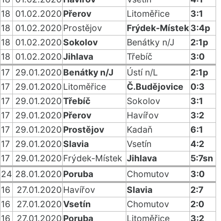
18
01.02.2020
Přerov
Litoměřice
3:1
18
01.02.2020
Prostějov
Frýdek-Místek
3:4p
18
01.02.2020
Sokolov
Benátky n/J
2:1p
18
01.02.2020
Jihlava
Třebíč
3:0
17
29.01.2020
Benátky n/J
Ústí n/L
2:1p
17
29.01.2020
Litoměřice
Č.Budějovice
0:3
17
29.01.2020
Třebíč
Sokolov
3:1
17
29.01.2020
Přerov
Havířov
3:2
17
29.01.2020
Prostějov
Kadaň
6:1
17
29.01.2020
Slavia
Vsetín
4:2
17
29.01.2020
Frýdek-Místek
Jihlava
5:7sn
24
28.01.2020
Poruba
Chomutov
3:0
16
27.01.2020
Havířov
Slavia
2:7
16
27.01.2020
Vsetín
Chomutov
2:0
16
27.01.2020
Poruba
Litoměřice
3:2