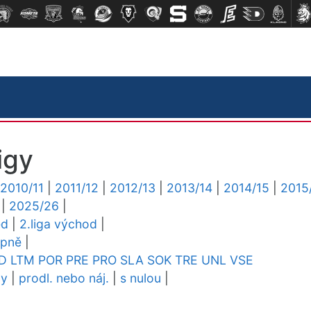
igy
2010/11
|
2011/12
|
2012/13
|
2013/14
|
2014/15
|
2015
|
2025/26
|
ed
|
2.liga východ
|
upně
|
D
LTM
POR
PRE
PRO
SLA
SOK
TRE
UNL
VSE
dy
|
prodl. nebo náj.
|
s nulou
|