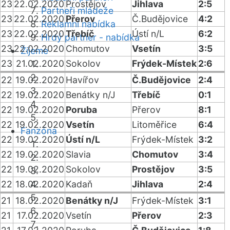
23
22.02.2020
Prostějov
Jihlava
2:5
Partneři mládeže
23
22.02.2020
Přerov
Č.Budějovice
4:2
Reklamní nabídka
23
22.02.2020
Třebíč
Ústí n/L
6:2
Hrdý partner - nabídka
23
22.02.2020
Chomutov
Vsetín
3:5
Žijeme
23
21.02.2020
Sokolov
Frýdek-Místek
2:6
22
19.02.2020
Havířov
Č.Budějovice
2:4
22
19.02.2020
Benátky n/J
Třebíč
0:1
22
19.02.2020
Poruba
Přerov
8:1
22
19.02.2020
Vsetín
Litoměřice
6:4
Fanzóna
22
19.02.2020
Ústí n/L
Frýdek-Místek
3:2
22
19.02.2020
Slavia
Chomutov
3:4
22
19.02.2020
Sokolov
Prostějov
3:5
22
18.02.2020
Kadaň
Jihlava
2:4
21
18.02.2020
Benátky n/J
Frýdek-Místek
3:1
21
17.02.2020
Vsetín
Přerov
2:3