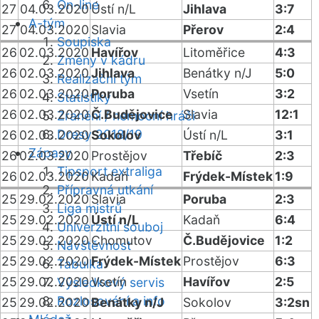
On-line
27
04.03.2020
Ústí n/L
Jihlava
3:7
A-tým
27
04.03.2020
Slavia
Přerov
2:4
Soupiska
26
02.03.2020
Havířov
Litoměřice
4:3
Změny v kádru
26
02.03.2020
Jihlava
Benátky n/J
5:0
Realizační tým
26
02.03.2020
Poruba
Vsetín
3:2
Statistiky
26
02.03.2020
Č.Budějovice
Slavia
12:1
Zranění / nemocní hráči
Dresy 2018/19
26
02.03.2020
Sokolov
Ústí n/L
3:1
Zápasy
26
02.03.2020
Prostějov
Třebíč
2:3
Tipsport extraliga
26
02.03.2020
Kadaň
Frýdek-Místek
1:9
Přípravná utkání
25
29.02.2020
Slavia
Poruba
2:3
Liga mistrů
25
29.02.2020
Ústí n/L
Kadaň
6:4
Univerzitní souboj
25
29.02.2020
Chomutov
Č.Budějovice
1:2
Návštěvnost
25
29.02.2020
Frýdek-Místek
Prostějov
6:3
Tabulka
25
29.02.2020
Vsetín
Havířov
2:5
Výsledkový servis
Rozlosování a info
25
29.02.2020
Benátky n/J
Sokolov
3:2sn