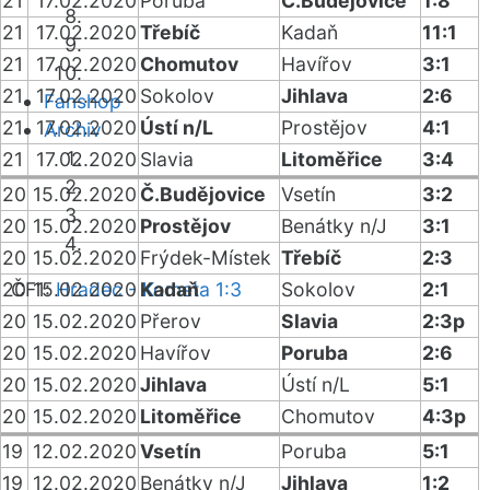
21
17.02.2020
Poruba
Č.Budějovice
1:8
21
17.02.2020
Třebíč
Kadaň
11:1
21
17.02.2020
Chomutov
Havířov
3:1
21
17.02.2020
Sokolov
Jihlava
2:6
Fanshop
21
17.02.2020
Ústí n/L
Prostějov
4:1
Archiv
21
17.02.2020
Slavia
Litoměřice
3:4
20
15.02.2020
Č.Budějovice
Vsetín
3:2
20
15.02.2020
Prostějov
Benátky n/J
3:1
20
15.02.2020
Frýdek-Místek
Třebíč
2:3
ČF1:
20
15.02.2020
Hradec - Kometa 1:3
Kadaň
Sokolov
2:1
20
15.02.2020
Přerov
Slavia
2:3p
20
15.02.2020
Havířov
Poruba
2:6
20
15.02.2020
Jihlava
Ústí n/L
5:1
20
15.02.2020
Litoměřice
Chomutov
4:3p
19
12.02.2020
Vsetín
Poruba
5:1
19
12.02.2020
Benátky n/J
Jihlava
1:2