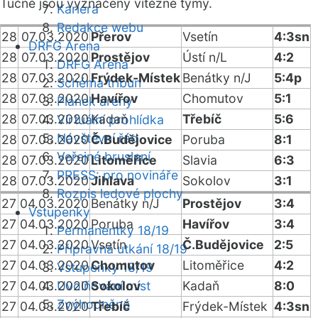
Tučně jsou vyznačeny vítězné týmy.
Kariéra
Redakce webu
28
07.03.2020
Přerov
Vsetín
4:3sn
DRFG Arena
28
07.03.2020
Prostějov
Ústí n/L
4:2
DRFG Arena
28
07.03.2020
Frýdek-Místek
Benátky n/J
5:4p
Schéma tribun
28
07.03.2020
Havířov
Chomutov
5:1
Plánek areny
28
07.03.2020
Kadaň
Třebíč
5:6
Virtuální prohlídka
Návštěvní řád
28
07.03.2020
Č.Budějovice
Poruba
8:1
Veřejné bruslení
28
07.03.2020
Litoměřice
Slavia
6:3
PRESS: pro novináře
28
07.03.2020
Jihlava
Sokolov
3:1
Rozpis ledové plochy
27
04.03.2020
Benátky n/J
Prostějov
3:4
Vstupenky
27
04.03.2020
Poruba
Havířov
3:4
Permanentky 18/19
27
04.03.2020
Vsetín
Č.Budějovice
2:5
Přípravná utkání 18/19
27
04.03.2020
Chomutov
Litoměřice
4:2
Vstupenky 18/19
27
04.03.2020
Uvolňování míst
Sokolov
Kadaň
8:0
Zvýhodněné
27
04.03.2020
Třebíč
Frýdek-Místek
4:3sn