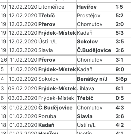
19
12.02.2020
Litoměřice
Havířov
1:5
19
12.02.2020
Třebíč
Prostějov
5:2
19
12.02.2020
Přerov
Chomutov
2:0
19
12.02.2020
Frýdek-Místek
Kadaň
5:3
19
12.02.2020
Ústí n/L
Sokolov
3:5
19
12.02.2020
Slavia
Č.Budějovice
3:6
26
11.02.2020
Přerov
Chomutov
3:1
5
11.02.2020
Frýdek-Místek
Kadaň
9:0
4
10.02.2020
Sokolov
Benátky n/J
5:6p
3
09.02.2020
Frýdek-Místek
Jihlava
6:1
6
03.02.2020
Frýdek-Místek
Třebíč
0:5
18
01.02.2020
Č.Budějovice
Chomutov
4:3
18
01.02.2020
Poruba
Slavia
3:6
18
01.02.2020
Kadaň
Ústí n/L
4:2
18
01.02.2020
Havířov
Vsetín
4:1