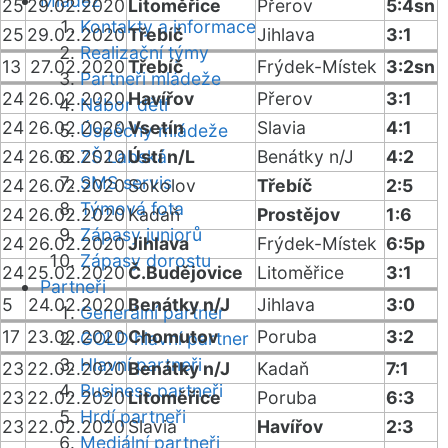
Mládež
25
29.02.2020
Litoměřice
Přerov
5:4sn
Kontakty a informace
25
29.02.2020
Třebíč
Jihlava
3:1
Realizační týmy
13
27.02.2020
Třebíč
Frýdek-Místek
3:2sn
Partneři mládeže
24
26.02.2020
Havířov
Přerov
3:1
Nábor dětí
24
26.02.2020
Vsetín
Slavia
4:1
Úspěchy mládeže
24
26.02.2020
ZŠ Labská
Ústí n/L
Benátky n/J
4:2
SMS servis
24
26.02.2020
Sokolov
Třebíč
2:5
Týmová fota
24
26.02.2020
Kadaň
Prostějov
1:6
Zápasy juniorů
24
26.02.2020
Jihlava
Frýdek-Místek
6:5p
Zápasy dorostu
24
25.02.2020
Č.Budějovice
Litoměřice
3:1
Partneři
5
24.02.2020
Benátky n/J
Jihlava
3:0
Generální partner
17
23.02.2020
Chomutov
Poruba
3:2
GOLD hlavní partner
Hlavní partneři
23
22.02.2020
Benátky n/J
Kadaň
7:1
Business partneři
23
22.02.2020
Litoměřice
Poruba
6:3
Hrdí partneři
23
22.02.2020
Slavia
Havířov
2:3
Mediální partneři