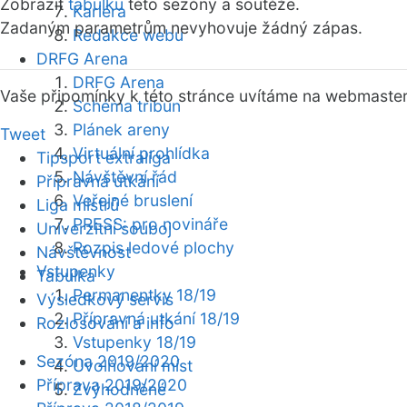
Zobrazit
tabulku
této sezóny a soutěže.
Kariéra
Zadaným parametrům nevyhovuje žádný zápas.
Redakce webu
DRFG Arena
DRFG Arena
Vaše připomínky k této stránce uvítáme na webmaste
Schéma tribun
Plánek areny
Tweet
Virtuální prohlídka
Tipsport extraliga
Návštěvní řád
Přípravná utkání
Veřejné bruslení
Liga mistrů
PRESS: pro novináře
Univerzitní souboj
Rozpis ledové plochy
Návštěvnost
Vstupenky
Tabulka
Permanentky 18/19
Výsledkový servis
Přípravná utkání 18/19
Rozlosování a info
Vstupenky 18/19
Sezóna 2019/2020
Uvolňování míst
Příprava 2019/2020
Zvýhodněné