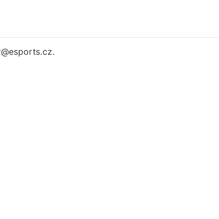
r
@esports.cz.