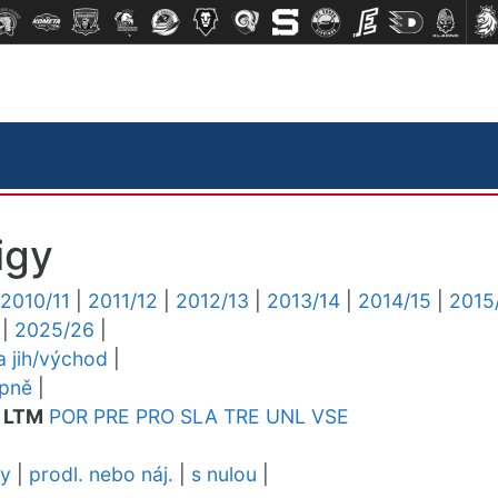
igy
2010/11
|
2011/12
|
2012/13
|
2013/14
|
2014/15
|
2015
|
2025/26
|
ga jih/východ
|
upně
|
LTM
POR
PRE
PRO
SLA
TRE
UNL
VSE
dy
|
prodl. nebo náj.
|
s nulou
|