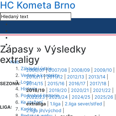
HC Kometa Brno
Zápasy »
Výsledky
extraligy
Klub
Základní údaje
2006/07
|
2007/08
|
2008/09
|
2009/10
|
Vedení a kontakty
2010/11
|
2011/12
|
2012/13
|
2013/14
|
Logo
SEZONA:
2014/15
|
2015/16
|
2016/17
|
2017/18
|
Historie
2018/19
|
2019/20
|
2020/21
|
2021/22
|
Podrobná historie
2022/23
|
2023/24
|
2024/25
|
2025/26
|
Ke stažení
extraliga
|
1.liga
|
2.liga sever/střed
|
LIGA:
Kariéra
2.liga jih/východ
|
Redakce webu