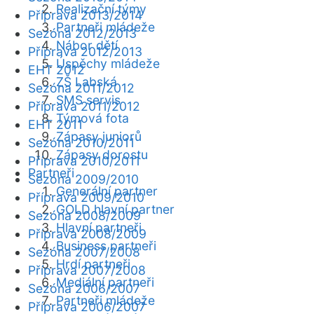
Realizační týmy
Příprava 2013/2014
Partneři mládeže
Sezóna 2012/2013
Nábor dětí
Příprava 2012/2013
Úspěchy mládeže
EHT 2012
ZŠ Labská
Sezóna 2011/2012
SMS servis
Příprava 2011/2012
Týmová fota
EHT 2011
Zápasy juniorů
Sezóna 2010/2011
Zápasy dorostu
Příprava 2010/2011
Partneři
Sezóna 2009/2010
Generální partner
Příprava 2009/2010
GOLD hlavní partner
Sezóna 2008/2009
Hlavní partneři
Příprava 2008/2009
Business partneři
Sezóna 2007/2008
Hrdí partneři
Příprava 2007/2008
Mediální partneři
Sezóna 2006/2007
Partneři mládeže
Příprava 2006/2007