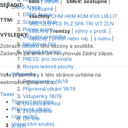
kolo
|
datum
|
SMĚR:
sestupně
|
SEŘADIT:
DRFG Arena
vzestupně
|
DRFG Arena
všechny
CHM
HKM
KOM
KVA
LIB
LIT
TÝM:
Schéma tribun
MBL
OLO
PCE
PLZ
SPA
TRI
VIT
ZLN
Plánek areny
všechny
|
remízy
|
výhry v prodl.
|
VÝSLEDKY:
Virtuální prohlídka
nájezdy
|
prodl. nebo náj.
|
s nulou
|
Návštěvní řád
Zobrazit
tabulku
této sezóny a soutěže.
Veřejné bruslení
Zadaným parametrům nevyhovuje žádný zápas.
PRESS: pro novináře
Rozpis ledové plochy
Vstupenky
Vaše připomínky k této stránce uvítáme na
Permanentky 18/19
webmaster
@esports.cz.
Přípravná utkání 18/19
Tweet
Vstupenky 18/19
Tipsport extraliga
Uvolňování míst
Přípravná utkání
Zvýhodněné
Liga mistrů
On-line
Univerzitní souboj
A-tým