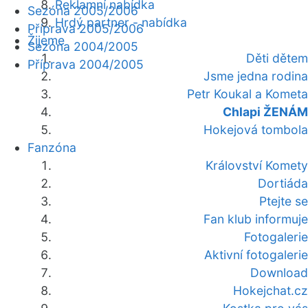
Reklamní nabídka
Sezóna 2005/2006
Hrdý partner - nabídka
Příprava 2005/2006
Žijeme
Sezóna 2004/2005
Děti dětem
Příprava 2004/2005
Jsme jedna rodina
Petr Koukal a Kometa
Chlapi ŽENÁM
Hokejová tombola
Fanzóna
Království Komety
Dortiáda
Ptejte se
Fan klub informuje
Fotogalerie
Aktivní fotogalerie
Download
Hokejchat.cz