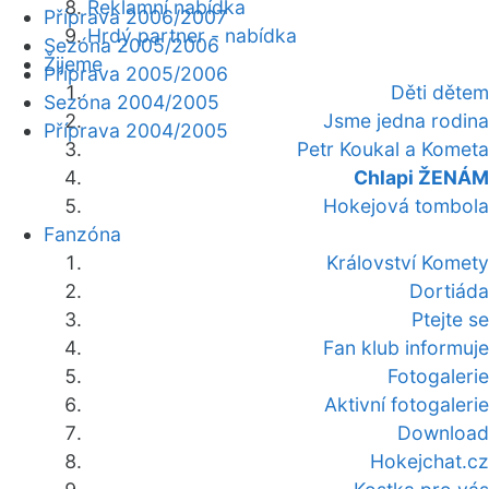
Reklamní nabídka
Příprava 2006/2007
Hrdý partner - nabídka
Sezóna 2005/2006
Žijeme
Příprava 2005/2006
Děti dětem
Sezóna 2004/2005
Jsme jedna rodina
Příprava 2004/2005
Petr Koukal a Kometa
Chlapi ŽENÁM
Hokejová tombola
Fanzóna
Království Komety
Dortiáda
Ptejte se
Fan klub informuje
Fotogalerie
Aktivní fotogalerie
Download
Hokejchat.cz