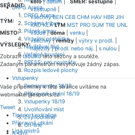
kolo
|
datum
|
SMĚR:
sestupně
|
SEŘADIT:
DRFG Arena
vzestupně
|
DRFG Arena
všechny
BEN
CEB
CHM
HAV
HBR
JIH
TÝM:
Schéma tribun
KAD
KLA
LTM
MST
PRO
SUM
TRE
UNL
Plánek areny
MÍSTO:
všude
|
doma
|
venku
|
Virtuální prohlídka
všechny
|
remízy
|
výhry v prodl.
|
VÝSLEDKY:
Návštěvní řád
nájezdy
|
prodl. nebo náj.
|
s nulou
|
Veřejné bruslení
Zobrazit
tabulku
této sezóny a soutěže.
PRESS: pro novináře
Zadaným parametrům nevyhovuje žádný zápas.
Rozpis ledové plochy
Vstupenky
Permanentky 18/19
Vaše připomínky k této stránce uvítáme na
Přípravná utkání 18/19
webmaster
@esports.cz.
Vstupenky 18/19
Tweet
Uvolňování míst
Tipsport extraliga
Zvýhodněné
Přípravná utkání
On-line
Liga mistrů
A-tým