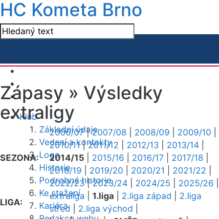
HC Kometa Brno
Zápasy »
Výsledky
extraligy
Klub
Základní údaje
2006/07
|
2007/08
|
2008/09
|
2009/10
|
Vedení a kontakty
2010/11
|
2011/12
|
2012/13
|
2013/14
|
Logo
SEZONA:
2014/15
|
2015/16
|
2016/17
|
2017/18
|
Historie
2018/19
|
2019/20
|
2020/21
|
2021/22
|
Podrobná historie
2022/23
|
2023/24
|
2024/25
|
2025/26
|
Ke stažení
extraliga
|
1.liga
|
2.liga západ
|
2.liga
LIGA:
Kariéra
střed
|
2.liga východ
|
Redakce webu