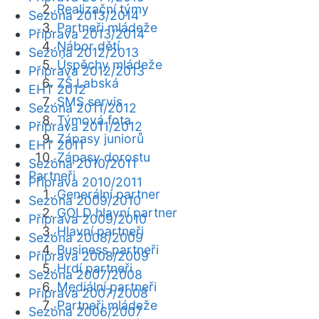
Realizační týmy
Sezóna 2013/2014
Partneři mládeže
Příprava 2013/2014
Nábor dětí
Sezóna 2012/2013
Úspěchy mládeže
Příprava 2012/2013
ZŠ Labská
EHT 2012
SMS servis
Sezóna 2011/2012
Týmová fota
Příprava 2011/2012
Zápasy juniorů
EHT 2011
Zápasy dorostu
Sezóna 2010/2011
Partneři
Příprava 2010/2011
Generální partner
Sezóna 2009/2010
GOLD hlavní partner
Příprava 2009/2010
Hlavní partneři
Sezóna 2008/2009
Business partneři
Příprava 2008/2009
Hrdí partneři
Sezóna 2007/2008
Mediální partneři
Příprava 2007/2008
Partneři mládeže
Sezóna 2006/2007