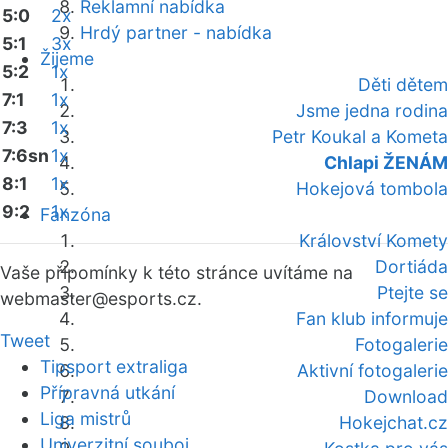
Reklamní nabídka
5:0
2x
Hrdý partner - nabídka
5:1
3x
Žijeme
5:2
1x
Děti dětem
7:1
1x
Jsme jedna rodina
7:3
1x
Petr Koukal a Kometa
7:6sn
1x
Chlapi ŽENÁM
8:1
1x
Hokejová tombola
9:2
1x
Fanzóna
Království Komety
Dortiáda
Vaše připomínky k této stránce uvítáme na
Ptejte se
webmaster
@esports.cz.
Fan klub informuje
Tweet
Fotogalerie
Tipsport extraliga
Aktivní fotogalerie
Přípravná utkání
Download
Liga mistrů
Hokejchat.cz
Univerzitní souboj