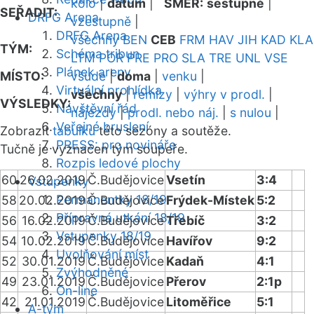
kolo
|
datum
|
SMĚR:
sestupně
|
SEŘADIT:
DRFG Arena
vzestupně
|
DRFG Arena
všechny
BEN
CEB
FRM
HAV
JIH
KAD
KLA
TÝM:
Schéma tribun
LTM
POR
PRE
PRO
SLA
TRE
UNL
VSE
Plánek areny
MÍSTO:
všude
|
doma
|
venku
|
Virtuální prohlídka
všechny
|
remízy
|
výhry v prodl.
|
VÝSLEDKY:
Návštěvní řád
nájezdy
|
prodl. nebo náj.
|
s nulou
|
Veřejné bruslení
Zobrazit
tabulku
této sezóny a soutěže.
PRESS: pro novináře
Tučně je vyznačen tým soupeře.
Rozpis ledové plochy
60
26.02.2019
Č.Budějovice
Vsetín
3:4
Vstupenky
Permanentky 18/19
58
20.02.2019
Č.Budějovice
Frýdek-Místek
5:2
Přípravná utkání 18/19
56
16.02.2019
Č.Budějovice
Třebíč
3:2
Vstupenky 18/19
54
10.02.2019
Č.Budějovice
Havířov
9:2
Uvolňování míst
52
30.01.2019
Č.Budějovice
Kadaň
4:1
Zvýhodněné
49
23.01.2019
Č.Budějovice
Přerov
2:1p
On-line
42
21.01.2019
Č.Budějovice
Litoměřice
5:1
A-tým