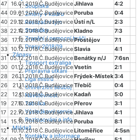
47
16.01.2019
Č.Budějovice
Jihlava
4:2
Soupiska
44
09.01.2019
Č.Budějovice
Poruba
0:4
Změny v kádru
40
29.12.2018
Č.Budějovice
Ústí n/L
2:3
Realizační tým
Statistiky
38
22.12.2018
Č.Budějovice
Kladno
7:3
Zranění / nemocní hráči
36
17.12.2018
Č.Budějovice
Prostějov
7:1
Dresy 2018/19
33
10.12.2018
Č.Budějovice
Slavia
4:1
Zápasy
31
05.12.2018
Č.Budějovice
Benátky n/J
7:6sn
Tipsport extraliga
30
01.12.2018
Č.Budějovice
Vsetín
2:1
Přípravná utkání
28
26.11.2018
Č.Budějovice
Frýdek-Místek
3:4
Liga mistrů
26
21.11.2018
Č.Budějovice
Třebíč
0:4
Univerzitní souboj
22
12.11.2018
Č.Budějovice
Kadaň
5:0
Návštěvnost
19
27.10.2018
Tabulka
Č.Budějovice
Přerov
3:1
Výsledkový servis
17
22.10.2018
Č.Budějovice
Jihlava
4:1
Rozlosování a info
14
15.10.2018
Č.Budějovice
Poruba
8:1
Mládež
12
10.10.2018
Č.Budějovice
Litoměřice
4:5sn
Kontakty a informace
24
09.10.2018
Č.Budějovice
Havířov
5:1