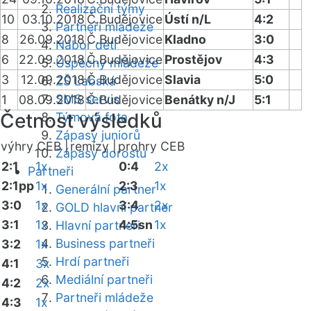
Realizační týmy
10
03.10.2018
Č.Budějovice
Ústí n/L
4:2
Partneři mládeže
8
26.09.2018
Č.Budějovice
Kladno
3:0
Nábor dětí
6
22.09.2018
Č.Budějovice
Prostějov
4:3
Úspěchy mládeže
3
12.09.2018
Č.Budějovice
Slavia
5:0
ZŠ Labská
SMS servis
1
08.09.2018
Č.Budějovice
Benátky n/J
5:1
Četnost výsledků
Týmová fota
Zápasy juniorů
výhry CEB |
remízy |
prohry CEB
Zápasy dorostu
2:1
1x
0:4
2x
Partneři
2:1pp
1x
2:3
1x
Generální partner
3:0
1x
3:4
2x
GOLD hlavní partner
3:1
1x
4:5sn
1x
Hlavní partneři
Business partneři
3:2
1x
Hrdí partneři
4:1
3x
Mediální partneři
4:2
2x
Partneři mládeže
4:3
1x