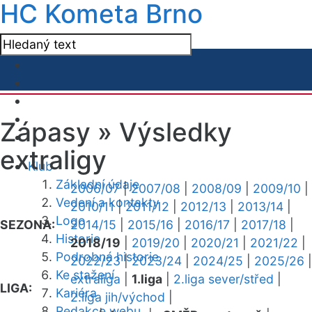
HC Kometa Brno
Zápasy »
Výsledky
extraligy
Klub
Základní údaje
2006/07
|
2007/08
|
2008/09
|
2009/10
|
Vedení a kontakty
2010/11
|
2011/12
|
2012/13
|
2013/14
|
Logo
SEZONA:
2014/15
|
2015/16
|
2016/17
|
2017/18
|
Historie
2018/19
|
2019/20
|
2020/21
|
2021/22
|
Podrobná historie
2022/23
|
2023/24
|
2024/25
|
2025/26
|
Ke stažení
extraliga
|
1.liga
|
2.liga sever/střed
|
LIGA:
Kariéra
2.liga jih/východ
|
Redakce webu