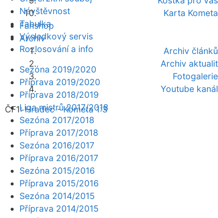
Kostka pro vás
Návštěvnost
Karta Kometa
Tabulka
Fanshop
Výsledkový servis
Archiv
Rozlosování a info
Archiv článků
Archiv aktualit
Sezóna 2019/2020
Fotogalerie
Příprava 2019/2020
Youtube kanál
Příprava 2018/2019
Liga mistrů 2017/2018
ČF1:
Hradec - Kometa 1:3
Sezóna 2017/2018
Příprava 2017/2018
Sezóna 2016/2017
Příprava 2016/2017
Sezóna 2015/2016
Příprava 2015/2016
Sezóna 2014/2015
Příprava 2014/2015