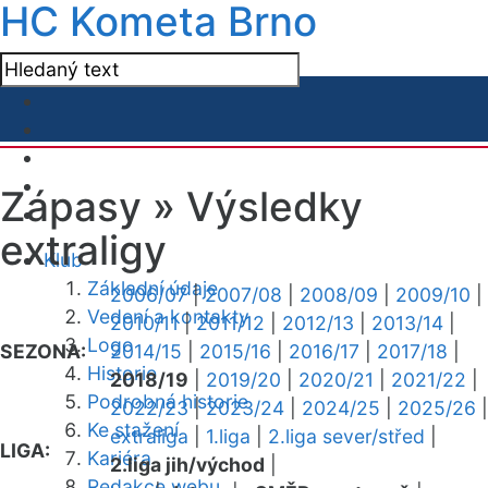
HC Kometa Brno
Zápasy »
Výsledky
extraligy
Klub
Základní údaje
2006/07
|
2007/08
|
2008/09
|
2009/10
|
Vedení a kontakty
2010/11
|
2011/12
|
2012/13
|
2013/14
|
Logo
SEZONA:
2014/15
|
2015/16
|
2016/17
|
2017/18
|
Historie
2018/19
|
2019/20
|
2020/21
|
2021/22
|
Podrobná historie
2022/23
|
2023/24
|
2024/25
|
2025/26
|
Ke stažení
extraliga
|
1.liga
|
2.liga sever/střed
|
LIGA:
Kariéra
2.liga jih/východ
|
Redakce webu