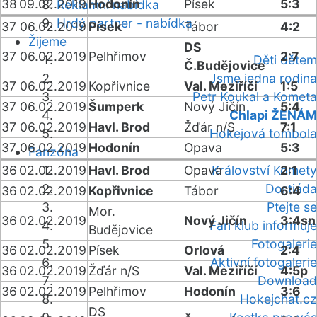
38
09.02.2019
Hodonín
Písek
5:3
Reklamní nabídka
Hrdý partner - nabídka
37
06.02.2019
Písek
Tábor
4:2
Žijeme
DS
37
06.02.2019
Pelhřimov
2:7
Děti dětem
Č.Budějovice
Jsme jedna rodina
37
06.02.2019
Kopřivnice
Val. Meziříčí
1:5
Petr Koukal a Kometa
37
06.02.2019
Šumperk
Nový Jičín
5:4
Chlapi ŽENÁM
37
06.02.2019
Havl. Brod
Žďár n/S
7:1
Hokejová tombola
37
06.02.2019
Hodonín
Opava
5:3
Fanzóna
36
02.02.2019
Havl. Brod
Opava
Království Komety
2:1
Dortiáda
36
02.02.2019
Kopřivnice
Tábor
6:4
Ptejte se
Mor.
36
02.02.2019
Nový Jičín
3:4sn
Fan klub informuje
Budějovice
Fotogalerie
36
02.02.2019
Písek
Orlová
2:4
Aktivní fotogalerie
36
02.02.2019
Žďár n/S
Val. Meziříčí
4:5p
Download
36
02.02.2019
Pelhřimov
Hodonín
3:6
Hokejchat.cz
DS