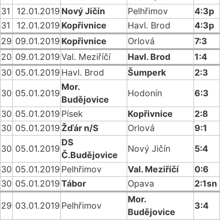
31
12.01.2019
Nový Jičín
Pelhřimov
4:3p
31
12.01.2019
Kopřivnice
Havl. Brod
4:3p
29
09.01.2019
Kopřivnice
Orlová
7:3
20
09.01.2019
Val. Meziříčí
Havl. Brod
1:4
30
05.01.2019
Havl. Brod
Šumperk
2:3
Mor.
30
05.01.2019
Hodonín
6:3
Budějovice
30
05.01.2019
Písek
Kopřivnice
2:8
30
05.01.2019
Žďár n/S
Orlová
9:1
DS
30
05.01.2019
Nový Jičín
5:4
Č.Budějovice
30
05.01.2019
Pelhřimov
Val. Meziříčí
0:6
30
05.01.2019
Tábor
Opava
2:1sn
Mor.
29
03.01.2019
Pelhřimov
3:4
Budějovice