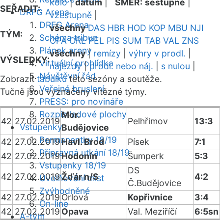
kolo
|
datum
|
SMĚR:
sestupně
|
SEŘADIT:
DRFG Arena
vzestupně
|
DRFG Arena
všechny
DAS
HBR
HOD
KOP
MBU
NJI
TÝM:
Schéma tribun
OPA
ORL
PEL
PIS
SUM
TAB
VAL
ZNS
Plánek areny
všechny
|
remízy
|
výhry v prodl.
|
VÝSLEDKY:
Virtuální prohlídka
nájezdy
|
prodl. nebo náj.
|
s nulou
|
Návštěvní řád
Zobrazit
tabulku
této sezóny a soutěže.
Veřejné bruslení
Tučně jsou vyznačeny vítězné týmy.
PRESS: pro novináře
Rozpis ledové plochy
Mor.
42
27.02.2019
Pelhřimov
13:3
Vstupenky
Budějovice
Permanentky 18/19
42
27.02.2019
Havl. Brod
Písek
7:1
Přípravná utkání 18/19
42
27.02.2019
Hodonín
Šumperk
5:3
Vstupenky 18/19
DS
42
27.02.2019
Žďár n/S
4:2
Uvolňování míst
Č.Budějovice
Zvýhodněné
42
27.02.2019
Orlová
Kopřivnice
3:4
On-line
42
27.02.2019
Opava
Val. Meziříčí
6:5sn
A-tým