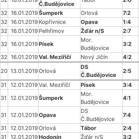
Č.Budějovice
32
16.01.2019
Šumperk
Orlová
7:2
32
16.01.2019
Kopřivnice
Opava
1:4
32
16.01.2019
Pelhřimov
Žďár n/S
2:7
Mor.
32
16.01.2019
Písek
3:2
Budějovice
32
16.01.2019
Val. Meziříčí
Nový Jičín
4:2
DS
20
13.01.2019
Orlová
2:5
Č.Budějovice
31
12.01.2019
Val. Meziříčí
Písek
3:4
Mor.
31
12.01.2019
Šumperk
4:1
Budějovice
DS
31
12.01.2019
Opava
7:4
Č.Budějovice
31
12.01.2019
Orlová
Tábor
2:4
31
12.01.2019
Hodonín
Žďár n/S
3:2