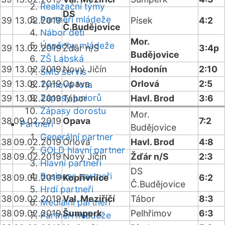
Realizační týmy
DS
Partneři mládeže
39
13.02.2019
Písek
4:2
Č.Budějovice
Nábor dětí
Mor.
Úspěchy mládeže
39
13.02.2019
Žďár n/S
3:4p
Budějovice
ZŠ Labská
39
13.02.2019
Nový Jičín
Hodonín
2:10
SMS servis
39
13.02.2019
Opava
Orlová
2:5
Týmová fota
Zápasy juniorů
39
13.02.2019
Tábor
Havl. Brod
3:6
Zápasy dorostu
Mor.
38
09.02.2019
Opava
7:2
Partneři
Budějovice
Generální partner
38
09.02.2019
Orlová
Havl. Brod
4:8
GOLD hlavní partner
38
09.02.2019
Nový Jičín
Žďár n/S
2:3
Hlavní partneři
DS
Business partneři
38
09.02.2019
Kopřivnice
6:2
Č.Budějovice
Hrdí partneři
38
09.02.2019
Val. Meziříčí
Tábor
8:3
Mediální partneři
38
09.02.2019
Šumperk
Pelhřimov
6:3
Partneři mládeže