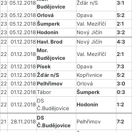
23
05.12.2018
Žďár n/S
3:1
Budějovice
23
05.12.2018
Orlová
Opava
5:2
23
05.12.2018
Šumperk
Val. Meziříčí
2:1
23
05.12.2018
Hodonín
Nový Jičín
3:2
22
01.12.2018
Havl. Brod
Nový Jičín
4:3
Mor.
22
01.12.2018
Val. Meziříčí
2:1
Budějovice
22
01.12.2018
Písek
Opava
7:3
22
01.12.2018
Žďár n/S
Kopřivnice
5:2
22
01.12.2018
Pelhřimov
Orlová
3:0
22
01.12.2018
Tábor
Šumperk
0:3
DS
22
01.12.2018
Hodonín
1:2
Č.Budějovice
DS
21
28.11.2018
Pelhřimov
7:2
Č.Budějovice