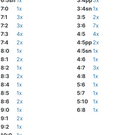
6:5sn
1x
3:4pp
5x
7:0
1x
3:4sn
1x
7:1
3x
3:5
2x
7:2
3x
3:6
7x
7:3
4x
4:5
4x
7:4
2x
4:5pp
2x
8:0
1x
4:5sn
1x
8:1
2x
4:6
1x
8:2
1x
4:7
3x
8:3
2x
4:8
1x
8:4
1x
5:6
1x
8:5
1x
5:7
1x
8:6
2x
5:10
1x
9:0
1x
6:8
1x
9:1
2x
9:2
1x