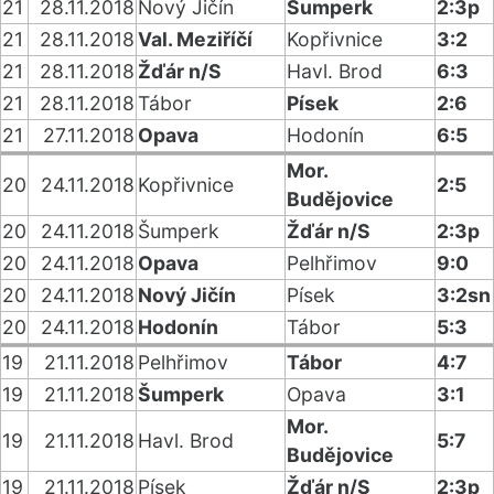
21
28.11.2018
Nový Jičín
Šumperk
2:3p
21
28.11.2018
Val. Meziříčí
Kopřivnice
3:2
21
28.11.2018
Žďár n/S
Havl. Brod
6:3
21
28.11.2018
Tábor
Písek
2:6
21
27.11.2018
Opava
Hodonín
6:5
Mor.
20
24.11.2018
Kopřivnice
2:5
Budějovice
20
24.11.2018
Šumperk
Žďár n/S
2:3p
20
24.11.2018
Opava
Pelhřimov
9:0
20
24.11.2018
Nový Jičín
Písek
3:2sn
20
24.11.2018
Hodonín
Tábor
5:3
19
21.11.2018
Pelhřimov
Tábor
4:7
19
21.11.2018
Šumperk
Opava
3:1
Mor.
19
21.11.2018
Havl. Brod
5:7
Budějovice
19
21.11.2018
Písek
Žďár n/S
2:3p