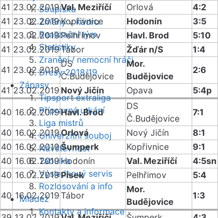
41
23.02.2019
Val. Meziříčí
Orlová
4:2
Soupiska
41
23.02.2019
Kopřivnice
Hodonín
3:5
Změny v kádru
Realizační tým
41
23.02.2019
Pelhřimov
Havl. Brod
5:10
Statistiky
41
23.02.2019
Tábor
Žďár n/S
1:4
Zranění / nemocní hráči
DS
Mor.
41
23.02.2019
2:6
Dresy 2018/19
Č.Budějovice
Budějovice
Zápasy
41
23.02.2019
Nový Jičín
Opava
5:4p
Tipsport extraliga
DS
Přípravná utkání
40
16.02.2019
Havl. Brod
7:1
Č.Budějovice
Liga mistrů
40
16.02.2019
Orlová
Nový Jičín
8:1
Univerzitní souboj
40
16.02.2019
Šumperk
Kopřivnice
9:1
Návštěvnost
40
16.02.2019
Tabulka
Hodonín
Val. Meziříčí
4:5sn
Výsledkový servis
40
16.02.2019
Písek
Pelhřimov
5:4
Rozlosování a info
Mor.
40
16.02.2019
Tábor
1:3
Mládež
Budějovice
Kontakty a informace
39
13.02.2019
Val. Meziříčí
Šumperk
4:3