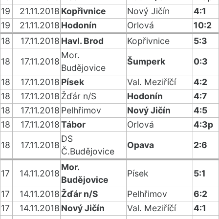
19
21.11.2018
Kopřivnice
Nový Jičín
4:1
19
21.11.2018
Hodonín
Orlová
10:2
18
17.11.2018
Havl. Brod
Kopřivnice
5:3
Mor.
18
17.11.2018
Šumperk
0:3
Budějovice
18
17.11.2018
Písek
Val. Meziříčí
4:2
18
17.11.2018
Žďár n/S
Hodonín
4:7
18
17.11.2018
Pelhřimov
Nový Jičín
4:5
18
17.11.2018
Tábor
Orlová
4:3p
DS
18
17.11.2018
Opava
2:6
Č.Budějovice
Mor.
17
14.11.2018
Písek
5:1
Budějovice
17
14.11.2018
Žďár n/S
Pelhřimov
6:2
17
14.11.2018
Nový Jičín
Val. Meziříčí
4:1