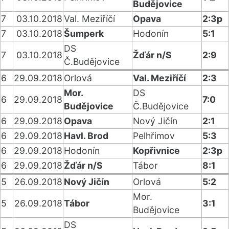
Budějovice
7
03.10.2018
Val. Meziříčí
Opava
2:3p
7
03.10.2018
Šumperk
Hodonín
5:1
DS
7
03.10.2018
Žďár n/S
2:9
Č.Budějovice
6
29.09.2018
Orlová
Val. Meziříčí
2:3
Mor.
DS
6
29.09.2018
7:0
Budějovice
Č.Budějovice
6
29.09.2018
Opava
Nový Jičín
2:1
6
29.09.2018
Havl. Brod
Pelhřimov
5:3
6
29.09.2018
Hodonín
Kopřivnice
2:3p
6
29.09.2018
Žďár n/S
Tábor
8:1
5
26.09.2018
Nový Jičín
Orlová
5:2
Mor.
5
26.09.2018
Tábor
3:1
Budějovice
DS