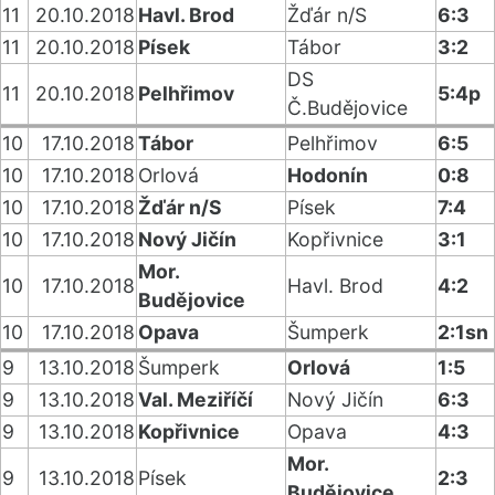
11
20.10.2018
Havl. Brod
Žďár n/S
6:3
11
20.10.2018
Písek
Tábor
3:2
DS
11
20.10.2018
Pelhřimov
5:4p
Č.Budějovice
10
17.10.2018
Tábor
Pelhřimov
6:5
10
17.10.2018
Orlová
Hodonín
0:8
10
17.10.2018
Žďár n/S
Písek
7:4
10
17.10.2018
Nový Jičín
Kopřivnice
3:1
Mor.
10
17.10.2018
Havl. Brod
4:2
Budějovice
10
17.10.2018
Opava
Šumperk
2:1sn
9
13.10.2018
Šumperk
Orlová
1:5
9
13.10.2018
Val. Meziříčí
Nový Jičín
6:3
9
13.10.2018
Kopřivnice
Opava
4:3
Mor.
9
13.10.2018
Písek
2:3
Budějovice