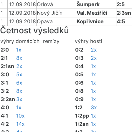
1
12.09.2018
Orlová
Šumperk
2:5
1
12.09.2018
Nový Jičín
Val. Meziříčí
2:3sn
1
12.09.2018
Opava
Kopřivnice
4:5
Četnost výsledků
výhry domácích
remízy
výhry hostí
2:0
1x
0:2
2x
2:1
8x
0:3
2x
2:1sn
2x
0:4
1x
3:0
5x
0:5
1x
3:1
6x
0:6
1x
3:2
8x
0:8
1x
3:2sn
3x
0:9
1x
4:0
1x
1:2
3x
4:1
10x
1:2pp
1x
4:2
14x
1:2sn
1x