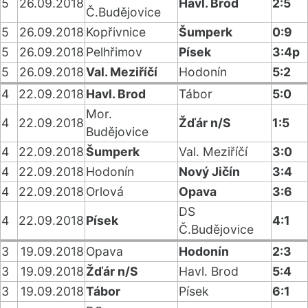
5
26.09.2018
Havl. Brod
2:5
Č.Budějovice
5
26.09.2018
Kopřivnice
Šumperk
0:9
5
26.09.2018
Pelhřimov
Písek
3:4p
5
26.09.2018
Val. Meziříčí
Hodonín
5:2
4
22.09.2018
Havl. Brod
Tábor
5:0
Mor.
4
22.09.2018
Žďár n/S
1:5
Budějovice
4
22.09.2018
Šumperk
Val. Meziříčí
3:0
4
22.09.2018
Hodonín
Nový Jičín
3:4
4
22.09.2018
Orlová
Opava
3:6
DS
4
22.09.2018
Písek
4:1
Č.Budějovice
3
19.09.2018
Opava
Hodonín
2:3
3
19.09.2018
Žďár n/S
Havl. Brod
5:4
3
19.09.2018
Tábor
Písek
6:1