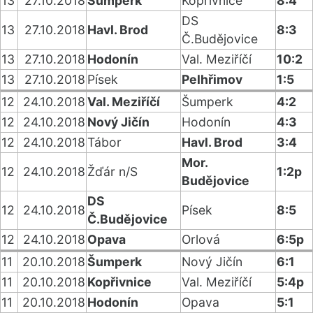
13
27.10.2018
Šumperk
Kopřivnice
8:4
DS
13
27.10.2018
Havl. Brod
8:3
Č.Budějovice
13
27.10.2018
Hodonín
Val. Meziříčí
10:2
13
27.10.2018
Písek
Pelhřimov
1:5
12
24.10.2018
Val. Meziříčí
Šumperk
4:2
12
24.10.2018
Nový Jičín
Hodonín
4:3
12
24.10.2018
Tábor
Havl. Brod
3:4
Mor.
12
24.10.2018
Žďár n/S
1:2p
Budějovice
DS
12
24.10.2018
Písek
8:5
Č.Budějovice
12
24.10.2018
Opava
Orlová
6:5p
11
20.10.2018
Šumperk
Nový Jičín
6:1
11
20.10.2018
Kopřivnice
Val. Meziříčí
5:4p
11
20.10.2018
Hodonín
Opava
5:1