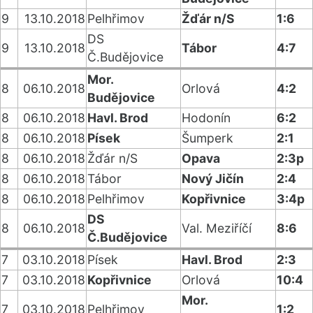
9
13.10.2018
Pelhřimov
Žďár n/S
1:6
DS
9
13.10.2018
Tábor
4:7
Č.Budějovice
Mor.
8
06.10.2018
Orlová
4:2
Budějovice
8
06.10.2018
Havl. Brod
Hodonín
6:2
8
06.10.2018
Písek
Šumperk
2:1
8
06.10.2018
Žďár n/S
Opava
2:3p
8
06.10.2018
Tábor
Nový Jičín
2:4
8
06.10.2018
Pelhřimov
Kopřivnice
3:4p
DS
8
06.10.2018
Val. Meziříčí
8:6
Č.Budějovice
7
03.10.2018
Písek
Havl. Brod
2:3
7
03.10.2018
Kopřivnice
Orlová
10:4
Mor.
7
03.10.2018
Pelhřimov
1:2