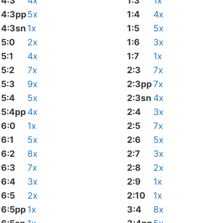
4:3
4x
1:3
1x
4:3pp
5x
1:4
4x
4:3sn
1x
1:5
5x
5:0
2x
1:6
3x
5:1
4x
1:7
1x
5:2
7x
2:3
7x
5:3
9x
2:3pp
7x
5:4
5x
2:3sn
4x
5:4pp
4x
2:4
3x
6:0
1x
2:5
7x
6:1
5x
2:6
5x
6:2
8x
2:7
3x
6:3
7x
2:8
2x
6:4
3x
2:9
1x
6:5
2x
2:10
1x
6:5pp
1x
3:4
8x