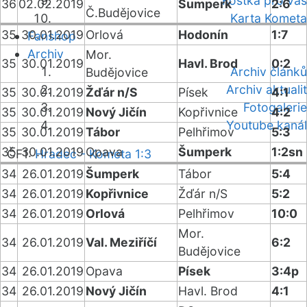
Kostka pro vás
36
02.02.2019
Šumperk
2:6
Č.Budějovice
Karta Kometa
35
30.01.2019
Orlová
Hodonín
1:7
Fanshop
Archiv
Mor.
35
30.01.2019
Havl. Brod
0:2
Archiv článků
Budějovice
Archiv aktualit
35
30.01.2019
Žďár n/S
Písek
4:1
Fotogalerie
35
30.01.2019
Nový Jičín
Kopřivnice
4:2
Youtube kanál
35
30.01.2019
Tábor
Pelhřimov
5:3
35
30.01.2019
Opava
Šumperk
1:2sn
ČF1:
Hradec - Kometa 1:3
34
26.01.2019
Šumperk
Tábor
5:4
34
26.01.2019
Kopřivnice
Žďár n/S
5:2
34
26.01.2019
Orlová
Pelhřimov
10:0
Mor.
34
26.01.2019
Val. Meziříčí
6:2
Budějovice
34
26.01.2019
Opava
Písek
3:4p
34
26.01.2019
Nový Jičín
Havl. Brod
4:1