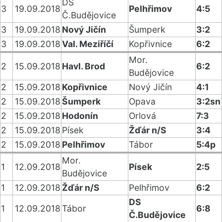
DS
3
19.09.2018
Pelhřimov
4:5
Č.Budějovice
3
19.09.2018
Nový Jičín
Šumperk
3:2
3
19.09.2018
Val. Meziříčí
Kopřivnice
6:2
Mor.
2
15.09.2018
Havl. Brod
6:2
Budějovice
2
15.09.2018
Kopřivnice
Nový Jičín
4:1
2
15.09.2018
Šumperk
Opava
3:2sn
2
15.09.2018
Hodonín
Orlová
7:3
2
15.09.2018
Písek
Žďár n/S
3:4
2
15.09.2018
Pelhřimov
Tábor
5:4p
Mor.
1
12.09.2018
Písek
2:5
Budějovice
1
12.09.2018
Žďár n/S
Pelhřimov
6:2
DS
1
12.09.2018
Tábor
6:8
Č.Budějovice