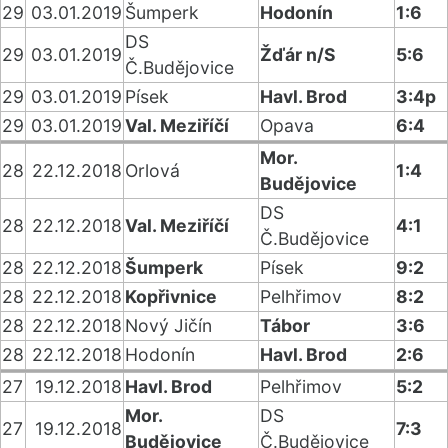
29
03.01.2019
Šumperk
Hodonín
1:6
DS
29
03.01.2019
Žďár n/S
5:6
Č.Budějovice
29
03.01.2019
Písek
Havl. Brod
3:4p
29
03.01.2019
Val. Meziříčí
Opava
6:4
Mor.
28
22.12.2018
Orlová
1:4
Budějovice
DS
28
22.12.2018
Val. Meziříčí
4:1
Č.Budějovice
28
22.12.2018
Šumperk
Písek
9:2
28
22.12.2018
Kopřivnice
Pelhřimov
8:2
28
22.12.2018
Nový Jičín
Tábor
3:6
28
22.12.2018
Hodonín
Havl. Brod
2:6
27
19.12.2018
Havl. Brod
Pelhřimov
5:2
Mor.
DS
27
19.12.2018
7:3
Budějovice
Č.Budějovice