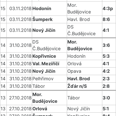
Mor.
15
03.11.2018
Hodonín
4:3p
Budějovice
15
03.11.2018
Šumperk
Havl. Brod
8:6
DS
15
03.11.2018
Nový Jičín
4:1
Č.Budějovice
DS
Mor.
14
31.10.2018
3:6
Č.Budějovice
Budějovice
14
31.10.2018
Kopřivnice
Hodonín
5:3
14
31.10.2018
Val. Meziříčí
Orlová
4:1
14
31.10.2018
Nový Jičín
Opava
4:2
14
31.10.2018
Pelhřimov
Havl. Brod
2:3
14
31.10.2018
Tábor
Žďár n/S
2:8
Mor.
13
27.10.2018
Tábor
3:0
Budějovice
13
27.10.2018
Orlová
Nový Jičín
5:1