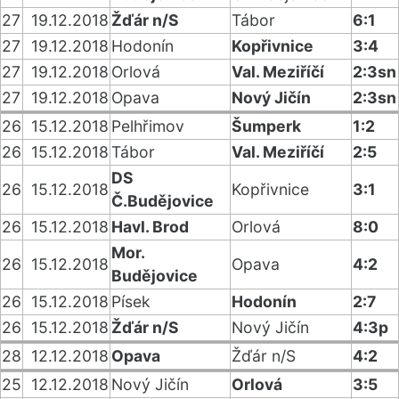
27
19.12.2018
Žďár n/S
Tábor
6:1
27
19.12.2018
Hodonín
Kopřivnice
3:4
27
19.12.2018
Orlová
Val. Meziříčí
2:3sn
27
19.12.2018
Opava
Nový Jičín
2:3sn
26
15.12.2018
Pelhřimov
Šumperk
1:2
26
15.12.2018
Tábor
Val. Meziříčí
2:5
DS
26
15.12.2018
Kopřivnice
3:1
Č.Budějovice
26
15.12.2018
Havl. Brod
Orlová
8:0
Mor.
26
15.12.2018
Opava
4:2
Budějovice
26
15.12.2018
Písek
Hodonín
2:7
26
15.12.2018
Žďár n/S
Nový Jičín
4:3p
28
12.12.2018
Opava
Žďár n/S
4:2
25
12.12.2018
Nový Jičín
Orlová
3:5