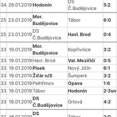
DS
34
26.01.2019
Hodonín
5:2
Č.Budějovice
Mor.
25
23.01.2019
Tábor
6:0
Budějovice
DS
25
23.01.2019
Havl. Brod
0:4
Č.Budějovice
Mor.
33
19.01.2019
Kopřivnice
3:2
Budějovice
33
19.01.2019
Havl. Brod
Val. Meziříčí
0:5
33
19.01.2019
Písek
Nový Jičín
6:1
33
19.01.2019
Žďár n/S
Šumperk
3:2
33
19.01.2019
Pelhřimov
Opava
1:6
33
19.01.2019
Tábor
Hodonín
2:3sn
DS
33
19.01.2019
Orlová
4:2
Č.Budějovice
DS
32
16.01.2019
Tábor
2:0